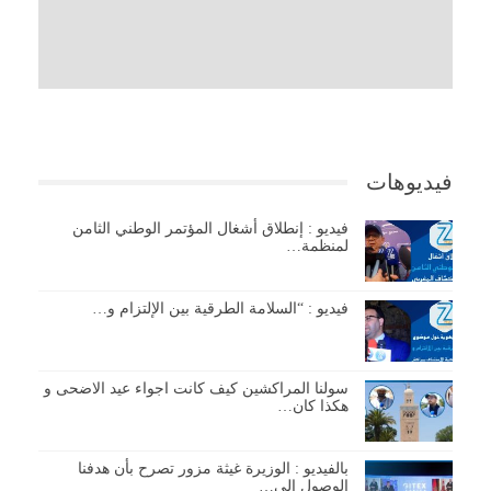
فيديوهات
فيديو : إنطلاق أشغال المؤتمر الوطني الثامن
لمنظمة…
فيديو : “السلامة الطرقية بين الإلتزام و…
سولنا المراكشين كيف كانت اجواء عيد الاضحى و
هكذا كان…
بالفيديو : الوزيرة غيثة مزور تصرح بأن هدفنا
الوصول إلى…