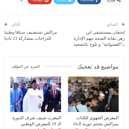
شارك
السابق
التالي
إحتقان بمستشفى ابن
مراكش تستضيف سباقا وطنيا
زهر..نقابة الصحة تتهم الإدارة
للدراجات بمشاركة 23 ناديا
بـ”العشوائية” و تلوح بالتصعيد
مواضيع قد تعجبك
المزيد عن المؤلف
المعرض الجهوي للكتاب
المغرب ضيف شرف الدورة
بمراكش يختتم دورته الـ16
الـ 19 للمعرض الوطني