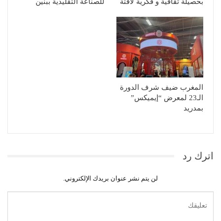
بحصيلة ثقافية و فكرية لافتة
للصناعة التقليدية ببنين
المغرب ضيف شرف الدورة
الـ23 لمعرض “إيميكس”
بمدريد
اترك رد
لن يتم نشر عنوان بريدك الإلكتروني.