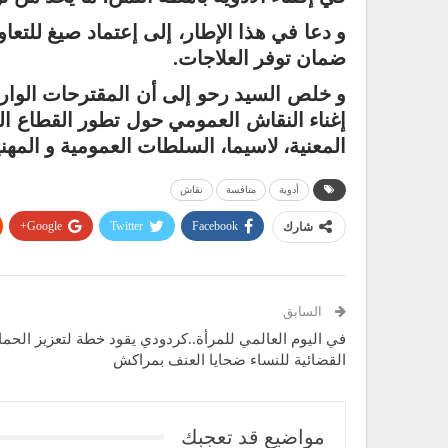
و دعا في هذا الإطار، إلى إعتماد صيغ للتعا
ضمان توفر العلاجات.
و خلص السيد رحو إلى أن المقترحات الوا
إغناء النقاش العمومي حول تطور القطاع ال
المعنية، لاسيما، السلطات العمومية و المهني
أدوية
منافسة
نقاش
Google+
Twitter
Facebook
شارك
السابق
في اليوم العالمي للمرأة..كردودي يقود خطة لتعزيز الحما
القضائية للنساء ضحايا العنف بمراكش
مواضيع قد تعجبك