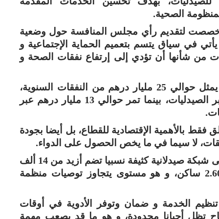
 للصيدليات، بهدف تحسين الخدمات المقدمة
لمنظومة الصحية.
 خصصت لتقديم رأي مجلس المنافسة حول وضعية
يأتي في سياق يتسم بتعميم الحماية الإجتماعية و
ت من شأنها أن تؤدي إلى إرتفاع نفقات الصحة و
و أشار إلى أن سوق الأدوية في المغرب يمثل حوالي 25 مليار درهم من النفقات السنوية،
مبرزا أن حصة هامة من هذا المبلغ تمر عبر الصيدليات، بينما تمر حوالي 13 مليار درهم عبر
ات.
لق فقط بالأهمية الإقتصادية للقطاع، بل أيضا بجودة
قات، لا سيما في ما يخص الحصول على الدواء.
و في هذا الصدد، ذكر بأن المغرب يتوفر على شبكة صيدلانية كثيفة نسبيا تضم أزيد من 14 ألف
صيدلية، أي بمعدل صيدلية واحدة لكل 2.600 ساكن، و هو مستوى يتجاوز توصيات منظمة
تنظيم الخدمة و ضمان وتوفر الأدوية في أوقات
تاح تظل أحيانا محدودة، و هو ما قد يصعب مهمة