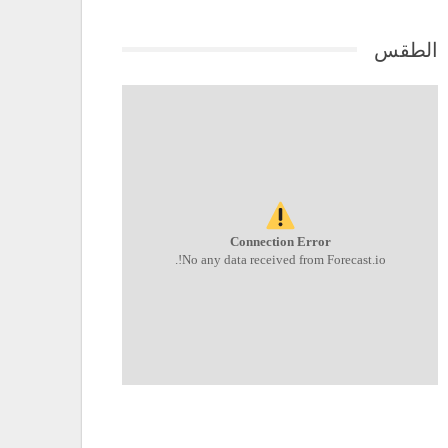
الطقس
Connection Error
No any data received from Forecast.io!.