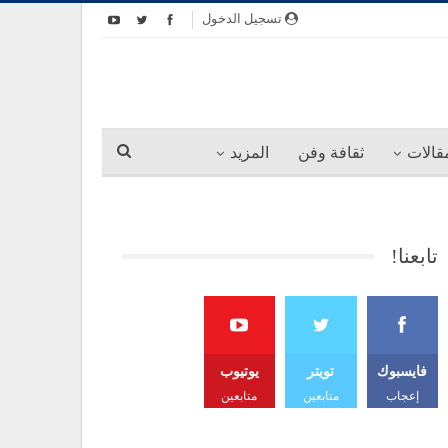
تسجيل الدخول
قالات
ثقافة وفن
المزيد
تابعنا!
فايسبوك
تويتر
يوتيوب
إعجاب
متابعين
متابعين