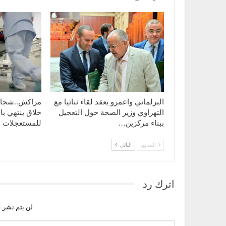
البرلماني واعمرو يعقد لقاء ثنائيا مع
مراكش..شجار 
التهراوي وزير الصحة حول التعجيل
حلاق ينتهي با
ببناء مركزين…
للمستعجلات
السابق
التالي
اترك رد
لن يتم نشر ع