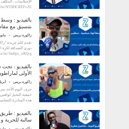
الإختلاسات...المكلف 
tu.be/NTDDCREFvZE
بالفيديو : وسط 
بتنسيق مع مقاط
زاكورة بريس
مايو 12, 024
دوري الصداقة لكرة ا
utu.be/3m0pv_uRQ-g
بالفيديو : تحت 
الأولى لماراط
زاكورة بريس
أبريل 21, 
جمعية النخيل لواهبي ا
هذه المبادرة التضام
سالبة للحرية و
زاكورة بريس
مارس 31,