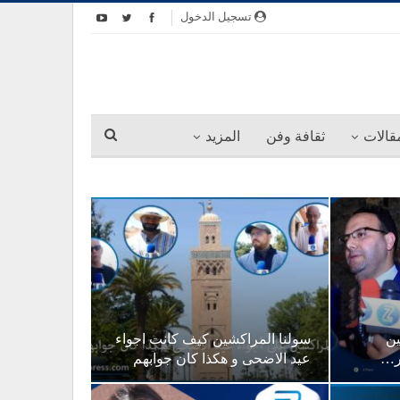
تسجيل الدخول
قالات
ثقافة وفن
المزيد
ين
سولنا المراكشين كيف كانت اجواء
ور…
عيد الاضحى و هكذا كان جوابهم