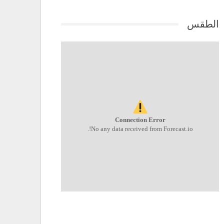
الطقس
Connection Error
No any data received from Forecast.io!.