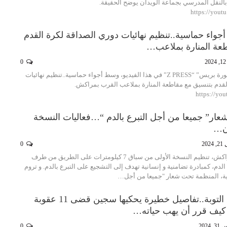
بالنقل المدرسي بجماعة الويدان يوضح الحقيقة.
https://you
أجواء حماسية..تنظيم نهائيات دوري الصداقة لكرة القدم
عة المنارة بملاعب…
2
0
تقدم لكم جريدة “زاكورة بريس” “Z PRESS” في هذا الفيديو، وسط أجواء حماسية..تنظيم نهائيات
لقدم بتنسيق مع مقاطعة المنارة بملاعب القرب بمراكش.
https://yo
شعار” جميعا من أجل التبرع بالدم “…فعاليات النسخة
ون…
2024
0
جرى، اليوم الأحد بمراكش، تنظيم النسخة الأولى من سباق 7 كيلومترات على الطريق من طرف
لدم، كمبادرة تضامنية و إنسانية تهدف إلى التشجيع على التبرع بالدم. و تروم
نية، المنظمة تحت شعار "جميعا من أجل…
بالفيديو : طريق التوبة..تفاصيل خطيرة يحكيها سجين قضى 11 عقوبة
 كيف قرر أن يهب حياته…
 2024
0