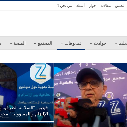
التعليق
مقالات
حوار
أسئلة
من نحن ؟
عليم
حوادث
فيديوهات
المجتمع
الصحة
م
فيديو : “السلامة الطرقية ب
الإلتزام و المسؤولية” مح