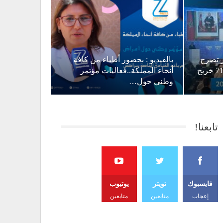
ور تصرح
بالفيديو : بحضور أطباء من كافة
بأن هدفنا الوصول إلى 71000 خريج
أنحاء المملكة..فعاليات مؤتمر
وطني حول…
تابعنا!
فايسبوك
تويتر
يوتيوب
إعجاب
متابعين
متابعين