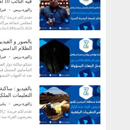
فيه النائب 10 لعمدة المدينة الحمراء
زاكورة بريس
فبراير 7,
utu.be/LM0csu5LAG0
بالصور و الفيد
الظلام الدامس 
زاكورة بريس
فبراير 2,
تشكو ساكنة دوار الع
المأساوي المتمتل في 
تجد له الجهات المسؤ
بالفيديو : ساكن
التعليمات الملكي
زاكورة بريس
يناير 30, 24
يفترشون العراء منذ الزلزال رغم ا