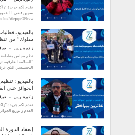
سجين قض
utu.be/A6epquOFhvw
بالفيديو..فعال
سلوك” من تنظ
زاكورة بريس
فبراير 23,
نظم مجلس مقاطعة سي
“السلامة الطرقية، ت
التحسيسي الذي عرف
بالفيديو : تنظ
الجوائز على ال
زاكورة بريس
فبراير 17,
تقدم لكم جريدة "زاك
القدم و توزيع الجوائز على الفائزي
إنعقاد الدورة 