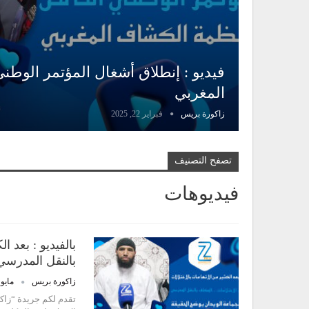
فيديو : إنطلاق أشغال المؤتمر الوط
المغربي
زاكورة بريس
فبراير 22, 2025
تصفح التصنيف
فيديوهات
بالفيديو : بعد 
بالنقل المدرس
زاكورة بريس
مايو 16, 024