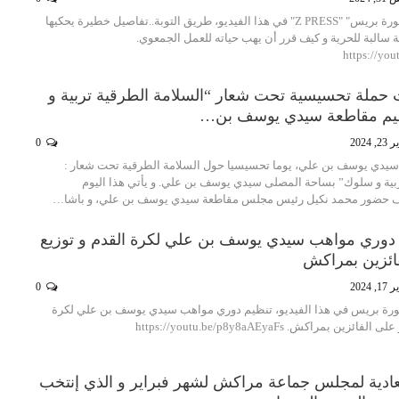
تقدم لكم جريدة “زاكورة بريس" "Z PRESS" في هذا الفيديو، طريق التوبة..تفاصيل خطيرة يحكيها
ى 11 عقوبة سالبة للحرية و كيف قرر أن يهب حياته للعمل الجمعوي.
https://yo
يات حملة تحسيسية تحت شعار “السلامة الطرقية تربية و
يم مقاطعة سيدي يوسف بن…
 2024
0
دي يوسف بن علي، يوما تحسيسيا حول السلامة الطرقية تحت شعار :
ربية و سلوك” بساحة المصلى سيدي يوسف بن علي. و يأتي هذا اليوم
 حضور محمد نكيل رئيس مجلس مقاطعة سيدي يوسف بن علي، و باشا…
يم دوري مواهب سيدي يوسف بن علي لكرة القدم و توزيع
فائزين بمراكش
 2024
0
ورة بريس في هذا الفيديو، تنظيم دوري مواهب سيدي يوسف بن علي لكرة
ن بمراكش. https://youtu.be/p8y8aAEyaFs
العادية لمجلس جماعة مراكش لشهر فبراير و الذي إنتخب