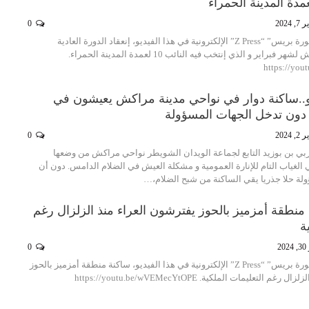
 2024
0
تقدم لكم جريدة “زاكورة بريس” “Z Press” الإلكترونية في هذا الفيديو، إنعقاد الدورة العادية
لمجلس جماعة مراكش لشهر فبراير و الذي إنتخب فيه النائب 10 لعمدة المدينة الحمراء.
https://yo
يو..ساكنة دوار في نواحي مدينة مراكش يعيشون في
دون تدخل الجهات المسؤولة
 2024
0
ربي بن بوزيد التابع لجماعة الويدان الشويطر نواحي مراكش من وضعها
الغياب التام للإنارة العمومية و مشكلة العيش في الضلام الدامس. دون أن
ولة حلا جذريا يقي الساكنة من شبح الضلام،…
ة منطقة أمزميز بالحوز يفترشون العراء منذ الزلزال رغم
ة
20
0
تقدم لكم جريدة “زاكورة بريس” “Z Press” الإلكترونية في هذا الفيديو، ساكنة منطقة أمزميز بالحوز
لتعليمات الملكية. https://youtu.be/wVEMecYtOPE