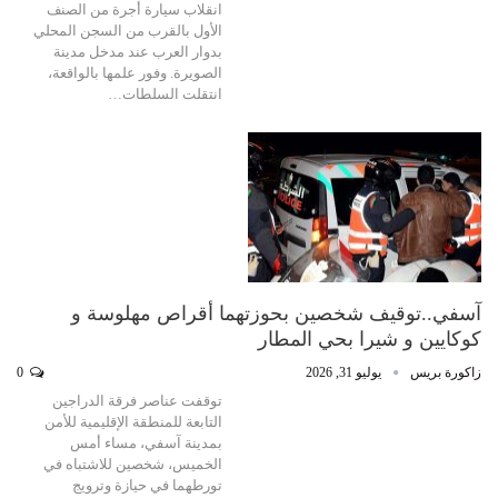
انقلاب سيارة أجرة من الصنف
الأول بالقرب من السجن المحلي
بدوار العرب عند مدخل مدينة
الصويرة. وفور علمها بالواقعة،
انتقلت السلطات…
آسفي..توقيف شخصين بحوزتهما أقراص مهلوسة و
كوكايين و شيرا بحي المطار
زاكورة بريس
يوليو 31, 2026
0
توقفت عناصر فرقة الدراجين
التابعة للمنطقة الإقليمية للأمن
بمدينة آسفي، مساء أمس
الخميس، شخصين للاشتباه في
تورطهما في حيازة وترويج