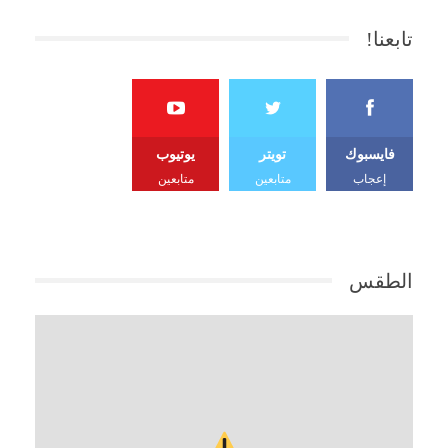
تابعنا!
فايسبوك
تويتر
يوتيوب
إعجاب
متابعين
متابعين
الطقس