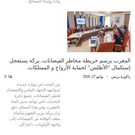
وكذا رؤساء المصالح…
المغرب يرسم خريطة مخاطر الفيضانات..بركة يستعجل
إستكمال “الأطلس” لحماية الأرواح و الممتلكات
زاكورة بريس
يوليو 27, 2026
0
بين البحث عن موارد جديدة
لمواجهة الإجهاد المائي والاستعداد
لخطر الفيضانات، تتسع دائرة
التحديات التي تواجه تدبير الماء
بالمغرب. وفي هذا السياق، دفع
نزار بركة، وزير التجهيز والماء،
بملف الوقاية من الفيضانات إلى
واجهة الأولويات، داعيا إلى…