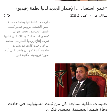
“عندي استعداد”.. الإصدار الجديد لدنيا بطمة (فيديو)
مها الدرعي
أكتوبر 2, 2021
0
طرحت الفنانة دنيا بطمة ، مساء
أمس الجمعة، برومو فيديو كليب
أغنيتها الجديدة ، تحت عنوان
“عندي استعداد “، و ذلك على قناتها
شركة إنتاج زوجها البحريني "محمد
الترك". حيث كانت قد نشرت
صاحبة أغنية "مزيان واعر" قبل أيام
صورة ترويجية للأغنية عبر…
تعليمات ملكية بمتابعة كل من ثبتت مسؤوليته في حادث
وفاة شهيد الحسيمة محسن فكري