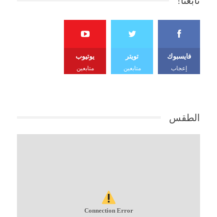
تابعنا!
فايسبوك
تويتر
يوتيوب
إعجاب
متابعين
متابعين
الطقس
Connection Error