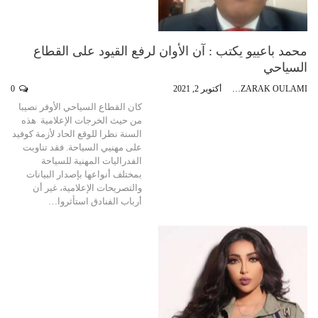
محمد باعييو يكتب : آن الأوان لرفع القيود على القطاع
السياحي
ABDEZZARAK OULAMI
أكتوبر 2, 2021
0
كان القطاع السياحي الأوفر نصيبا
من حيث الخرجات الإعلامية هذه
السنة نظرا للوقع الحاد لأزمة كوفيد
على مهنيي السياحة. فقد تناوبت
الفدراليات المهنية للسياحة
بمختلف أنواعها بإصدار البيانات
والتصريحات الإعلامية، غير أن
أرباب الفنادق استأثروا…