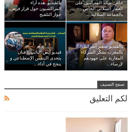
خاص..تزايد المترامين على
بالفيديو..هذه أراء
العقار السلالي الخاص
المراكشيون حول قرار فرض
بالجماعة السلالية…
جواز التلقيح
بالفيديو سفير إسرائيل
بالمغرب يشكُر الشركاء
فيديو أنس التائب…فنان
المغاربة على جهودهم
يتحدى التنفس الإصطناعي و
لإرساء…
ينجح في أداء…
تصفح التصنيف
لكم التعليق