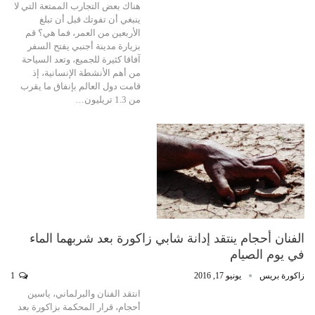
هناك بعض التجارب الممتعة التي لا
ينبغي أن تفوتك قبل أن تبلغ
الأربعين من العمر، فما هي؟ قم
بزيارة مدينة أجنبي يفتح السفر
آفاقا كثيرة للجميع، وتعد السياحة
من أهم الأنشطة الإنسانية، إذ
قامت دول العالم بإنفاق ما يقرب
من 1.3 تريليون…
الفنان أحجام ينتقد إدانة شابي زاكورة بعد شربهما الماء
في يوم الصيام
زاكورة بريس
يونيو 17, 2016
1
انتقد الفنان والبرلماني، ياسين
أحجام، قرار المحكمة بزاكورة بعد