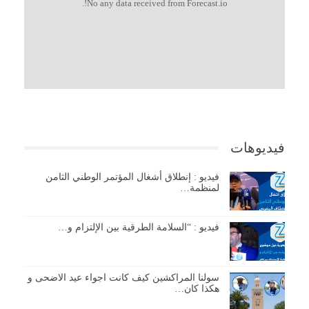
No any data received from Forecast.io!.
فيديوهات
فيديو : إنطلاق أشغال المؤتمر الوطني الثامن
لمنظمة…
فيديو : “السلامة الطرقية بين الإلتزام و…
سولنا المراكشين كيف كانت اجواء عيد الاضحى و
هكذا كان…