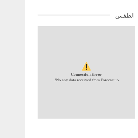
الطقس
Connection Error
No any data received from Forecast.io!.