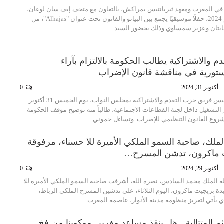
في المغرب ومعهد ثيربانتيس بمراكش، بالتعاون مع متحف إيف سان لوغان،
يوم الأربعاء 30 أكتوبر 2024، حفلًا موسيقيًا يجمع بين البيانو والقانون تحت عنوان "Alhajas"، من
غايتان وعزيز سمساوي وذلك بحضور السيد
…
 والاشتراكية يطالب الحكومة بالالتزام بآراء
تورية في مناقشة قانون الإضراب
أكتوبر 31, 2024
0
وجه رشيد حموني، رئيس فريق حزب التقدم والاشتراكية بمجلس النواب، يوم الخميس 31 أكتوبر
 وزير التشغيل داخل لجنة القطاعات الاجتماعية، طالباً منه توضيح موقف الحكومة
روع القانون التنظيمي للإضراب. وتساءل حموني…
لملك، صاحبة السمو الملكي الأميرة للا حسناء، مرفوقة
ت ماكرون، تدشن المسرح…
أكتوبر 29, 2024
0
ة الملك محمد السادس، نصره الله، أشرفت صاحبة السمو الملكي الأميرة للا
ة بريجيت ماكرون، اليوم الثلاثاء، على تدشين المسرح الملكي الرباط،
ي يأتي لتعزيز منظومة مدينة الأنوار، عاصمة المغرب…
م المتتالية.. هل ينقذ مساعد مغربي موكوينا من فخ