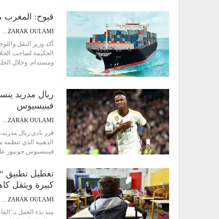
قيوح: المغرب مل
ABDEZZARAK OULAMI
أكد وزير النقل والل
الحكيمة لصاحب الجلال
ومستدام. وخلال الجلسة ال
ريال مدريد ينس
فينيسيوس
ABDEZZARAK OULAMI
قرر نادي ريال مدريد،
الذهبية الذي تنظمه 
فينيسيوس جونيور على
تعطيل تطبيق “ا
كبيرة ويثقل كا
ABDEZZARAK OULAMI