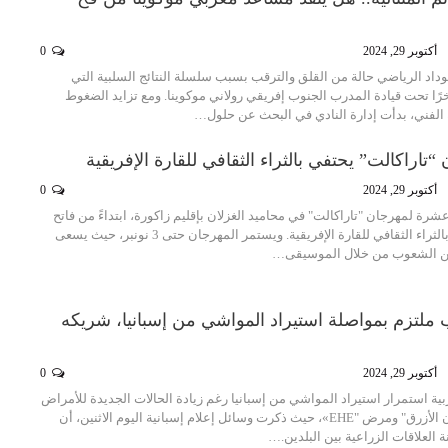
أكتوبر 29, 2024
0
داد الرياضي حالة من القلق والترقب بسبب سلسلة النتائج السلبية التي
ًا تحت قيادة المدرب الجنوب إفريقي رولاني موكوينا. ومع تزايد الضغوط
لفني، بدأت إدارة النادي في البحث عن حلول…
“تاراكالت” يحتفي بالثراء الثقافي للقارة الإفريقية
أكتوبر 29, 2024
0
عشرة لمهرجان "تاراكالت" في محاميد الغزلان بإقليم زاكورة، ابتداءً من فاتح
نونبر المقبل، احتفاءً بالثراء الثقافي للقارة الإفريقية. ويستمر المهرجان حتى 3 نونبر، حيث يسعى
بين الشعوب من خلال الموسيقى…
ب ملتزم بمواصلة استيراد المواشي من إسبانيا، شريكه
أكتوبر 29, 2024
0
ية استمرار استيراد المواشي من إسبانيا رغم زيادة الحالات الجديدة للأمراض
الحيوانية مثل "اللسان الأزرق" ومرض "EHE»، حيث ذكرت وسائل إعلام إسبانية اليوم الاثنين، أن
 العلاقات الزراعية بين البلدين.…