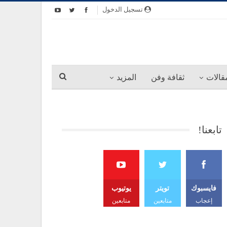
تسجيل الدخول
قالات
ثقافة وفن
المزيد
تابعنا!
فايسبوك
تويتر
يوتيوب
إعجاب
متابعين
متابعين