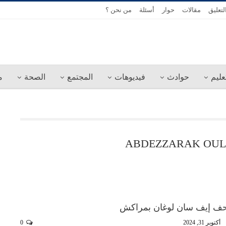
لتعليق
مقالات
حوار
أسئلة
من نحن ؟
عليم
حوادث
فيديوهات
المجتمع
الصحة
م
ABDEZZARAK OU
تحف إيف سان لوغان بمراكش
أكتوبر 31, 2024
0