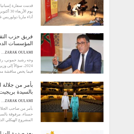
قدمت سفارة إسبانيا 
أداء ماريا دولوريس 
فريق حزب التقدم
المؤسسات الدس
ABDEZZARAK OULAMI
2024، سؤالاً إلى
فيما يخص مناقشة مش
بأمر من جلالة ا
بالسيدة بريجي
ABDEZZARAK OULAMI
بأمر من صاحب الجلال
حسناء، مرفوقة بالسيد
المشروع الهيكلي الذ
بعد صدمة الهزائ