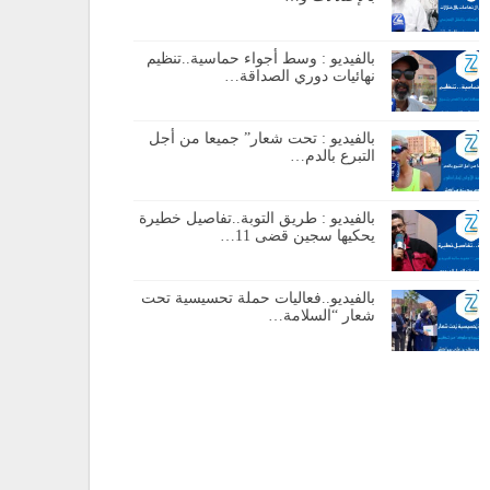
بالفيديو : وسط أجواء حماسية..تنظيم
نهائيات دوري الصداقة…
بالفيديو : تحت شعار” جميعا من أجل
التبرع بالدم…
بالفيديو : طريق التوبة..تفاصيل خطيرة
يحكيها سجين قضى 11…
بالفيديو..فعاليات حملة تحسيسية تحت
شعار “السلامة…