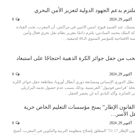
تزم بدعم الجهود الدولية لتعزيز الأمن البحري
أكتوبر 29, 2024
0
وجستيك، عبد الصمد قيوح، امس الاثنين في مراكش، أن المغرب، تحت القيادة
ة الملك محمد السادس، يلتزم دائمًا بتعزيز نظام نقل بحري فعال وآمن
افتتاحية للمؤتمر السنوي الـ48 لجمعية…
حب من حفل جوائز الكرة الذهبية احتجاجًا على استبعاد
أكتوبر 29, 2024
0
 بطل الدوري الإسباني ومسابقة دوري أبطال أوروبا، مقاطعة حفل جوائز الكرة
مجلة "فرانس فوتبول" الفرنسية، وذلك بسبب عدم حصول نجمه البرازيلي
 الجائزة. وأكد النادي أنه لن يحضر الحفل…
لقانون الإطار” يمنح مؤسسات التعليم الخاص حرية
هل الأسر…
أكتوبر 29, 2024
0
منذ بدء العمل بـ"القانون الإطار 51.17" المتعلق بإصلاح منظومة التربية والتكوين في المغرب، أصبح