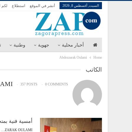
السبت, أغسطس 8, 2026
أنشر في الموقع
استطلاع
لكم ا
أخبار محلية
جهوية
وطنية
ت
Abdezzarak Oulami
Home
الكاتب
LAMI
357 POSTS
0 COMMENTS
أمسية فنية بم
ABDEZZARAK OULAMI