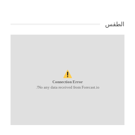
الطقس
Connection Error
No any data received from Forecast.io!.