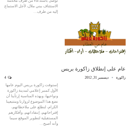
توصل باستدعاء من طرف محكمة
الاستئناف ببني ملال، لأجل الاستماع
إليه من طرف…
عام على إنطلاق زاكورة بريس
زاكورة
ديسمبر 31, 2012
4
إستوفت زاكورة بريس اليوم عامها
الأول كمنبر إعلامي لمدينة زاكورة
ونواحيها، وبهذه المناسبة إرتأينا أن
نضع هذا الموضوع لزوارنا ومتتبعينا
الكرام، لنطلع على ملاحظاتهم،
إقتراحاتهم، إنتقاداتهم، وأفكارهم
المستقبلية لتطوير الموقع سيما
وأنه أصبح…