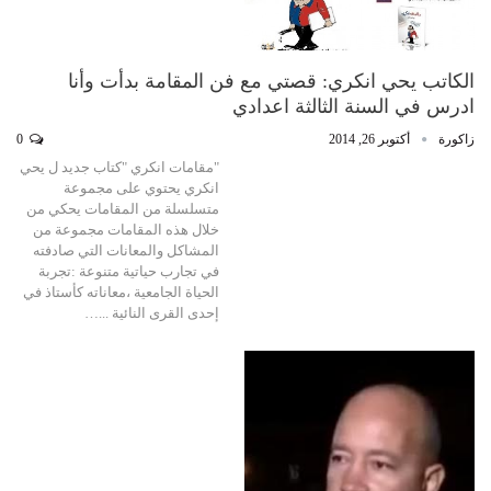
الكاتب يحي انكري: قصتي مع فن المقامة بدأت وأنا
ادرس في السنة الثالثة اعدادي
زاكورة
أكتوبر 26, 2014
0
"مقامات انكري "كتاب جديد ل يحي
انكري يحتوي على مجموعة
متسلسلة من المقامات يحكي من
خلال هذه المقامات مجموعة من
المشاكل والمعانات التي صادفته
في تجارب حياتية متنوعة :تجربة
الحياة الجامعية ،معاناته كأستاذ في
إحدى القرى النائية ...…