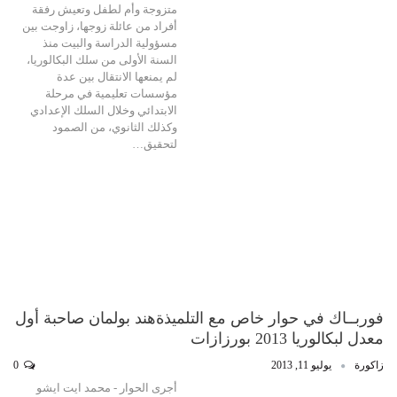
متزوجة وأم لطفل وتعيش رفقة
أفراد من عائلة زوجها، زاوجت بين
مسؤولية الدراسة والبيت منذ
السنة الأولى من سلك البكالوريا،
لم يمنعها الانتقال بين عدة
مؤسسات تعليمية في مرحلة
الابتدائي وخلال السلك الإعدادي
وكذلك الثانوي، من الصمود
لتحقيق…
فوربــاك في حوار خاص مع التلميذةهند بولمان صاحبة أول
معدل لبكالوريا 2013 بورزازات
زاكورة
يوليو 11, 2013
0
أجرى الحوار - محمد ايت ايشو