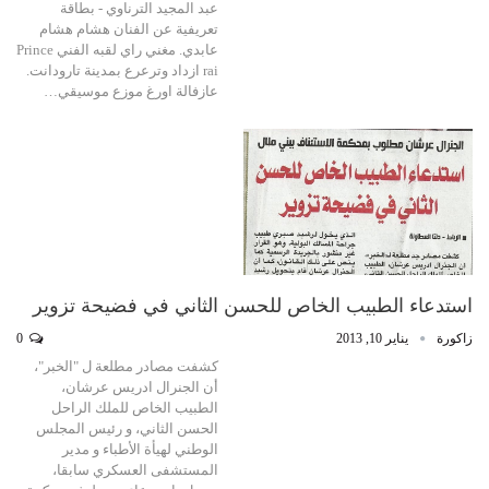
عبد المجيد الترناوي - بطاقة
تعريفية عن الفنان هشام هشام
عابدي. مغني راي لقبه الفني Prince
rai ازداد وترعرع بمدينة تارودانت.
عازفالة اورغ موزع موسيقي…
استدعاء الطبيب الخاص للحسن الثاني في فضيحة تزوير
زاكورة
يناير 10, 2013
0
كشفت مصادر مطلعة ل "الخبر"،
أن الجنرال ادريس عرشان،
الطبيب الخاص للملك الراحل
الحسن الثاني، و رئيس المجلس
الوطني لهيأة الأطباء و مدير
المستشفى العسكري سابقا،