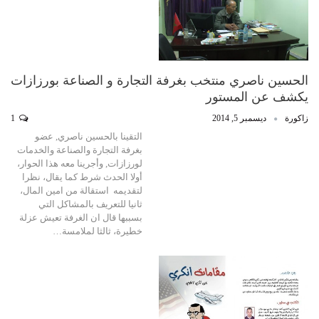
الحسين ناصري منتخب بغرفة التجارة و الصناعة بورزازات
يكشف عن المستور
زاكورة
ديسمبر 5, 2014
1
التقينا بالحسين ناصري, عضو
بغرفة التجارة والصناعة والخدمات
لورزازات, وأجرينا معه هذا الحوار،
أولا الحدث شرط كما يقال، نظرا
لتقديمه استقالة من امين المال،
ثانيا للتعريف بالمشاكل التي
بسببها قال ان الغرفة تعيش عزلة
خطيرة، ثالثا لملامسة…