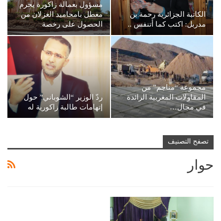
مسؤول بعمالة زاكورة يحرم
الكاتبة الجزائرية رحمة بن
معطل بامحاميد الغزلان من
مدربل: اكتب كما أتنفس ..
الحصول على رخصة
مجموعة “مناجم” من
المقاولات المغربية الرائدة
ردّ الوزير “الشوباني” حول
في مجال…
إتهامات طالبة زاكورية له
تصفح التصنيف
حوار