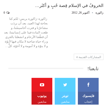
الخروفُ في الإسلام قِصة حُبٍ و أكثَر…
زاكورة
أكتوبر 26, 2012
0
زاكورة -زاكورة بريس- لكم كنا
بحاجة لهذا العيد، بعد أن بردَت
مشاعرُنا و فترت أحاسيسُنا، و
طغت المادة فينا على إنسانيتنا، بعد
أن قطّعنا الأرحام و انشغلنا بالجري
و راء حياة صاخبة لا مكان فيها لأبوّة
و لا بنوّة و لا أمومة و لا أخوّة، كلٌّ…
المشاركات القديمة
تابعنا!
فايسبوك
تويتر
يوتيوب
إعجاب
متابعين
متابعين