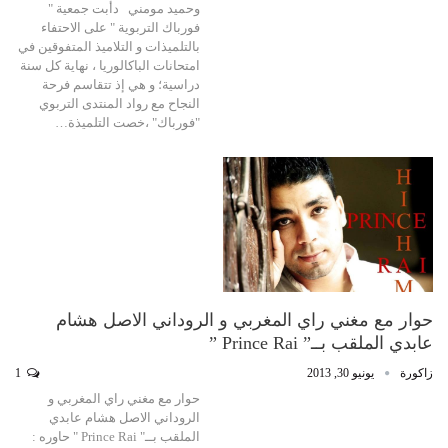
وحميد مومني دأبت جمعية "
فورباك التربوية " على الاحتفاء
بالتلميذات و التلاميذ المتفوقين في
امتحانات الباكالوريا ، نهاية كل سنة
دراسية؛ و هي إذ تتقاسم فرحة
النجاح مع رواد المنتدى التربوي
"فورباك" ،خصت التلميذة…
حوار مع مغني راي المغربي و الروداني الاصل هشام
عابدي الملقب بــ” Prince Rai ”
زاكورة
يونيو 30, 2013
1
حوار مع مغني راي المغربي و
الروداني الاصل هشام عابدي
الملقب بــ" Prince Rai " حاوره :