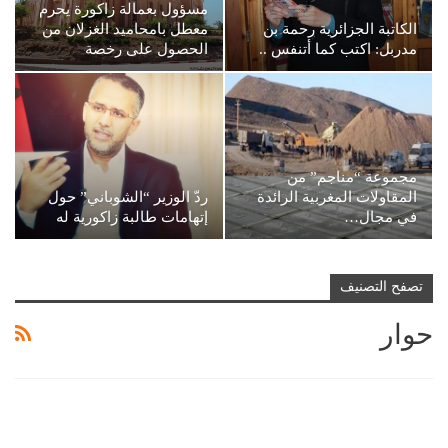
مسؤول بعمالة زاكورة يحرم
الكاتبة الجزائرية رحمة بن
معطل بامحاميد الغزلان من
مدربل: اكتب كما أتنفس ..
الحصول على رخصة
مجموعة “مناجم” من
المقاولات المغربية الرائدة
ردّ الوزير “الشوباني” حول
في مجال…
إتهامات طالبة زاكورية له
تصفح التصنيف
حوار