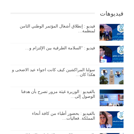
فيديوهات
فيديو : إنطلاق أشغال المؤتمر الوطني الثامن
لمنظمة…
فيديو : “السلامة الطرقية بين الإلتزام و…
سولنا المراكشين كيف كانت اجواء عيد الاضحى و
هكذا كان…
بالفيديو : الوزيرة غيثة مزور تصرح بأن هدفنا
الوصول إلى…
بالفيديو : بحضور أطباء من كافة أنحاء
المملكة..فعاليات…