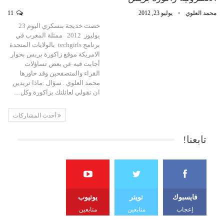
محمد العلوي
يوليو 23, 2012
11
خصت خديجة بنسكري اليوم 23
يوليوز 2012 ممثلة المغرب في
برنامج techgirls بالولايات المتحدة
الامريكة موقع زاكورة بريس بحوار
أجابت فيه عن بعض تساؤلات
القراء والمتصفحين وقد حاورها
محمد العلوي . سؤال :ماذا تريدين
ان تقولي لعائلتك بزاكورة وكل…
أحدث المشاركات
تابعنا!
فايسبوك
تويتر
يوتيوب
إعجاب
متابعين
متابعين