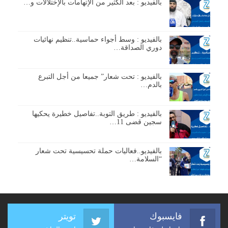
بالفيديو : بعد الكثير من الإتهامات بالإختلالات و…
بالفيديو : وسط أجواء حماسية..تنظيم نهائيات
دوري الصداقة…
بالفيديو : تحت شعار” جميعا من أجل التبرع
بالدم…
بالفيديو : طريق التوبة..تفاصيل خطيرة يحكيها
سجين قضى 11…
بالفيديو..فعاليات حملة تحسيسية تحت شعار
“السلامة…
فايسبوك
تويتر