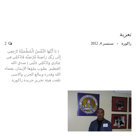
تعزية
زاكورة
سبتمبر 4, 2012
2
( يَا أَيَّتُهَا النَّفْسُ الْمُطْمَئِنَّةُ ارْجِعِي
إِلَى رَبِّكِ رَاضِيَةً مَّرْضِيَّة فَادْخُلِي فِي
عِبَادِي وَادْخُلِي جَنَّتِي ) صدق الله
العظيم. بقلوب ملؤها الإيمان بقضاء
الله وقدره وببالغ الحزن والاسى
تلقت هيئة تحرير جريدة زاكورة…