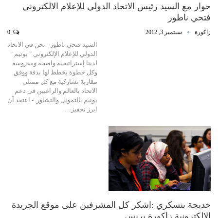
حوار مع السيد رئيس الاتحاد الدولي للإعلام الالكتروني
فتحي ناطور
زاكورة
سبتمبر 3, 2012
0
السيد فتحي ناطور - نحن في الاتحاد
الدولي للإعلام الإلكتروني " يونيم "
لدينا إستراتيجية واضحة ومدروسة
وكل خطوة يخطط لها بدقة ووفق
مقاربة تشاركية مع كل ممثلي
الاتحاد بالعالم والراغبين في دعم
يونيم بالتمويل والتشاور. - اعتقد آن
ابرز تحفيز…
خديجة بنسكري :اشكر كل المشرفين على موقع الجريدة
الالكترونية زاكورة بريس