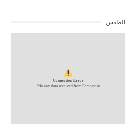
الطقس
Connection Error
No any data received from Forecast.io!.