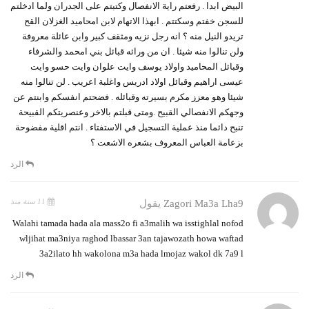
البيض ابدا . رفعتم راية الانفصال وكتبتم على الجدران ولما ادخلتم
للسجن خفتم وسكتتم . ابهذا الاتهام لابن امحاميد الغزلان القح
تريدو النيل منه ؟ انه رجل نزيه ومثقف كبير وابن عائلة معروفة
ولن تنالوا منه شيئا . ان من ورائه قبائل بني امحمد والشرفاء
وقبائل المحاميد واولاد يوسف وايت علوان وايت حسو وايت
عيسى اراهيم وقبائل اولاد ادريس واغلبة اعريب . لن تنالوا منه
شيئا وهو معزز مكرم بسيرته وقبائله . فضحتم انفسكم وابنتم عن
وجهكم الانفصالي القبيح .ومتى قبلتم بالاخر وعنصريتكم القبيحة
تنبح دائما منذ عملية التسجيل في الاستفتاء . انتم اقلية مفضوحة
بزعامة العباس المعروف بشعره الاشعت ؟
الرد
11 سنة منذ
Zagori Ma3a Lha9
يقول
Walahi tamada hada ala mass2o fi a3malih wa isstighlal nofod
wljihat ma3niya raghod lbassar 3an tajawozath howa waftad
3a2ilato hh wakolona m3a hada lmojaz wakol dk 7a9 l
الرد