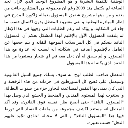
الوطنية للتنمية البشرية و هو المشروع الوحيد الذي لازال لحد
الساعة لم يكتمل منذ 2009 رغم ان مجموعة من المشاريع جاءت من
بعده و من بينها مشروع شقيق المسؤول بعمالة زاكورة المدرج في
إطار المبادرة الوطنية و بقي مشروع المعطل بدون اكتمال حسب ما
جاء في الشكاية، و يؤكد انه رغم الطلبات التي وجهها في هذا الإطار
لم يلتفت المسؤول الأول بالإقليم لهذا المشكل بحكم أن المسؤول
النافذ يتحكم في كل المراسلات الموجهة للقائه و يتم حجبها عن
العامل بالإقليم.و أضاف في شكايته انه ليست له عداوة مع هذا
المسؤول و لم يسبق له أن دخل معه في اي شجار مستغربا من هذا
الحقد الذي يكنه له هذا المسؤول.
المعطل صاحب الطلب لوح انه سوف يسلك جميع السبل القانونية
وسيعمل على فضح كل المتورطين في حرمانه من هذه الرخصة و
التي كان يمنى بها النفس لمساعدته لتجاوز جزء من سنوات البطالة،
و استغرب لهذا المستوى المتدني و المنحط و الجشع الذي وصل بهذا
“المسؤول النافذ” حتى أصبح يظن نفسه فوق القانون، وقد أكد
المعطل انه مستعد لكشف مجموعة من ملفات الفساد التي تورط
فيها هذا “المسؤول النافذ” و التي لا محالة “غَـادِي تجْبد عليهم
النحل” حسب تعبيره.