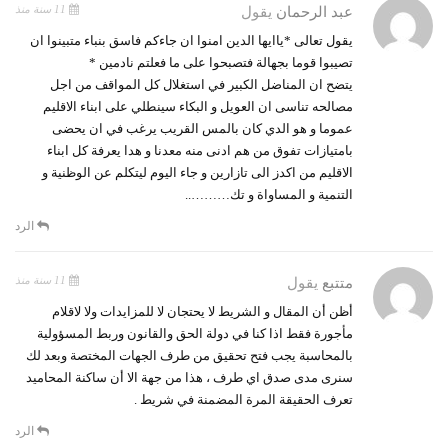
11 سنة منذ
عبد الرحمان
يقول
يقول تعالى *ياايها الدين امنوا ان جاءكم فاسق بنباء متبينوا ان
تصيبوا قوما بجهالة فتصبحوا على ما فعلتم نادمين *
يتضح ان المناضل الكبير في استغلال كل المواقف من اجل
مصالحه تناسى ان العويل و البكاء سينطلي على ابناء الاقليم
عموما و هو الدي كان بالمس القريب يرغب في ان يحضى
بامتيازات تفوق من هم ادنى منه معدنا و هدا يعرفة كل ابناء
الاقليم من اكدز الى تازارين و جاء اليوم ليتكلم عن الوظنية و
التنمية و المساواة و تك………..
الرد
11 سنة منذ
متتبع
يقول
أظن أن المقال و الشريط لا يحتجان لا للمزايدات ولا لاقلام
مأجورة فقط اذا كنا في دولة الحق والقانون وربط المسؤولية
بالمحاسبة يجب فتح تحقيق من طرف الجهات المختصة وبعد لك
سنرى مدى صدق اي طرف ، هذا من جهة الا أن ساكنة المحاميد
تعرف الحقيقة المرة المضمنة في شريط .
الرد