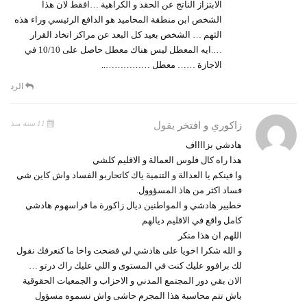
الابتزاز الناتج عن الحقد و الكراهية …افقط لان هذا
الشخص ابن منطقة المحاميد هو الدافع الرئيسي وراء هذه
الثهم … الشخص بعيد كل البعد عن مراكز اتخاد القرار
….ايه المعطل ليس هناك معطل حاصل على 10/10 في
الاجازة …… معطل ……………..
الرد
11 سنة منذ
زاكوري و افتخر
يقول
هادشي بزااااف
هذا راه كال فلوس العمالة و الاقليم كلشي
وا فينكم يا العدالة و التنمية ياك كاتحاربو الفساد واش كاين شي
فساد اكثر من هاذ المسؤوول.
خطيير هادشي و المواطنين ديال زاكورة ما فراسهوم هادشي
كامل واقع في الاقليم ديالهم
اللهم ان هذا منكر
و الله شكرا اخويا على هادشي لي فضحت واخا ما كنعرفك نقول
لك برافوو عليك كنت في المستوى و اللي عليك راك درتو …
الان بقي دور المجتمع المدني و الاحزاب و الجمعيات الحقوقية
باش تتم محاسبة هذا المجرم حاشى واش نسموه مسؤول