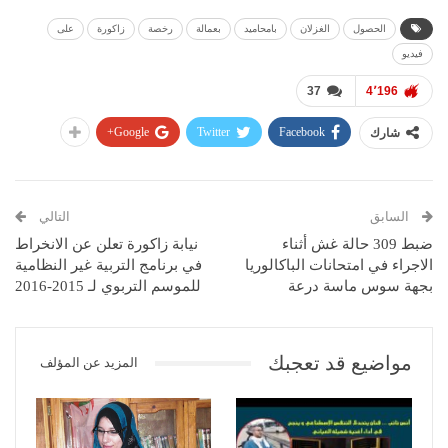
الحصول
الغزلان
بامحاميد
بعمالة
رخصة
زاكورة
على
فيديو
37
4٬196
Google+
Twitter
Facebook
شارك
السابق
التالي
ضبط 309 حالة غش أثناء
نيابة زاكورة تعلن عن الانخراط
الاجراء في امتحانات الباكالوريا
في برنامج التربية غير النظامية
بجهة سوس ماسة درعة
للموسم التربوي لـ 2015-2016
مواضيع قد تعجبك
المزيد عن المؤلف