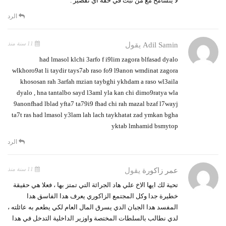
لا يتسامح مع من ثبت في حقه اي تقصير .
الرد
11 سنة منذ
Adil Samin
يقول
had lmasol klchi 3arfo f i9lim zagora blfasad dyalo
wlkhoro9at li taydir tays7ab raso fo9 l9anon wmdinat zagora
khososan rah 3arfah mzian taybghi ykhdam a raso wl3aila
dyalo , hna tantalbo sayd l3aml yla kan chi dimo9ratya wla
9anonfhad lblad yfta7 ta79i9 fhad chi rah mazal bzaf l7wayj
ta7t ras had lmasol y3lam lah lach taykhatat zad ymkan bgha
yktab lmhamid bsmytop
الرد
11 سنة منذ
عمر زاكورة
يقول
تحية لك ايها الاخ علي هاد الجرائة التي تمتز بها ، فعلا هي حقيقة
خطيرة جدا وكل المجتمع الزاكوري يعرف هدا الفاسق هدا
المفسد هدا الجبان الدي يسرق المال العام لكي يطعم به عائلته ،
لدي نطالب بالسلطات المختصة واوزير الداخلية التدخل في هدا