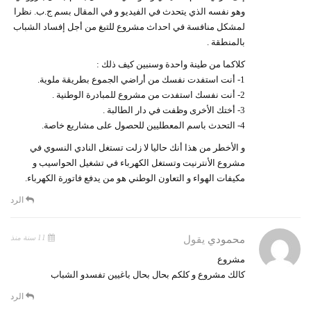
وهو نفسه الذي يتحدث في الفيديو و في المقال بسم ج.ب. نظرا
لمشكل منافسة في احداث مشروع للتبغ من أجل إفساد الشباب
بالمنطقة .
كلاكما من طينة واحدة وسنبين كيف ذلك :
1- أنت استفدت نفسك من أراضي الجموع بطريقة ملوية.
2- أنت نفسك استفدت من مشروع للمبادرة الوطنية .
3- أختك الأخرى وظفت في دار الطالبة .
4- التحدث باسم المعطليين للحصول على مشاريع خاصة.
و الأخطر من هذا أنك حاليا لا زلت تستغل النادي النسوي في
مشروع الأنترنيت وتستغل الكهرباء في تشغيل الحواسيب و
مكيفات الهواء و التعاون الوطني هو من يدفع فاتورة الكهرباء.
الرد
11 سنة منذ
محمودي
يقول
مشروع
كالك مشروع و كلكم بحال بحال باغيين تفسدو الشباب
الرد