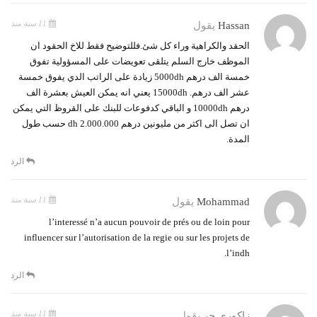
11 سنة منذ
Hassan
يقول
الحقد والكراهية وراء كل شئ.فللتوضيح فقط للاخ الحقود ان
الموظف خارج السلم يتلقى تعويضات على المسؤولية تفوق
خمسة الف درهم 5000dh زيادة على الراتب الدي يفوق خمسة
عشر الف درهم. 15000dh يعني انه يمكن العيش بعشرة الف
درهم 10000dh و الباقي كدفوعات للبنك على القروظ التي يمكن
ان تصل الى اكثر من مليونين درهم 2.000.000 dh حسب طول
المدة.
الرد
11 سنة منذ
Mohammad
يقول
l’interessé n’a aucun pouvoir de prés ou de loin pour
influencer sur l’autorisation de la regie ou sur les projets de
l’indh.
الرد
11 سنة منذ
زاكوري حر
يقول