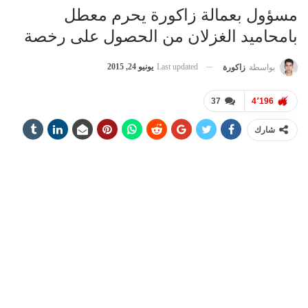
مسؤول بعمالة زاكورة يحرم معطل
بامحاميد الغزلان من الحصول على رخصة
Last updated
يونيو 24, 2015
بواسطة
زاكورة
37
4٬196
شارك