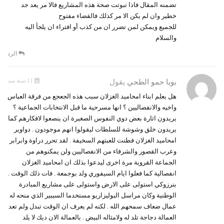
تضمنه المقال فاذا تبوتت صحة هذه المشاريع فالا مر يعد جد
خطير وان لم يكن الا مر كذلك فالقضاء مفتوح
للجميع ويمكن لمن تضرر ان من كذب أو افتراء ان يلجأ اليه
والسلام
الرد
11 سنة منذ
بويا حمو الطحي
يقول
هل يعلم ابناء امحاميد الغزلان سبب هذه الجعجع من فرقة العباس
واخيه والانفصاليين ؟ انها مسرحية ما قبل الانتخابات الجماعية ؟
يريدون اثارة بعض دوي النفوس الصغيرة ان ينصعوا لافكارهم كما
يريدون خلق وشوشة للسلطات ليقولوا انهم موجودون . دواوير
امحاميد الغزلان فطنت للعبتهم السخيفة . لقد تحرر دراوة وابرابر
وعرب القصور والشرفاء من الانفصاليين ولن يمكنوهم من
الجماعة القروية مرة اخرى ليدعوا بذلك ان امحاميد الغزلان
انفصالية كما فعلوا ايام السيفوري ولد بوجمعة . فات ذلك الوقت .
بنرزوكي استولى على الارض واستولى على مشاريع المبادرة
الوطنية وكان مراسل البوليزاريو مستخدما السيبير الذي منحه له
عمال ضعاف سمحهم الله . لكنه لم يعرف ان الوقت تبدل ولم تعد
العمالة دجاجة تلد له ولامثاله البيض . بالعمالة الان ديك لا يلد