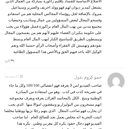
الأضلاع الأساسية للفساد بإقليم زاكورة بمباركة من العمال الذين
يشتغل كمدير ديوان لهم فهو وولد اخريف والضرير وسماعيل
مبروك بالإضافة لجل روؤساء المجالس المحلية هم من استفادو
وفسحو المجال لبعض المسؤولين من عمال ومناديب وجمعيات
مجتمع مدني من نهب المال العام بزاكورة فمثل هؤولاء من يجب
على حكومة بنكيران القضاء عليهم لأنهم هم من يفسحون المجال
ويبسطون الطريق للتماسيح الكبار لنهب المال العام وبسط
نفودهم وتهميش كل الفقراء وأصحاب الرأي حسبنا الله ونعم
الوكيل الله ياخد فيهم الحق وبالأخص هذا المسؤول الطاغية
الرد
11 سنة منذ
حمو كروم
يقول
صاحب الفيديو امن لا يعرفه فهو انفصالي 100/100 وكل ما جاء
في تصريحه كذب في كذب . وهو من استفادة من المبادرة
الوطنية وينبح . الكل بالمحاميد الغزلان يعرفه ويعرف مجموعته
انهم مسخرون من البوليزاريو ويتقضون اموالا منها . الذي يجب
ان يحارب فهو صاحب المقال . الذي يتهم رجلا نزيها ووطنيا مخلصا
اتبثت التجربة انه مخلص يعمل بجد للصالح العام . اما صاحب
الفيديو فهو دجال حقود يكره كل مغربي وطني . يكره هذا