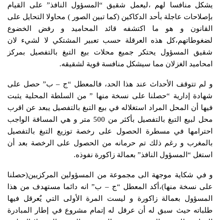
يشكل منافسا لهم ،ليعمل شقيق “المسؤول النافذ” على القيام
بإصلاحات عاجلة بأحد الدكاكين (كما تبين الصور ) محاولا التحايل على
القانون و هو ما اكتشفه قائد المحاميد و رفض الخضوع
لضغوطاتهم،كل هذه العرقلة حسب تعبير المشتكي لا لشيء لان
شقيق المسؤول يحتكر جميع محلات بيع التبغ بالتفصيل بمركز
امحاميد الغزلان مما سيشكل منافسة قوية لشقيقه.
و لم تتوقف الأحداث عند هذا الحد، فالمعطل “ج – ب” حصل على
شهادة إدارية “حصلنا على نسخة منها ” من السلطة المحلية يثبت
فيها أن المحل المراد استغلاله في بيع التبغ بالتفصيل يبعد عن اقرب
محل لبيع التبغ بالتفصيل بأكثر من 500 متر و هي المسافة الواجب
احترامها في مسطرة الحصول على رخصة توزيع التبغ بالتفصيل
بالمغرب و رغم ذلك تم حرمانه من الحصول على الرخصة بعد أن
استغل “المسؤول النافذ” بعمالة زاكورة نفوذه.
و في شكاية موجهة الى مجموعة من المسؤولين المركزيين(حصلنا
على نسخة منها)،أكد المعطل “ج – ب” انه دائما مستهدف من هذا
المسؤول بعمالة زاكورة و ليست المرة الأولى التي يٌعرقل فيها
طلباته حيث سبق له أن عرقل له إتمام مشروع في إطار المبادرة