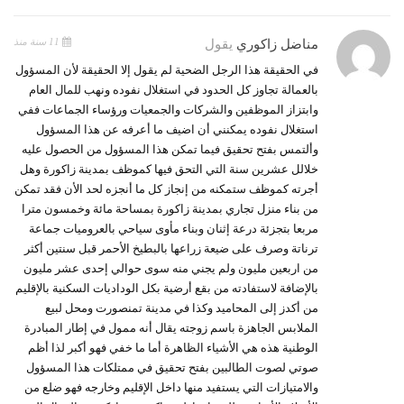
11 سنة منذ
مناضل زاكوري
يقول
في الحقيقة هذا الرجل الضحية لم يقول إلا الحقيقة لأن المسؤول
بالعمالة تجاوز كل الحدود في استغلال نفوده ونهب للمال العام
وابتزاز الموظفين والشركات والجمعيات ورؤساء الجماعات ففي
استغلال نفوده يمكنني أن اضيف ما أعرفه عن هذا المسؤول
وألتمس بفتح تحقيق فيما تمكن هذا المسؤول من الحصول عليه
خلالل عشرين سنة التي التحق فيها كموظف بمدينة زاكورة وهل
أجرته كموظف ستمكنه من إنجاز كل ما أنجزه لحد الأن فقد تمكن
من بناء منزل تجاري بمدينة زاكورة بمساحة مائة وخمسون مترا
مربعا بتجزئة درعة إثنان وبناء مأوى سياحي بالعروميات جماعة
ترناتة وصرف على ضيعة زراعها بالبطيخ الأحمر قبل سنتين أكثر
من اربعين مليون ولم يجني منه سوى حوالي إحدى عشر مليون
بالإضافة لاستفادته من بقع أرضية بكل الوداديات السكنية بالإقليم
من أكدز إلى المحاميد وكذا في مدينة تمنصورت ومحل لبيع
الملابس الجاهزة باسم زوجته يقال أنه ممول في إطار المبادرة
الوطنية هذه هي الأشياء الظاهرة أما ما خفي فهو أكبر لذا أظم
صوتي لصوت الطالبين بفتح تحقيق في ممتلكات هذا المسؤول
والامتيازات التي يستفيد منها داخل الإقليم وخارجه فهو ضلع من