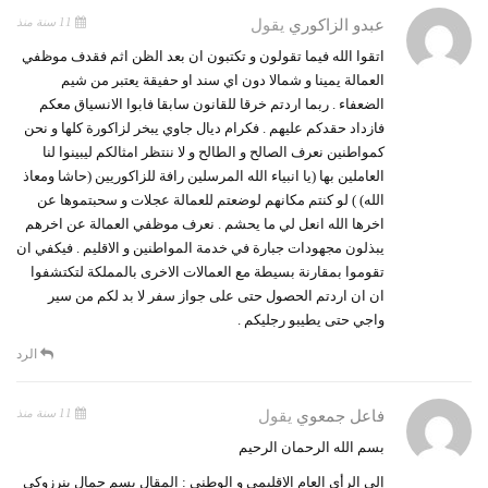
11 سنة منذ
عبدو الزاكوري
يقول
اتقوا الله فيما تقولون و تكتبون ان بعد الظن اثم فقدف موظفي
العمالة يمينا و شمالا دون اي سند او حفيقة يعتبر من شيم
الضعفاء . ربما اردتم خرقا للقانون سابقا فابوا الانسياق معكم
فازداد حقدكم عليهم . فكرام ديال جاوي يبخر لزاكورة كلها و نحن
كمواطنين نعرف الصالح و الطالح و لا ننتظر امثالكم ليبينوا لنا
العاملين بها (يا انبياء الله المرسلين رافة للزاكوريين (حاشا ومعاذ
الله) ) لو كنتم مكانهم لوضعتم للعمالة عجلات و سحبتموها عن
اخرها الله انعل لي ما يحشم . نعرف موظفي العمالة عن اخرهم
يبذلون مجهودات جبارة في خدمة المواطنين و الاقليم . فيكفي ان
تقوموا بمقارنة بسيطة مع العمالات الاخرى بالمملكة لتكتشفوا
ان ان اردتم الحصول حتى على جواز سفر لا بد لكم من سير
واجي حتى يطيبو رجليكم .
الرد
11 سنة منذ
فاعل جمعوي
يقول
بسم الله الرحمان الرحيم
إلى الرأي العام الاقليمي و الوطني : المقال بسم جمال بنرزوكي