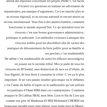
attend des réponses concernant les projets INDH. C’est facile
d’écarter ces questions en traitant ses adversaires de
séparatismes, par manque d’arguments. Ceci ne marche plus ni
au niveau régional, ni au niveau national et encore moins au
niveau international. Vous êtes à des années-lumière, comment
fonctionne le monde aujourd’hui. Ce qu’attendent tous les
citoyens c’est une bonne gouvernance administrative,
politique et judiciaire. Les méthodes vicieuses à attaquer des
citoyens nobles pour les discréditer afin de cacher des
pratiques de détournement du bien public pour sa famille et
ses proches, c’est inadmissible.
De même c’est inadmissible de sortir les réflexes moyenâgeux
en jouant sur le racisme tribal. Moi je parle de tous les
citoyens de M’hamid, sans distinction de race ou d’ethnie, de
leur dignité, de leur droit à connaitre la vérité. C’est ça le plus
important. Je ne vais jamais insulter quiconque ou le diffamer,
c’est l’arme du faible d’esprit ou le malhonnête qu’ont utilisés
les partisans d’Omar KIKI dans ces commentaires. Comment
attaquer le Dr Labbas SBAI, mon frère, Lion et fils de Lion qui
comme son père Al Marhoum El HDJ Mohamed CHEIKH ont
beaucoup sacrifié pour cette région, pour notre pays le Maroc,