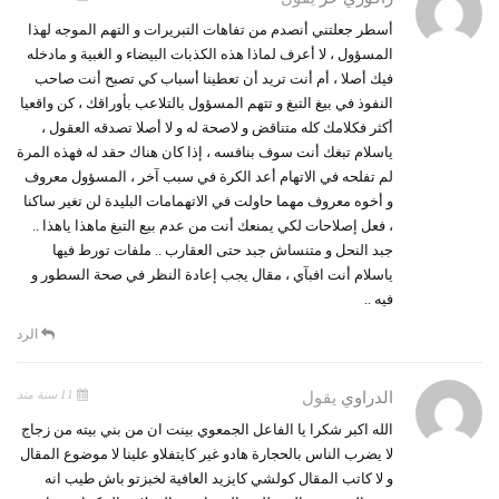
أسطر جعلتني أنصدم من تفاهات التبريرات و التهم الموجه لهذا
المسؤول ، لا أعرف لماذا هذه الكذبات البيضاء و الغبية و مادخله
فيك أصلا ، أم أنت تريد أن تعطينا أسباب كي تصبح أنت صاحب
النفوذ في بيغ التبغ و تتهم المسؤول بالتلاعب بأوراقك ، كن واقعيا
أكثر فكلامك كله متناقض و لاصحة له و لا أصلا تصدقه العقول ،
ياسلام تبغك أنت سوف بنافسه ، إذا كان هناك حقد له فهذه المرة
لم تفلحه في الاتهام أعد الكرة في سبب آخر ، المسؤول معروف
و أخوه معروف مهما حاولت في الاتهمامات البليدة لن تغير ساكنا
، فعل إصلاحات لكي يمنعك أنت من عدم بيع التبغ ماهذا ياهذا ..
جبد النحل و متنساش جبد حتى العقارب .. ملفات تورط فيها
ياسلام أنت افبآي ، مقال يجب إعادة النظر في صحة السطور و
فيه ..
الرد
11 سنة منذ
الدراوي
يقول
الله اكبر شكرا يا الفاعل الجمعوي بينت ان من بني بيته من زجاج
لا يضرب الناس بالحجارة هادو غير كايتفلاو علينا لا موضوع المقال
و لا كاتب المقال كولشي كايزيد العافية لخبزتو باش طيب انه