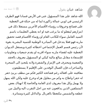
11 سنة منذ
شاهد عيان
يقول
الله شاهد على هذا المسؤول عتى في الأرض فسادا فهو الطرف
الرئيسي في لوبي عمالة زاكورة لما له من حنكة في التغطية
على فضائح وخروقات رؤساء الأقسام الأخرين مستغلا ذلك في
ابتزازهم ليفعلو له ما يرغب فيه او انه يعطي التعليمات باسم
السيد العامل سواء للكاتب العام او رؤساء الأقسام قصد تحقيق
ماربه فهو فعلا يتدخل في المبادرة الوطنية للتنمية البشرية بقوة
لأن رئيس قسم العمل الإجتماعي اخطائه كثيرة ويستغل الديوان
التغطية عليه لقضاء ماربه سواء اقربه او يقدم جمعيات وتعاونيات
للإستفادة مقابل مبالغ مالية كيكي او المسؤول معروف بالحقد
والضغينة ومحترف في الإبتزاز والشفرة ولانه يلتجئ الى السحرة
والساحرات فإن العمال الوفدين على الإقليم لا يستطيعون
معاقبته على افعاله رغم فضائحه الكثير فكم من مظف بريئ حفر
له حفرا واطاح به وكم من مقاول هزاه وخرج عليه ولكن الله يمهل
ولا يهمل وكل هذا معروف لذى العامة والخاصة إلا انهناك بعض
المتملقين الذين يدافعون عنه من اجل التقرب اليه والنيل من
عطفه والشمس مكتغطا بالغربال .والدلائل كثيرة ومتناثرة .
الرد