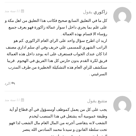
11 سنة منذ
زاكوري
يقول
كل ما في التعليق السابع صحيح فكاتب هذا التعليق من اهل مكة و
على علم بما يجري داخل ا سوار عمالة زاكورة فهو يعرف جميع
رؤساء الا قسام بهذه العمالة .
اريد ان اطرح سؤال واحد على الراي العام الزاكوري .كم هو
الراتب الشهري للمسمى علي خريف وفي اي سلم اداري مصنف
اذا كان عندك الجواب فستعرف على انه يوجد داخل هذه العمالة
فريق لكرة القدم بدون حارس كل هذا الفريق في الهجوم . قريبا
سنكشف للراي العام هذه التشكيلة الخطيرة من طرف المدرب
السرغيني .
الرد
11 سنة منذ
متتبع
يقول
يجب على كل من يعمل كموظف أومسؤول في أي قطاع أو أية
وظيفة عمومية أنه يشتغل في هذا المنصب ليخدم
الشعب لانه يتقاضى أجرته من المال العام مال الشعب لذا فهو
تحت سلطة القانون و سيدنا محمد السادس الله ينصر