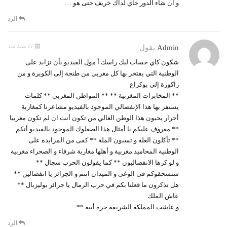
و ان شاء الدور جاي لداك خريف حتى هو …
الرد
11 سنة منذ
Admin
يقول
شكون كاي حساب ليك راسك أ مول الفيديو بأن تزايد على
الوطنية التي يفتخر بها كل مغربي من طنجة إلى الكويرة و من
زاكورة إلى بوكراع
** المخابرات المغربية ** ** المواطن المغربي ** كلمات
يستفز بها هذا الإنفصالي الموجود بالفيديو مشاعرنا كمغاربة
أحرار يحبون هذا الوطن الغالي من تكون أنت ان لم تكون مغربيا
** معروف عليكم يا أمثال هذا الصعلوك الموجود بالفيديو أنكم
** تأكلون الغلة و تسبون الملة ** كفى من المزايدة على
الوطنية المحاميد مغربية و أهلها مغاربة شرفاء و الصحراء مغربية
و لو كرها الانفصاليون ** كما يقولون الحرب سجال **
سنسحقوكم في الوغى و الميدان انتم و الجزائر يا انفصالين **
هل تذكرون ما فعلنا بكم في حرب الرمال يا جزائر بوليزبال **
عاش الملك
و عاشت المملكة الشريفة حرة أبية **
الرد