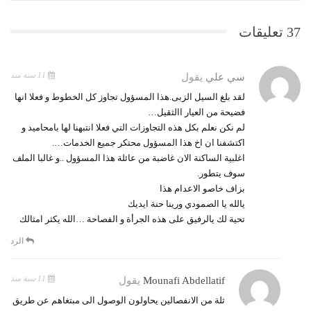
37 تعليقات
11 سنة منذ
سي علي
يقول
لقد بلغ السيل الزبى.هذا المسؤول تجاوز كل الخطوط و فعلا انها
فضيحة من العيار االثقيل…
لم نكن نعلم بكل هذه التجاوزات التي فعلا انتبهنا لها بامحاميد و
اكتشفنا ان اخ هذا المسؤول محتكر جميع الخدمات….
اغلبية الساكنة الان غاضبة من عائلة هذا المسؤول ..و غالبا الملف
سوف يتطور.
بزاف خاصو الاعدام هذا
يالله يا الصمودي ورينا حنة ايديك
تحية لك يالرفيق على هذه الجرأة و الفصاحة …الله يكثر امثالك
الرد
11 سنة منذ
Mounafi Abdellatif
يقول
ثلة من الانفصالين يحاولون الوصول الى مبتغاهم عن طريق