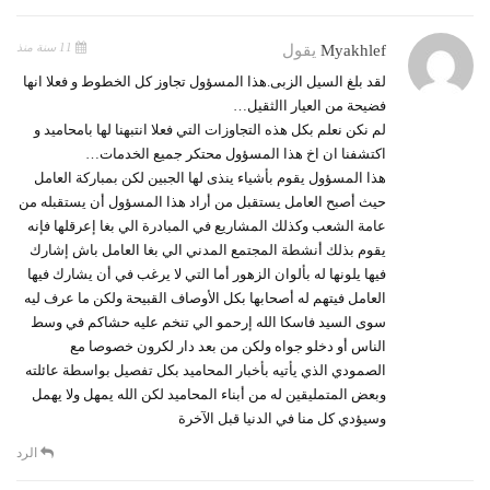
11 سنة منذ
Myakhlef
يقول
لقد بلغ السيل الزبى.هذا المسؤول تجاوز كل الخطوط و فعلا انها
فضيحة من العيار االثقيل…
لم نكن نعلم بكل هذه التجاوزات التي فعلا انتبهنا لها بامحاميد و
اكتشفنا ان اخ هذا المسؤول محتكر جميع الخدمات…
هذا المسؤول يقوم بأشياء ينذى لها الجبين لكن بمباركة العامل
حيث أصبح العامل يستقبل من أراد هذا المسؤول أن يستقبله من
عامة الشعب وكذلك المشاريع في المبادرة الي بغا إعرقلها فإنه
يقوم بذلك أنشطة المجتمع المدني الي بغا العامل باش إشارك
فيها يلونها له بألوان الزهور أما التي لا يرغب في أن يشارك فيها
العامل فيتهم له أصحابها بكل الأوصاف القبيحة ولكن ما عرف ليه
سوى السيد فاسكا الله إرحمو الي تنخم عليه حشاكم في وسط
الناس أو دخلو جواه ولكن من بعد دار لكرون خصوصا مع
الصمودي الذي يأتيه بأخبار المحاميد بكل تفصيل بواسطة عائلته
وبعض المتمليقين له من أبناء المحاميد لكن الله يمهل ولا يهمل
وسيؤدي كل منا في الدنيا قبل الآخرة
الرد