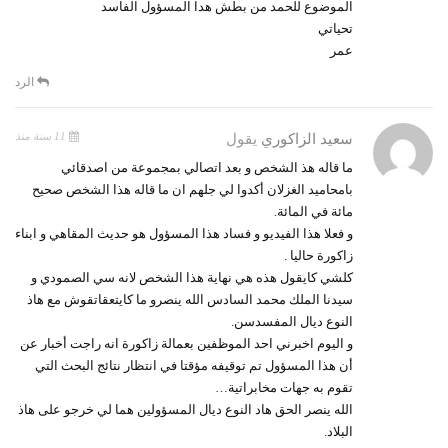
الموضوع للحمد من بطش هدا المسؤول الفاسد
تحياتي
عمر
الرد
11 سنة منذ
سعيد الزاكوري
يقول
ما قاله هذ الشخص و بعد اتصالي بمجموعة من اصدقائي
بامحاميد الغزلان أكدوا لي جلهم ان ما قاله هذا الشخص صحيح
مائة في المائة.
و فعلا هذا الفيديو و فساد هذا المسؤول هو حديث المقاهي و ابناء
زاكورة حاليا .
كلشي كايقول هذه هي نهاية هذا الشخص لانه سي الصمودي و
سيدنا الملك محمد السادس الله ينصرو ما كايتعقاتقوش مع هاذ
النوع ديال المفسدسن.
و اليوم اخبرني احد الموظفين بعمالة زاكورة انه راجت أخبار عن
أن هذا المسؤول تم توقيفه مؤقتا في انتظار نتائج البحث التي
تقوم به جهات مخابراتية…
الله ينصر الحق هاد النوع ديال المسؤولين هما لي خرجو على هاذ
البلاد.