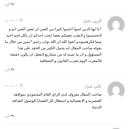
الرد
11 سنة منذ
الزين
يقول
*يا ايها الدين امنوا اجتنبوا كثيرا من الضن ان بعض الضن اتم و
لاتجسسوا و لايغتب بعضكم بعضا ايحب احدكم ان ياكل لحم اخيه
مييتا فكرهتموه و اتقوا الله ان الله تواب رحيم *يتبين من خلال ما
يقوله صاحب المقال انه يحمل الكثير من الحقد على هدا
المسؤول و ان ما نسبه له من مشاريع لايعقل ان يكون حقيقة
فالمغرب اليوم مغرب القانون و الشفافية
الرد
11 سنة منذ
علي
يقول
صاحب المقال معروف لدى الراي العام المحمودي بمواقفه
العنصرية و الانفصالية و استغلال كل القضايا للوصول لاهدافه
الدنيئة
الرد