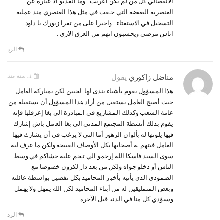
الانفصالي كل من لم يكن اعريب . وما الفديو الا عبارة عن
العنصرية البغيضة التي خلقت في مثل هذا العنصري منذ عملية
التسجيل في الاستفتاء . واخيرا على من تقرا زبورك يا داود .
اناس مرضى ويحسبون انهم من العرق الاري .
الرد
11 سنة منذ
مناضل زاكوري
يقول
هذا المسؤول يقوم بأشياء ينذى لها الجبين لكن بمباركة العامل
حيث أصبح العامل يستقبل من أراد هذا المسؤول أن يستقبله من
عامة الشعب وكذلك المشاريع في المبادرة الي بغا إعرقلها فإنه
يقوم بذلك أنشطة المجتمع المدني الي بغا العامل باش إشارك
فيها يلونها له بألوان الزهور أما التي لا يرغب في أن يشارك فيها
العامل فيتهم له أصحابها بكل الأوصاف القبيحة ولكن ما عرف ليه
سوى السيد فاسكا الله إرحمو الي تنخم عليه حشاكم في وسط
الناس أو دخلو جواه ولكن من بعد دار لكرون خصوصا مع
الصمودي الذي يأتيه بأخبار المحاميد بكل تفصيل بواسطة عائلته
وبعض المتمليقين له من أبناء المحاميد لكن الله يمهل ولا يهمل
وسيؤدي كل منا في الدنيا قبل الآخرة
الرد