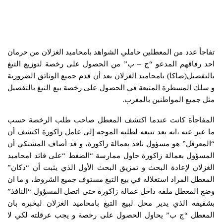
تفاجأ عدد من المعطلين حاملي الشواهد بامحاميد الغزلان من حرمان
احد رفاقهم المدعو “ج – ب” من الحصول على رخصة لتوزيع التبغ
بالتفصيل(صاكا) بامحاميد الغزلان بعد أن قدم جميع الوثائق الضرورية
و سلك المسطرة المتبعة في الحصول على رخصة بيع التبغ بالتفصيل
مثل جميع المواطنين بالمغرب.
المفاجأة كانت عندما اكتشف المعطل صاحب طلب الرخصة حسب
ما عبر عنه ،انه بعد تتبعه لطلبه الموجه إلى عامل زاكورة اكتشف أن
“المعرقل” هو مسؤول نافذ بعمالة زاكورة، و قد أضاف المشتكي أن
المسؤول بعمالة زاكورة حاول ممارسة “الضغط “على قائد امحاميد
الغزلان لإعادة البحث و تمزيق البحث الأول الذي يثبت أن “دكان”
المعطل المراد استغلاله في بيع التبغ مستوف جميع الشروط، و ما ان
وضع المعطل ملفه داخل عمالة زاكورة حتى اتصل المسؤول “النافذ”
بشقيقه الذي يدير محل لبيع التبغ بامحاميد الغزلان ليخبره بان
المعطل “ج ب” يحاول الحصول على رخصة و يجب عرقلته لكي لا