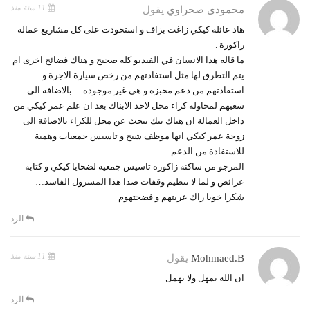
11 سنة منذ
محمودى صحراوي
يقول
هاد عائلة كيكي زاغت بزاف و استحودت على كل مشاريع عمالة
زاكورة .
ما قاله هذا الانسان في الفيديو كله صحيح و هناك فضائح اخرى ام
يتم التطرق لها مثل استفادتهم من رخص سيارة الاجرة و
استفادتهم من دعم مخبزة و هي غير موجودة …بالاضافة الى
سعيهم لمحاولة كراء محل لاحد الابناك بعد ان علم عمر كيكي من
داخل العمالة ان هناك بنك يبحث عن محل للكراء بالاضافة الى
زوجة عمر كيكي انها موظف شبح و تاسيس جمعيات وهمية
للاستفادة من الدعم.
المرجو من ساكنة زاكورة تاسيس جمعية لضحايا كيكي و كتابة
عرائض و لما لا تنظيم وقفات ضدا هذا المسرول الفاسد…
شكرا خويا راك عريتهم و فضحتهوم
الرد
11 سنة منذ
Mohmaed.b
يقول
ان الله يمهل ولا يهمل
الرد