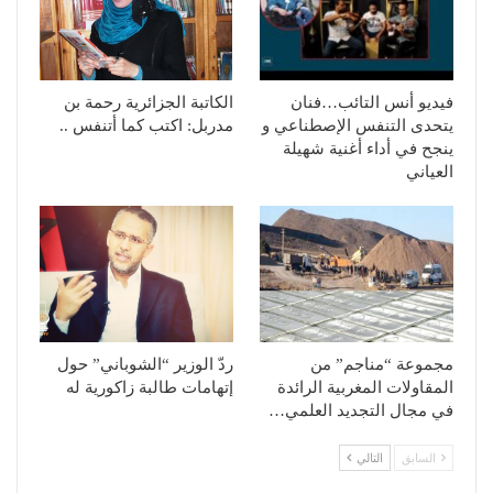
فيديو أنس التائب…فنان
الكاتبة الجزائرية رحمة بن
يتحدى التنفس الإصطناعي و
مدربل: اكتب كما أتنفس ..
ينجح في أداء أغنية شهيلة
العياني
مجموعة “مناجم” من
ردّ الوزير “الشوباني” حول
المقاولات المغربية الرائدة
إتهامات طالبة زاكورية له
في مجال التجديد العلمي…
السابق
التالي