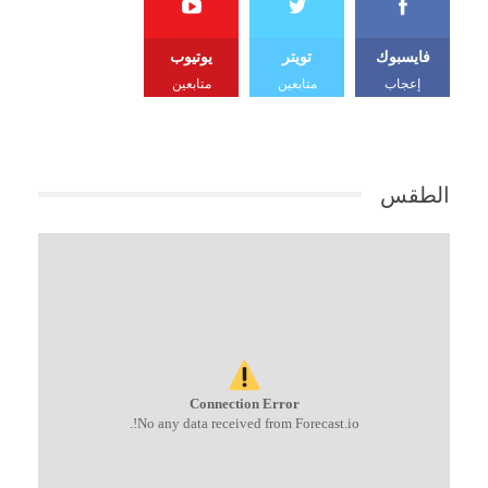
فايسبوك
تويتر
يوتيوب
إعجاب
متابعين
متابعين
الطقس
Connection Error
No any data received from Forecast.io!.