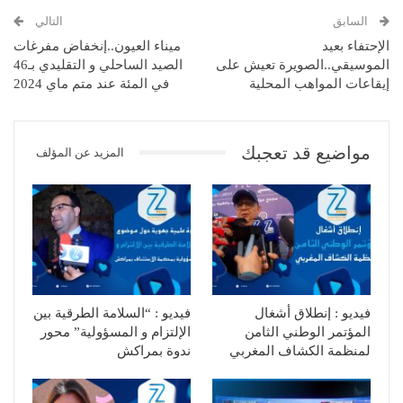
السابق
التالي
الإحتفاء بعيد
ميناء العيون..إنخفاض مفرغات
الموسيقي..الصويرة تعيش على
الصيد الساحلي و التقليدي بـ46
إيقاعات المواهب المحلية
في المئة عند متم ماي 2024
مواضيع قد تعجبك
المزيد عن المؤلف
فيديو : إنطلاق أشغال
فيديو : “السلامة الطرقية بين
المؤتمر الوطني الثامن
الإلتزام و المسؤولية” محور
لمنظمة الكشاف المغربي
ندوة بمراكش