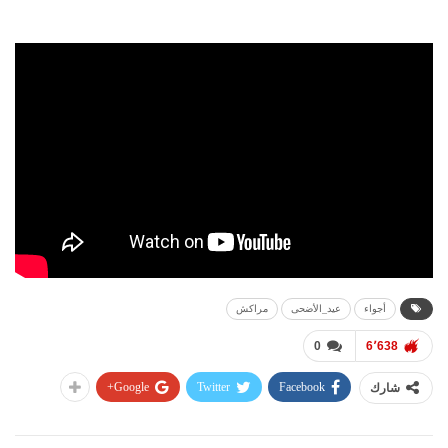
أجواء
عيد_الأضحى
مراكش
0
6٬638
Google+
Twitter
Facebook
شارك