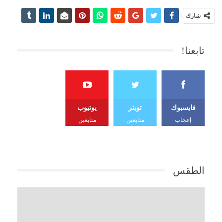
شارك
تابعنا!
فايسبوك
تويتر
يوتيوب
إعجاب
متابعين
متابعين
الطقس