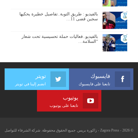
بالفيديو : طريق التوبة..تفاصيل خطيرة يحكيها
سجين قضى 11…
بالفيديو..فعاليات حملة تحسيسية تحت شعار
“السلامة…
فايسبوك
تويتر
تابعنا على فايسبوك
انضم إلينا في تويتر
يوتيوب
تابعنا على يوتيوب
© 2026 - Zagora Press - زاكورة بريس. جميع الحقوق محفوظة. شركة الشرفاء للتواصل