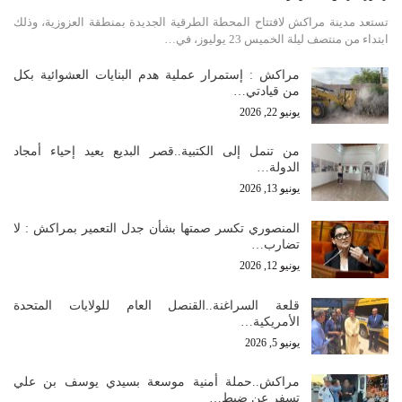
تستعد مدينة مراكش لافتتاح المحطة الطرقية الجديدة بمنطقة العزوزية، وذلك
ابتداء من منتصف ليلة الخميس 23 يوليوز، في…
مراكش : إستمرار عملية هدم البنايات العشوائية بكل
من قيادتي…
يونيو 22, 2026
من تنمل إلى الكتبية..قصر البديع يعيد إحياء أمجاد
الدولة…
يونيو 13, 2026
المنصوري تكسر صمتها بشأن جدل التعمير بمراكش : لا
تضارب…
يونيو 12, 2026
قلعة السراغنة..القنصل العام للولايات المتحدة
الأمريكية…
يونيو 5, 2026
مراكش..حملة أمنية موسعة بسيدي يوسف بن علي
تسفر عن ضبط…