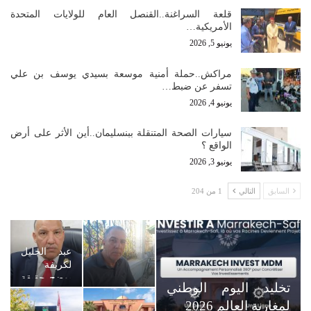
قلعة السراغنة..القنصل العام للولايات المتحدة
الأمريكية…
يونيو 5, 2026
مراكش..حملة أمنية موسعة بسيدي يوسف بن علي
تسفر عن ضبط…
يونيو 4, 2026
سيارات الصحة المتنقلة ببنسليمان..أين الأثر على أرض
الواقع ؟
يونيو 3, 2026
السابق
التالي
1 من 204
عبد الجليل
لكريفة
يوضح حقيقة
تخليد اليوم الوطني
رسوم
لمغاربة العالم 2026
التوقيت