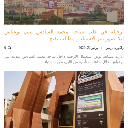
أرجيلة في قلب ساحة محمد السادس ببني بوعياش
ليلا..صور تثير الاستياء و مطالب بفتح…
زاكورة بريس
يوليو 22, 2026
0
أثارت مشاهد توثق استعمال الأرجيلة داخل ساحة محمد السادس بمدينة بني
بوعياش، خلال ساعات متأخرة من الليل، موجة استياء…