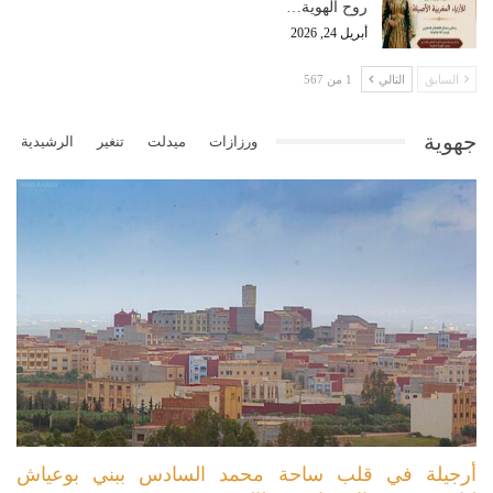
روح الهوية…
أبريل 24, 2026
السابق
التالي
1 من 567
جهوية
ورزازات
ميدلت
تنغير
الرشيدية
أرجيلة في قلب ساحة محمد السادس ببني بوعياش