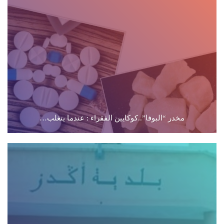
مخدر “البوفا”..كوكايين الفقراء : عندما يتغلب…