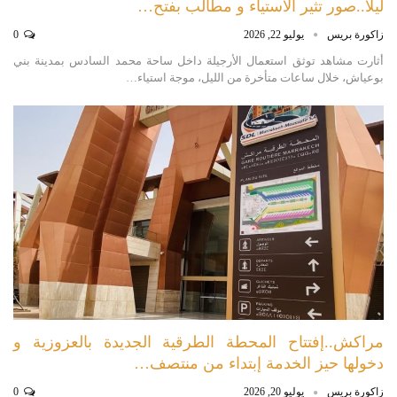
ليلا..صور تثير الاستياء و مطالب بفتح…
زاكورة بريس
يوليو 22, 2026
0
أثارت مشاهد توثق استعمال الأرجيلة داخل ساحة محمد السادس بمدينة بني
بوعياش، خلال ساعات متأخرة من الليل، موجة استياء…
مراكش..إفتتاح المحطة الطرقية الجديدة بالعزوزية و
دخولها حيز الخدمة إبتداء من منتصف…
زاكورة بريس
يوليو 20, 2026
0