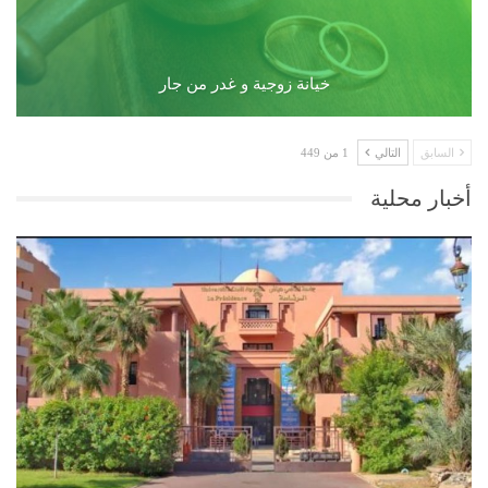
خيانة زوجية و غدر من جار
السابق
التالي
1 من 449
أخبار محلية