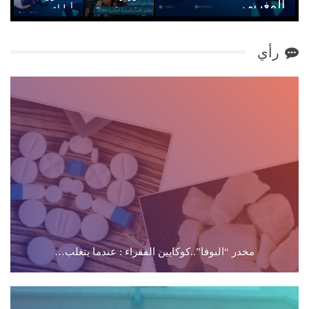
المغربي
مزور تصرح
أطباء من
بأن هدفنا
كافة أنحاء
زاكورة بريس
الوصول إلى
المملكة..فعاليات
فبراير 22, 2025
0
71000 خريج
مؤتمر
رأي
في…
وطني
حول…
مخدر “البوفا”..كوكايين الفقراء : عندما يتغلب…