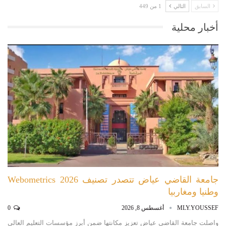
السابق
التالي
1 من 449
أخبار محلية
جامعة القاضي عياض تتصدر تصنيف Webometrics 2026
وطنيا ومغاربيا
MLY.YOUSSEF
أغسطس 8, 2026
0
واصلت جامعة القاضي عياض تعزيز مكانتها ضمن أبرز مؤسسات التعليم العالي