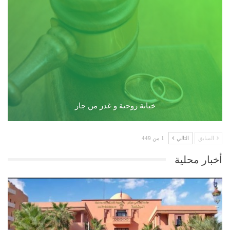
خيانة زوجية و غدر من جار
السابق
التالي
1 من 449
أخبار محلية