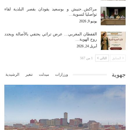
مراكش..حنيش و بوسعيد يقودان بقصر البلدية لقاء
تواصليا لتسوية…
يونيو 9, 2026
القفطان المغربي… عرض تراثي يحتفي بالأصالة ويجدد
روح الهوية…
أبريل 24, 2026
السابق
التالي
1 من 567
جهوية
ورزازات
ميدلت
تنغير
الرشيدية