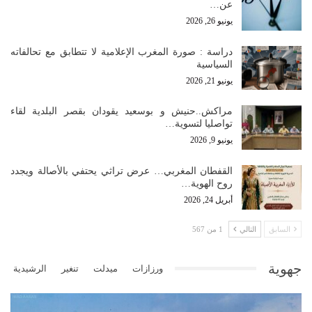
عن…
يونيو 26, 2026
دراسة : صورة المغرب الإعلامية لا تتطابق مع تحالفاته
السياسية
يونيو 21, 2026
مراكش..حنيش و بوسعيد يقودان بقصر البلدية لقاء
تواصليا لتسوية…
يونيو 9, 2026
القفطان المغربي… عرض تراثي يحتفي بالأصالة ويجدد
روح الهوية…
أبريل 24, 2026
السابق
التالي
1 من 567
جهوية
ورزازات
ميدلت
تنغير
الرشيدية