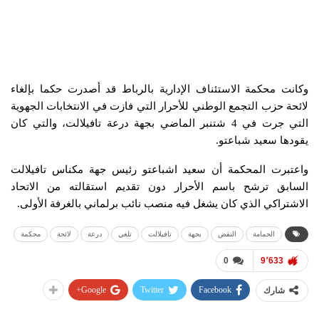
وكانت محكمة الاستئناف الإدارية بالرباط قد أصدرت حكما بإلغاء
لائحة حزب التجمع الوطني للأحرار التي فازت في الانتخابات الجهوية
التي جرت في 4 شتنبر الماضي بجهة درعة تافيلالت، والتي كان
يقودها سعيد شباعتو.
واعتبرت المحكمة أن سعيد اشباعتو رئيس جهة مكناس تافيلالت
السابق ترشح باسم الأحرار دون تقديم استقالته من الاتحاد
الاشتراكي الذي كان يشغل فيه منصب نائب برلماني بالغرفة الأولى.
الحمامة
النقض
بجهة
تافيلالت
تلغي
درعة
لائحة
محكمة
0
9٬633
Google+
Twitter
Facebook
شارك