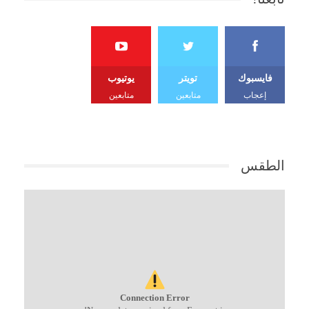
فايسبوك
تويتر
يوتيوب
إعجاب
متابعين
متابعين
الطقس
Connection Error