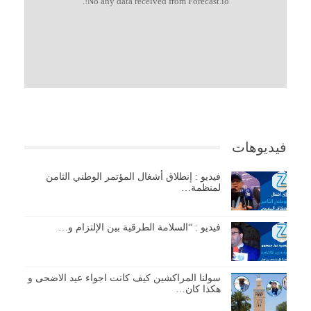
No any data received from Forecast.io!.
فيديوهات
فيديو : إنطلاق أشغال المؤتمر الوطني الثامن
لمنظمة…
فيديو : “السلامة الطرقية بين الإلتزام و…
سولنا المراكشين كيف كانت اجواء عيد الاضحى و
هكذا كان…