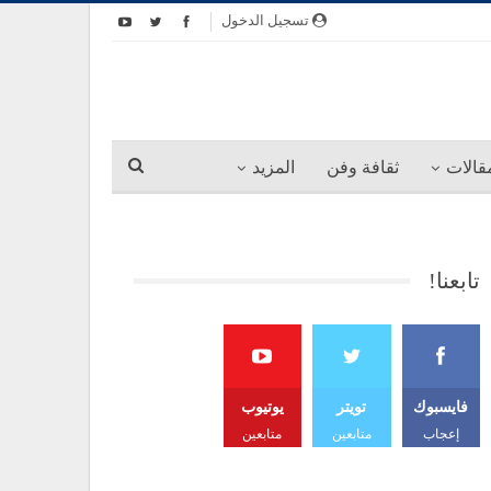
تسجيل الدخول
قالات
ثقافة وفن
المزيد
تابعنا!
فايسبوك
تويتر
يوتيوب
إعجاب
متابعين
متابعين