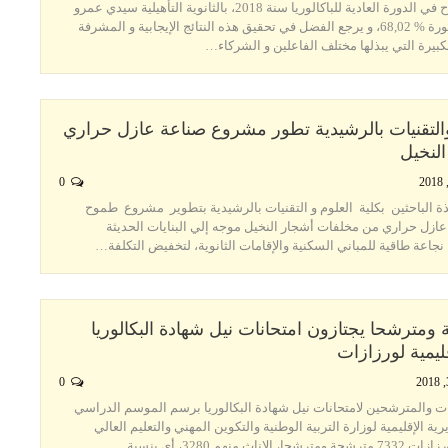
ناهزت نسبة النجاح في الدورة العادية للباكالوريا سنة 2018، بالثانوية التأهيلية سيدي عمرو
بتازارين إقليم زاكورة % 68,02، و يرجع الفضل في تحقيق هذه النتائج الإيجابية و المشرفة
بيرة التي يبذلها مختلف الفاعلين و الشركاء…
والتقنيات بالرشيدية تطور مشروع صناعة عازل حراري
لنخيل
0
ذة الباحثين بكلية العلوم و التقنيات بالرشيدية بتطوير مشروع طموح
ازل حراري من مخلفات أشجار النخيل موجه إلي البنايات الحديثة
جاعة طاقية للمباني السكنية والإقامات الثانوية، لتخفيض التكلفة…
حة ومترشحا يجتازون امتحانات نيل شهادة البكالوريا
قليمية لورزازات
0
ت والمترشحين لامتحانات نيل شهادة البكالوريا برسم الموسم الدراسي
20 بالمديرية الإقليمية لوزارة التربية الوطنية والتكوين المهني والتعليم العالي
ث منهم 3280، أي بنسبة…