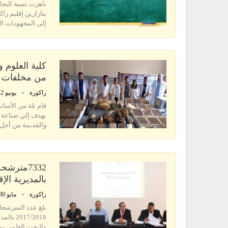
إلى المجهودات الك
كلية العلوم 
من مخلفات ا
زاكورة
يونيو 2, 2018
قام ثلة من الأسات
يهدف إلي صناعة ع
والقديمة من أجل ن
7332مترش
بالمديرية الإ
زاكورة
مايو 30, 2018
بلغ عدد المترشحا
17/2018
والبحث العلمي بورزازات 7332 مترشحة ومترشحا، الإنا