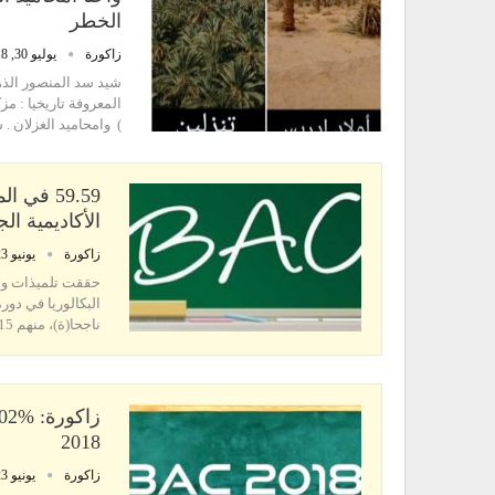
الخطر
زاكورة
يوليو 30, 2018
المعروفة تاريخيا : مز
) وامحاميد الغزلان .
59.59 في
الأكاديمية ا
زاكورة
يونيو 23, 2018
حققت تلميذات وتل
ناجحا(ة)، منهم 15 ألفا و171 ممدرسا(ة) بالتعليم العمومي.…
2018
زاكورة
يونيو 23, 2018