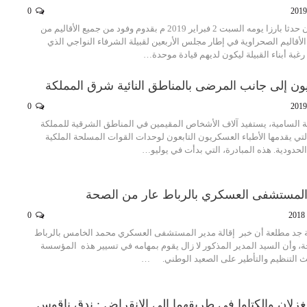
0
شهدت محاميد الغزلان حدثا بارزا يومه السبت 2 فبراير 2019 م بقدوم وفود من جميع الأقاليم من
قاليم الصحراوية في إطار مجلس الأربعين لقبيلة الشرفاء النواجي الذي
رغبة أبناء القبيلة ليكون لديهم قيادة موحدة…
يون إلى جانب المرضى بالمناطق النائية شرق المملكة
0
كية السامية، يستفيد آلاف الأشخاص المقيمين في المناطق الشرقية للمملكة
تي يقدمها الأطباء العسكريون التابعون لوحدات القوات المسلحة الملكية
لحدودية. هذه المبادرة، التي بدأت في يوليو…
 المستشفى العسكري بالرباط عار من الصحة
0
جد مطلعة أن خبر إقالة مدير المستشفى العسكري محمد الخامس بالرباط
، وأن السيد المدير المذكور لا زال يقوم بمهامه في تسيير هذه المؤسسة
ث التنظيم والتأطير على الصعيد الوطني. …
لغزلان والكتاوا في طريقهما إلى الانقراض : ندق ناقوس