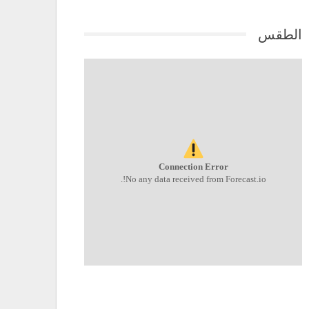
الطقس
Connection Error
No any data received from Forecast.io!.