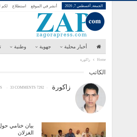
الجمعة, أغسطس 7, 2026
أنشر في الموقع
استطلاع
لكم ا
أخبار محلية
جهوية
وطنية
ت
Home
زاكورة
الكاتب
زاكورة
33 COMMENTS
7292 POSTS
بيان ختامي حول 
الغزلان