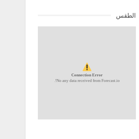
الطقس
Connection Error
No any data received from Forecast.io!.