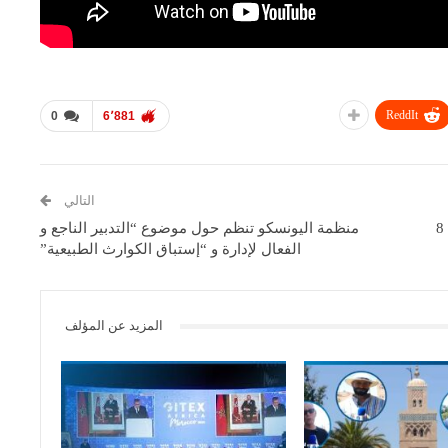
ReddIt
0
6٬881
التالي
ميناء آسفي : إرتفاع كميات مفرغات الصيد البحري بنسبة 8
منظمة اليونسكو تنظم حول موضوع “التدبير الناجع و
الفعال لإدارة و “إستباق الكوارث الطبيعية”
المزيد عن المؤلف