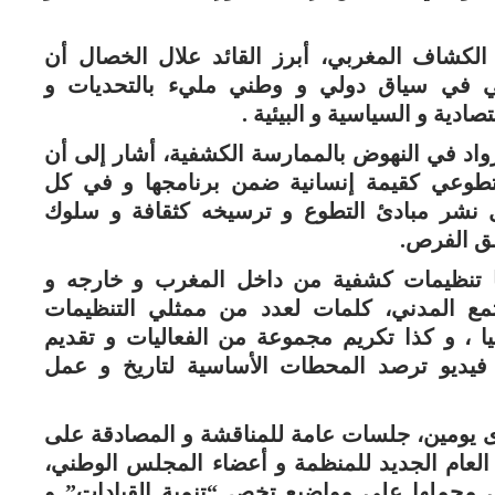
الكشاف المغربي، أبرز القائد علال الخصال أن
أتي في سياق دولي و وطني مليء بالتحديات و
ادية و السياسية و البيئية .
واد في النهوض بالممارسة الكشفية، أشار إلى أن
تطوعي كقيمة إنسانية ضمن برنامجها و في كل
ل نشر مبادئ التطوع و ترسيخه كثقافة و سلوك
لق الفرص.
ها تنظيمات كشفية من داخل المغرب و خارجه و
مع المدني، كلمات لعدد من ممثلي التنظيمات
يا ، و كذا تكريم مجموعة من الفعاليات و تقديم
ديو ترصد المحطات الأساسية لتاريخ و عمل
ى يومين، جلسات عامة للمناقشة و المصادقة على
د العام الجديد للمنظمة و أعضاء المجلس الوطني،
مجملها على مواضيع تخص “تنمية القيادات” و