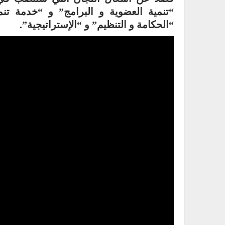
“تنمية العضوية و البرامج” و “خدمة تن
“الحكامة و التنظيم” و “الإستراتيجية”.