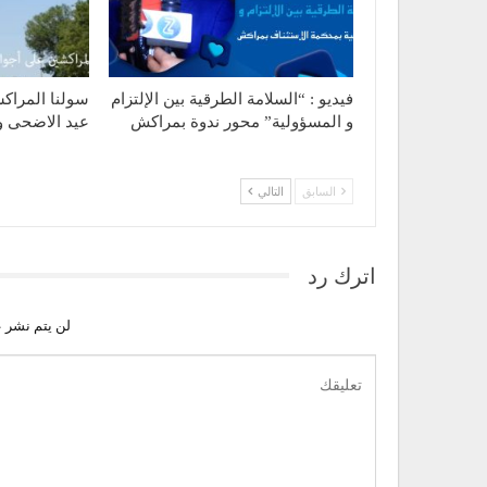
فيديو : “السلامة الطرقية بين الإلتزام
سولنا المراك
و المسؤولية” محور ندوة بمراكش
عيد الاضحى و
السابق
التالي
اترك رد
لن يتم نشر ع