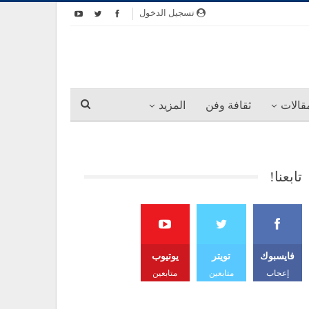
تسجيل الدخول
قالات
ثقافة وفن
المزيد
تابعنا!
فايسبوك
تويتر
يوتيوب
إعجاب
متابعين
متابعين