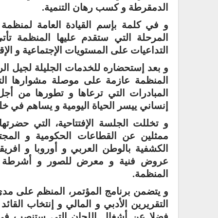
الدمقرطة و كسب رهان التنمية.
و في كلمة بإسم القيادة العامة لمنظمة 
المرحلة التي ستقدم عليها المنظمة ت
التداعيات على المستويات الإجتماعية و الإقتص
و بعد إستحضاره للخدمات الجليلة لجيل الر
المنظمة عازمة على موصلة مشوارها ال
المبادرات التي ترعاها و تطورها من أج
إنساني ييسر الحياة اليومية و يساهم في خ
و تخللت الجلسة الإفتتاحية، التي حضرت
ممثلين عن القطاعات الحكومية و المجت
الكشفية بالوطن العربي و أوروبا و افريق
عروض فنية و معرض للصور و أشرطة في
المنظمة.
و يتضمن برنامج المؤتمر، المنظم على مد
التقريرين الأدبي و المالي و إنتخاب القائ
فضلا عن أشغال اللجان التي ستنصب في 