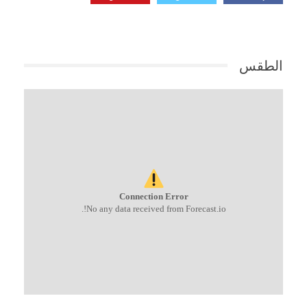
الطقس
Connection Error
No any data received from Forecast.io!.