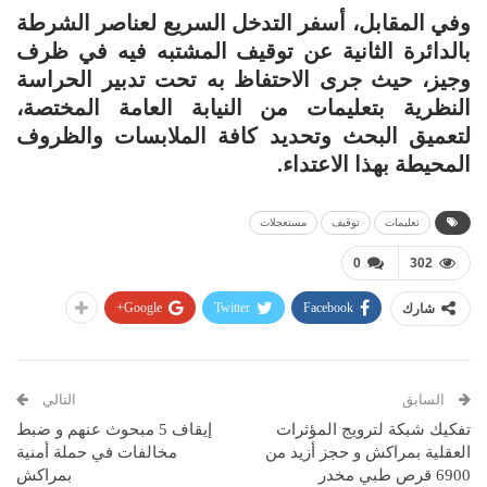
وفي المقابل، أسفر التدخل السريع لعناصر الشرطة
بالدائرة الثانية عن توقيف المشتبه فيه في ظرف
وجيز، حيث جرى الاحتفاظ به تحت تدبير الحراسة
النظرية بتعليمات من النيابة العامة المختصة،
لتعميق البحث وتحديد كافة الملابسات والظروف
المحيطة بهذا الاعتداء.
تعليمات
توقيف
مستعجلات
0
302
Google+
Twitter
Facebook
شارك
السابق
التالي
تفكيك شبكة لترويج المؤثرات
إيقاف 5 مبحوث عنهم و ضبط
العقلية بمراكش و حجز أزيد من
مخالفات في حملة أمنية
6900 قرص طبي مخدر
بمراكش