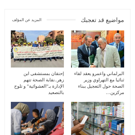
مواضيع قد تعجبك
المزيد عن المؤلف
البرلماني واعمرو يعقد لقاء
إحتقان بمستشفى ابن
ثنائيا مع التهراوي وزير
زهر..نقابة الصحة تتهم
الصحة حول التعجيل ببناء
الإدارة بـ”العشوائية” و تلوح
مركزين…
بالتصعيد