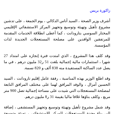
زاكورة بريس
أشرف وزير الصحة ، السيد أناس الدكالي ، يوم الجمعة ، على تدشين
مشروع تأهيل وتهيئة وتوسيع وتجهيز المركز الاستشفائي الإقليمي
المختار السوسي بتارودانت ، كما أعطى انطلاقة الخدمات المقدمة
للمرتفقين الوافدين على مصلحة المستعجلات الجديدة لذات
المؤسسة.
وقد كلف هذا المشروع ، الذي امتدت فترة إنجازه على امتداد 27
شهرا ، استثمارات مالية إجمالية بلغت 51 ر32 مليون درهم ، في ما
يصل عدد الساكنة المستفيدة منه 838 ألف و 820 نسمة.
وقد اطلع الوزير بهذه المناسبة ، رفقة عامل إقليم تارودانت ، السيد
الحسين أمزال ، والوفد المرافق لهما على مختلف المرافق التابعة
لمصلحة المستعجلات التي شيدت على مساحة إجمالية تصل 900 متر
مربع ، وكلف بناؤها غلافا ماليا بقيمة 31 ر8 مليون درهم.
وقد شمل مشروع تأهيل وتهيئة وتوسيع وتجهيز المستشفى ، إضافة
الى بناء وحدة المستعجلات للمركز الاستشفائي ، تهيئة وتوسعة