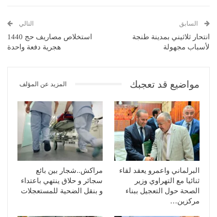
السابق
التالي
انتحار ثلاثيني بمدينة طنجة
استخلاص مصاريف حج 1440
لأسباب مجهولة
هجرية دفعة واحدة
مواضيع قد تعجبك
المزيد عن المؤلف
البرلماني واعمرو يعقد لقاء
مراكش..شجار بين بائع
ثنائيا مع التهراوي وزير
سجائر و حلاق ينتهي باعتداء
الصحة حول التعجيل ببناء
و بنقل الضحية للمستعجلات
مركزين…