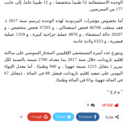
الوحدة الاستشفائية 52 طبيبا متخصصا ، و 12 طبيبا عاما، إلى جانب
177 من الممرضين.
أما بخصوص مؤشرات المردودية لهذه الوحدة (برسم سنة 2017 )،
فقد سجلت 46708 فحص استعجالي ، و 37295 فحص متخصص ، و
20297 حالة استشفاء ، و 4876 عملية جراحية كبيرة ، و 1359 عملية
قيصرية ، و 6323 ولادة عادية.
ويتوزع عدد أسرة المستشفى الإقليمي المختار السوسي على ساكنة
إقليم تارودانت خلال سنة 2017 بما معدله 2700 نسمة بالنسبة لكل
سرير ( مقابل 1215 نسمة جهويا ، و 940 وطنيا) . أما معدل الإيواء
اليومي على صعيد إقليم تارودانت فيصل 88 في المائة ، (مقابل 67
في المائة جهويا، و65 في المائة وطنيا).
” و م ع “
0
10٬122
Google+
Twitter
Facebook
شارك