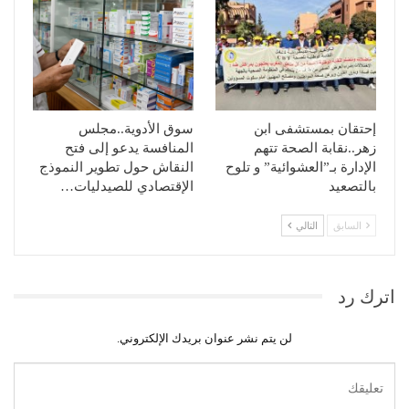
إحتقان بمستشفى ابن
سوق الأدوية..مجلس
زهر..نقابة الصحة تتهم
المنافسة يدعو إلى فتح
الإدارة بـ”العشوائية” و تلوح
النقاش حول تطوير النموذج
بالتصعيد
الإقتصادي للصيدليات…
السابق
التالي
اترك رد
لن يتم نشر عنوان بريدك الإلكتروني.