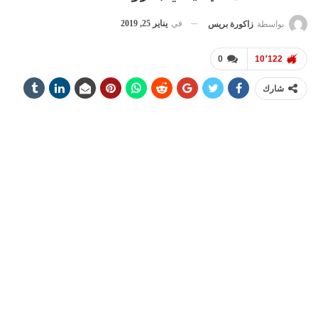
في
يناير 25, 2019
بواسطة
زاكورة بريس
0
10٬122
شارك