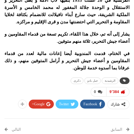
الفرنسية في 20 غشت 1953 بنفيها لأب الأمة و بطل التحرير و
الاستقلال و الوحدة جلالة المغفور له محمد الخامس و الأسرة
الملكية الشريفة، حيث سارع أبناء تافيلالت للانضمام بكثافة لخلايا
المقاومة و التحرير التي احتضنتها مدن و قرى الإقليم و مراكزه.
يشار إلى أنه تم، خلال هذا اللقاء، تكريم تسعة من قدماء المقاومين و
أعضاء جيش التحرير، ثلاثة منهم متوفين.
في الختام، قدمت المندوبية أيضا إعانات مالية لعدد من قدماء
المقاومين و أعضاء جيش التحرير و أرامل المتوفين منهم، و ذلك
عرفانا بما أسدوه خدمة للوطن.
الرشيدية
جبل بادو
ذكرى
0
9٬384
Google+
Twitter
Facebook
شارك
السابق
التالي