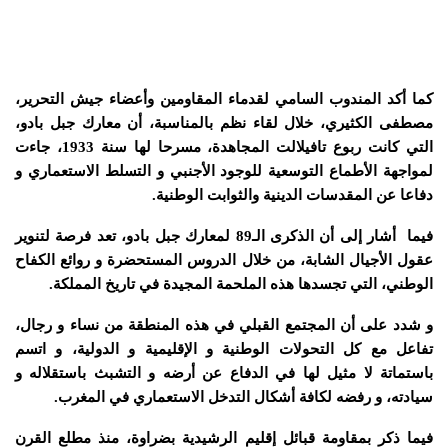
كما أكد المندوب السامي لقدماء المقاومين وأعضاء جيش التحرير،
مصطفى الكثيري، خلال لقاء نظم بالمناسبة، أن معارك جبل بادو،
التي كانت ربوع تافيلالت المجاهدة، مسرحا لها سنة 1933، جاءت
لمواجهة الأطماع التوسعية للوجود الأجنبي و التسلط الاستعماري و
دفاعا عن المقدسات الدينية والثوابت الوطنية.
فيما أشار إلى أن الذكرى الـ89 لمعارك جبل بادو، تعد فرصة لتنوير
عقول الأجيال الشابة، من خلال الدروس المستحضرة و روائع الكفاح
الوطني، التي تجسدها هذه الملحمة المجيدة في تاريخ المملكة.
و شدد على أن المجتمع القبلي في هذه المنطقة من نساء و رجال،
تفاعل مع كل التحولات الوطنية و الإقليمية و الدولية، و اتسم
باستماتة لا مثيل لها في الدفاع عن أرضه و التشبث باستقلاله و
سيادته، و رفضه لكافة أشكال التدخل الاستعماري في المغرب.
فيما ذكر بمقاومة قبائل إقليم الرشيدية بضراوة، منذ مطلع القرن