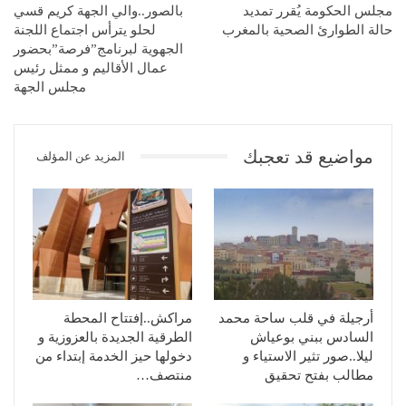
مجلس الحكومة يُقرر تمديد
بالصور..والي الجهة كريم قسي
حالة الطوارئ الصحية بالمغرب
لحلو يترأس اجتماع اللجنة
الجهوية لبرنامج”فرصة”بحضور
عمال الأقاليم و ممثل رئيس
مجلس الجهة
مواضيع قد تعجبك
المزيد عن المؤلف
أرجيلة في قلب ساحة محمد
مراكش..إفتتاح المحطة
السادس ببني بوعياش
الطرقية الجديدة بالعزوزية و
ليلا..صور تثير الاستياء و
دخولها حيز الخدمة إبتداء من
مطالب بفتح تحقيق
منتصف…