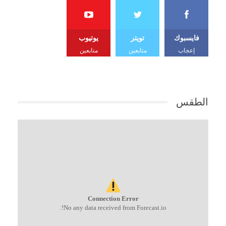
فايسبوك
تويتر
يوتيوب
إعجاب
متابعين
متابعين
الطقس
Connection Error
No any data received from Forecast.io!.