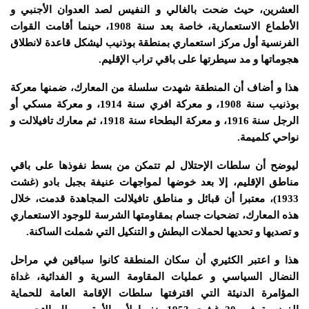
العشرين، حيث ضحت بالغالي و النفيس لصد العدوان الأجنبي و
الأطماع الاستعمارية، خاصة بعد سنة 1908، حينما أقامت القوات
الفرنسية أول مركز استعماري بمنطقة بوذنيب ليشكل قاعدة لانطلاق
هجوماتها و مد سيطرتها على باقي تراب الإقليم.
هذا و أضاف أن المنطقة شهدت سلسلة من المعارك، ضمنها معركة
بوذنيب سنة 1908، و معركة افري سنة 1914، و معركة مسكي أو
الرجل سنة 1916، و معركة البطحاء سنة 1918، ثم معارك تافيلالت و
نواحي كلميمة.
ليوضح أن سلطات الإحتلال لم تتمكن من بسط نفوذها على باقي
مناطق الإقليم، إلا بعد خوضها لمواجهات عنيفة بجبل بادو (غشت
1933)، معتبرا أن قبائل و مناطق تافيلالت المجاهدة قدمت، خلال
هذه المعارك، تضحيات جسام بمقاومتها الشرسة للوجود الاستعماري
و تصديها و تحديها لحملات البطش و التنكيل التي شملت الساكنة.
هذا و اعتبر الكثيري أن سكان المنطقة كانوا سباقين في مراحل
النضال السياسي و عمليات المقاومة السرية و الفدائية، غداة
المؤامرة الدنيئة التي اقترفتها سلطات الإقامة العامة للحماية