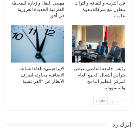
في التربية والثقافة والتراث
مهنيي النقل و زيارة للمحطة
بتعاون مع شركائه،ندوة
الطرقية الجديدة العزوزية
علمية…
في أفق…
رئيس جامعة القاضي عياض
الإبراهيمي: إلغاء الساعة
يترأس أشغال الجمع العام
الإضافية محاولة لصرف
لمركز التعليم الدامج
الأنظار عن “الفراقشية”
والمسؤولية…
السابق
التالي
اترك رد