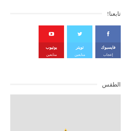
تابعنا!
فايسبوك
تويتر
يوتيوب
إعجاب
متابعين
متابعين
الطقس