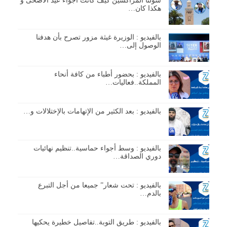
سولنا المراكشين كيف كانت اجواء عيد الاضحى و
هكذا كان…
بالفيديو : الوزيرة غيثة مزور تصرح بأن هدفنا
الوصول إلى…
بالفيديو : بحضور أطباء من كافة أنحاء
المملكة..فعاليات…
بالفيديو : بعد الكثير من الإتهامات بالإختلالات و…
بالفيديو : وسط أجواء حماسية..تنظيم نهائيات
دوري الصداقة…
بالفيديو : تحت شعار” جميعا من أجل التبرع
بالدم…
بالفيديو : طريق التوبة..تفاصيل خطيرة يحكيها