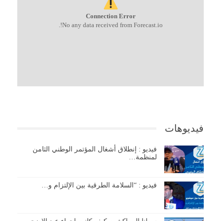
Connection Error
No any data received from Forecast.io!.
فيديوهات
فيديو : إنطلاق أشغال المؤتمر الوطني الثامن
لمنظمة…
فيديو : “السلامة الطرقية بين الإلتزام و…