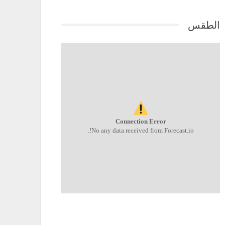
الطقس
Connection Error
No any data received from Forecast.io!.