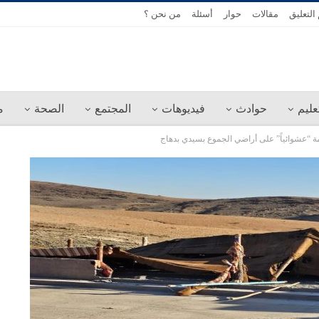
التعليق
مقالات
حوار
أسئلة
من نحن ؟
عليم
حوادث
فيديوهات
المجتمع
الصحة
م
ة “عشوائياً” على أراضي الجموع بسيدي بدهاج