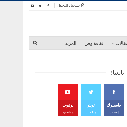
تسجيل الدخول
قالات
ثقافة وفن
المزيد
تابعنا!
فايسبوك
تويتر
يوتيوب
إعجاب
متابعين
متابعين