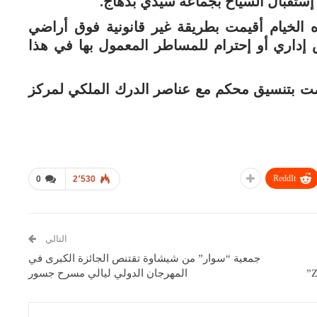
 إستقبال السياح بجماعة سيدي بدهاج.
ه الخيام أقيمت بطريقة غير قانونية فوق أراضي
داري أو إحترام للمساطر المعمول بها في هذا
تمت بتنسيق محكم مع عناصر الدرك الملكي لمركز
ReddIt
0
2٬530
التالي
جمعية “سوار” من شيشاوة تقتنص الجائزة الكبرى في
المهرجان الدولي ليالي مسرح جسور