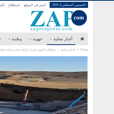
الخميس, أغسطس 6, 2026
أنشر في الموقع
استطلاع
لكم 
أخبار محلية
جهوية
وطنية
ت
Home
أخبار محلية
سلطات الحوز تتحرك لإزالة خيام سياحية مقام