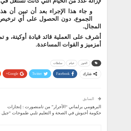
لإزالة عدد من الخيام التي كانت تُستغل في
و جاء هذا الإجراء بعد أن تبين أن هذ
الجموع، دون الحصول على أي ترخيص إ
المجال.
أشرف على العملية قائد قيادة أوكيتة، و 
أمزميز و القوات المساعدة.
الحوز
خيام
سلطات
Google+
Twitter
Facebook
شارك
السابق
البرهومي برلماني “الأحرار” من تامنصورت : إنجازات
حكومة أخنوش في الصحة و التعليم تلبي طموحات “جيل Z”