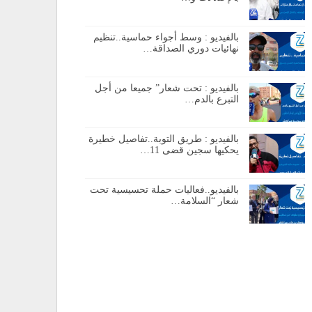
بالفيديو : وسط أجواء حماسية..تنظيم
نهائيات دوري الصداقة…
بالفيديو : تحت شعار” جميعا من أجل
التبرع بالدم…
بالفيديو : طريق التوبة..تفاصيل خطيرة
يحكيها سجين قضى 11…
بالفيديو..فعاليات حملة تحسيسية تحت
شعار “السلامة…