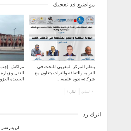
مواضيع قد تعجبك
ينظم المركز المغربي للبحث في
مراكش: إجتما
التربية والثقافة والتراث بتعاون مع
النقل و زيارة
شركائه،ندوة علمية…
الجديدة العز
السابق
التالي
اترك رد
لن يتم نشر ع