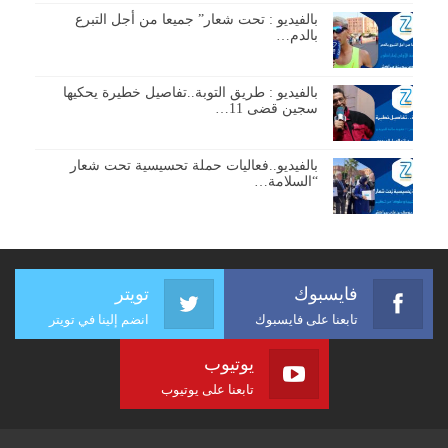
بالفيديو : تحت شعار” جميعا من أجل التبرع
بالدم…
بالفيديو : طريق التوبة..تفاصيل خطيرة يحكيها
سجين قضى 11…
بالفيديو..فعاليات حملة تحسيسية تحت شعار
“السلامة…
فايسبوك
تويتر
تابعنا على فايسبوك
انضم إلينا في تويتر
يوتيوب
تابعنا على يوتيوب