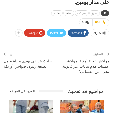
على مدار يومين.
تطوع
شراكات
عملية
مبادرة
0
668
Google+
Twitter
Facebook
شارك
السابق
التالي
مراكش..تعبئة أمنية لمواكبة
حادث عرضي يودي بحياة عامل
عمليات هدم بنايات غير قانونية
بضيعة زيتون ضواحي أوريكة
بحي “بين القشالي”
مواضيع قد تعجبك
المزيد عن المؤلف