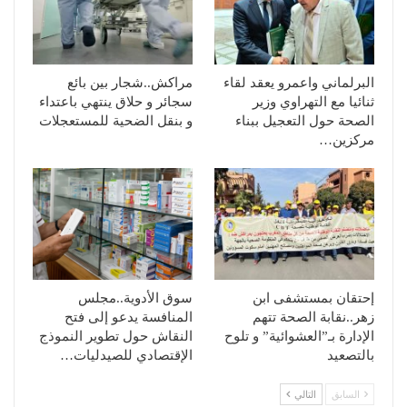
البرلماني واعمرو يعقد لقاء
مراكش..شجار بين بائع
ثنائيا مع التهراوي وزير
سجائر و حلاق ينتهي باعتداء
الصحة حول التعجيل ببناء
و بنقل الضحية للمستعجلات
مركزين…
إحتقان بمستشفى ابن
سوق الأدوية..مجلس
زهر..نقابة الصحة تتهم
المنافسة يدعو إلى فتح
الإدارة بـ”العشوائية” و تلوح
النقاش حول تطوير النموذج
بالتصعيد
الإقتصادي للصيدليات…
السابق
التالي