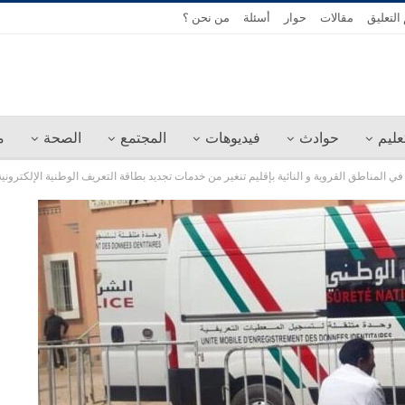
التعليق
مقالات
حوار
أسئلة
من نحن ؟
عليم
حوادث
فيديوهات
المجتمع
الصحة
م