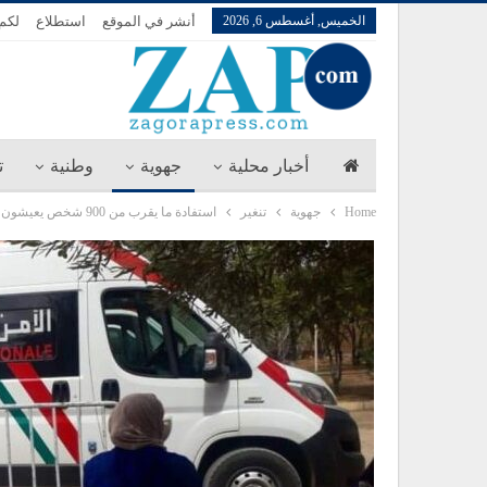
الخميس, أغسطس 6, 2026
أنشر في الموقع
استطلاع
لكم 
أخبار محلية
جهوية
وطنية
ت
Home
جهوية
تنغير
استفادة ما يقرب من 900 شخص يعيشون في المناطق القروية و النائية بإقليم تنغير من خدمات تجديد بطاقة التعريف الوطنية الإلكترونية