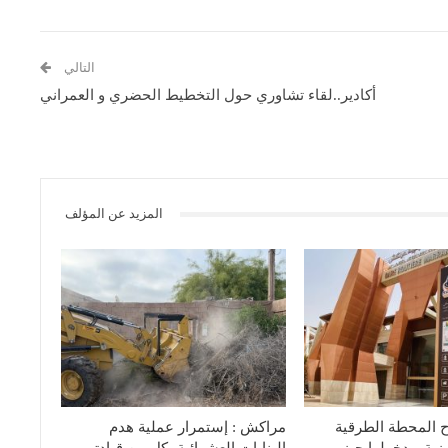
التالي
أكادير..لقاء تشاوري حول التخطيط الحضري و العمراني
المزيد عن المؤلف
ح المحطة الطرقية
مراكش : إستمرار عملية هدم
زية و دخولها حيز
البنايات العشوائية بكل من قيادتي