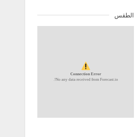
الطقس
Connection Error
No any data received from Forecast.io!.