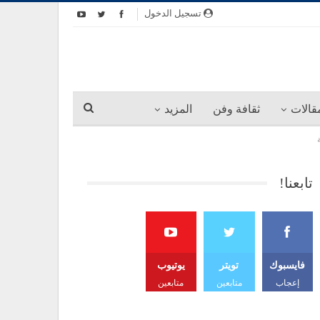
تسجيل الدخول
قالات
ثقافة وفن
المزيد
تابعنا!
فايسبوك
تويتر
يوتيوب
إعجاب
متابعين
متابعين