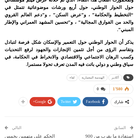
وتمحمورت أشغال هذا اللقاء، الذي تم خلاله عرض فيلم مؤسساتي
حول الحوار الوطني، حول أربع ورشات موضوعاتية تتمثل في
“التخطيط والحكامة” ، و”عرض السكن” ، و”دعم العالم القروي
والحد من الفوارق المجالية” ، و”تحسين المشهد العمراني والإطار
المبني”.
يذكر أن الحوار الوطني حول التعمير والإسكان شكل فرصة لتبادل
وتقاسم الرؤى من أجل تثمين الإنجازات والجهود لرفع التحديات
وكسب الرهان الاجتماعي والاقتصادي والانخراط في الحكامة، في
سياق وطني و دولي باتت فيه المدن تعرف تحولا مستمرا.
آكادير
الهندسة المعمارية
لقاء
0
1٬580
Google+
Twitter
Facebook
شارك
السابق
التالي
استفادة ما يقرب من 900
الحكم على متهمين بخمس