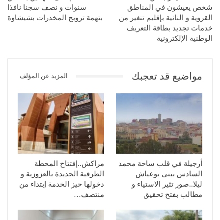
شخص يعيشون في المناطق
سنوات و نصف سجنا نافذا
القروية و النائية بإقليم تنغير من
بتهمة ترويج المخدرات بشيشاوة
خدمات تجديد بطاقة التعريف
الوطنية الإلكترونية
مواضيع قد تعجبك
المزيد عن المؤلف
أرجيلة في قلب ساحة محمد
مراكش..إفتتاح المحطة
السادس ببني بوعياش
الطرقية الجديدة بالعزوزية و
ليلا..صور تثير الاستياء و
دخولها حيز الخدمة إبتداء من
مطالب بفتح تحقيق
منتصف…