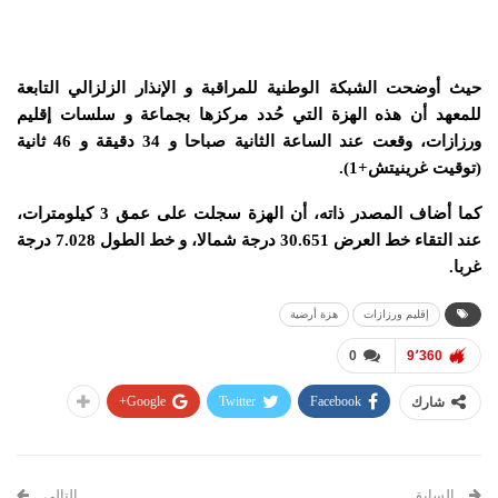
حيث أوضحت الشبكة الوطنية للمراقبة و الإنذار الزلزالي التابعة
للمعهد أن هذه الهزة التي حُدد مركزها بجماعة و سلسات إقليم
ورزازات، وقعت عند الساعة الثانية صباحا و 34 دقيقة و 46 ثانية
(توقيت غرينيتش+1).
كما أضاف المصدر ذاته، أن الهزة سجلت على عمق 3 كيلومترات،
عند التقاء خط العرض 30.651 درجة شمالا، و خط الطول 7.028 درجة
غربا.
إقليم ورزازات
هزة أرضية
0
9٬360
Google+
Twitter
Facebook
شارك
السابق
التالي