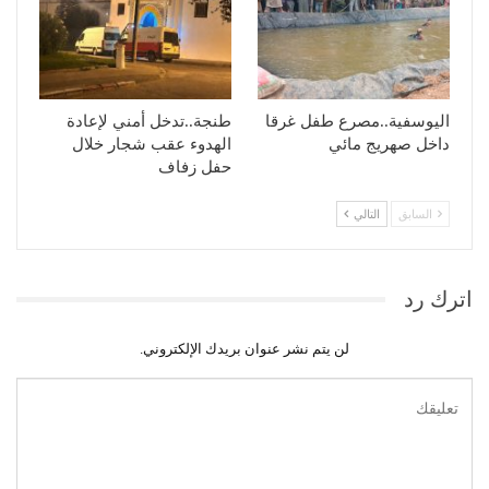
اليوسفية..مصرع طفل غرقا
طنجة..تدخل أمني لإعادة
داخل صهريج مائي
الهدوء عقب شجار خلال
حفل زفاف
السابق
التالي
اترك رد
لن يتم نشر عنوان بريدك الإلكتروني.