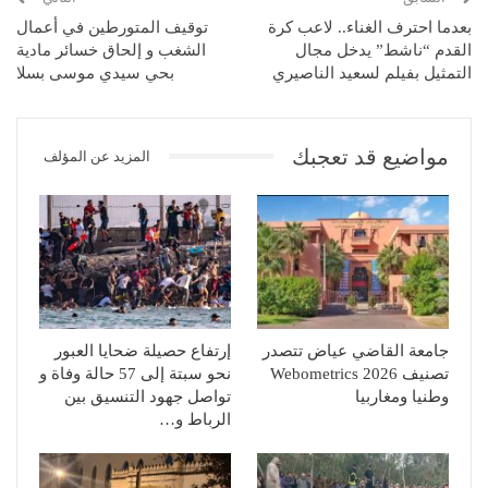
بعدما احترف الغناء.. لاعب كرة
توقيف المتورطين في أعمال
القدم “ناشط” يدخل مجال
الشغب و إلحاق خسائر مادية
التمثيل بفيلم لسعيد الناصيري
بحي سيدي موسى بسلا
مواضيع قد تعجبك
المزيد عن المؤلف
جامعة القاضي عياض تتصدر
إرتفاع حصيلة ضحايا العبور
تصنيف Webometrics 2026
نحو سبتة إلى 57 حالة وفاة و
وطنيا ومغاربيا
تواصل جهود التنسيق بين
الرباط و…