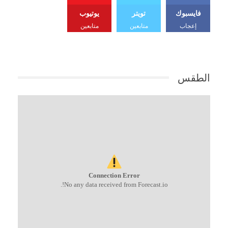
فايسبوك
تويتر
يوتيوب
إعجاب
متابعين
متابعين
الطقس
Connection Error
No any data received from Forecast.io!.