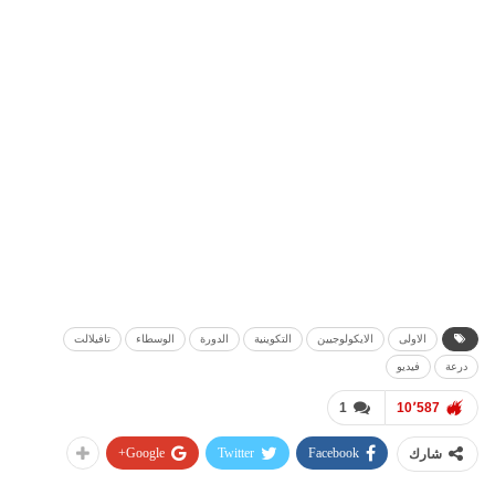
الاولى
الايكولوجيين
التكوينية
الدورة
الوسطاء
تافيلالت
درعة
فيديو
1
10٬587
Google+
Twitter
Facebook
شارك