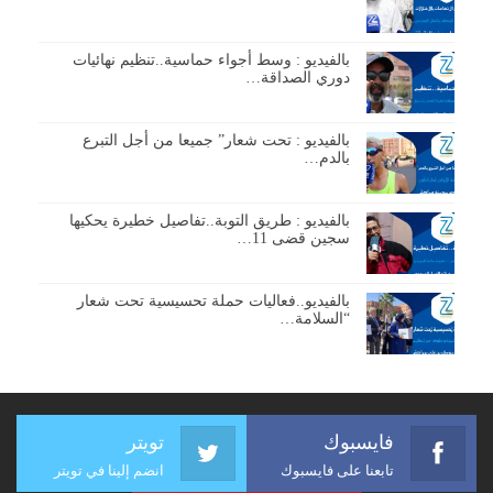
بالفيديو : وسط أجواء حماسية..تنظيم نهائيات
دوري الصداقة…
بالفيديو : تحت شعار” جميعا من أجل التبرع
بالدم…
بالفيديو : طريق التوبة..تفاصيل خطيرة يحكيها
سجين قضى 11…
بالفيديو..فعاليات حملة تحسيسية تحت شعار
“السلامة…
فايسبوك
تويتر
تابعنا على فايسبوك
انضم إلينا في تويتر