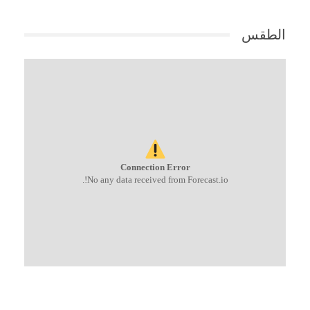
الطقس
Connection Error
No any data received from Forecast.io!.