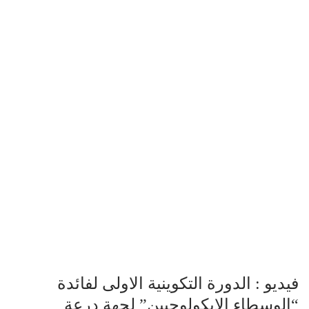
فيديو : الدورة التكوينية الاولى لفائدة
“الوسطاء الايكولوجيين” لجهة درعة