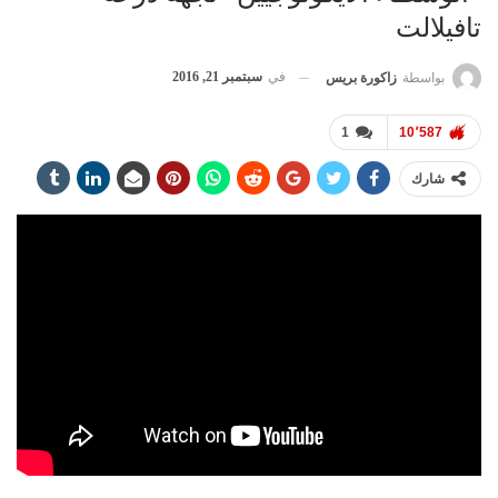
تافيلالت
في
سبتمبر 21, 2016
بواسطة
زاكورة بريس
1
10٬587
شارك