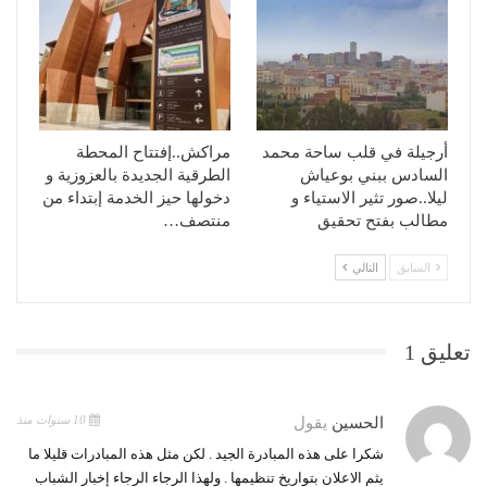
أرجيلة في قلب ساحة محمد
مراكش..إفتتاح المحطة
السادس ببني بوعياش
الطرقية الجديدة بالعزوزية و
ليلا..صور تثير الاستياء و
دخولها حيز الخدمة إبتداء من
مطالب بفتح تحقيق
منتصف…
السابق
التالي
تعليق 1
10 سنوات منذ
الحسين
يقول
شكرا على هذه المبادرة الجيد . لكن مثل هذه المبادرات قليلا ما
يثم الاعلان بتواريخ تنظيمها . ولهذا الرجاء الرجاء إخبار الشباب