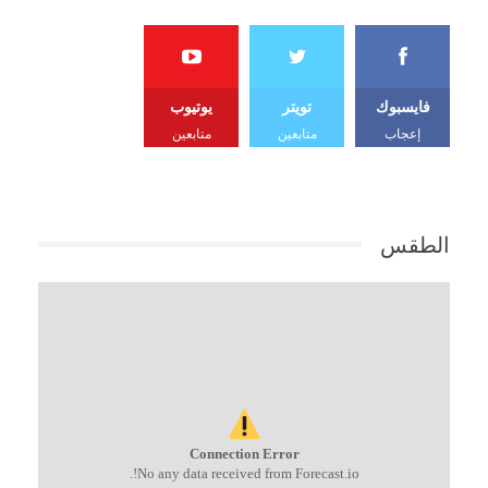
فايسبوك
تويتر
يوتيوب
إعجاب
متابعين
متابعين
الطقس
Connection Error
No any data received from Forecast.io!.