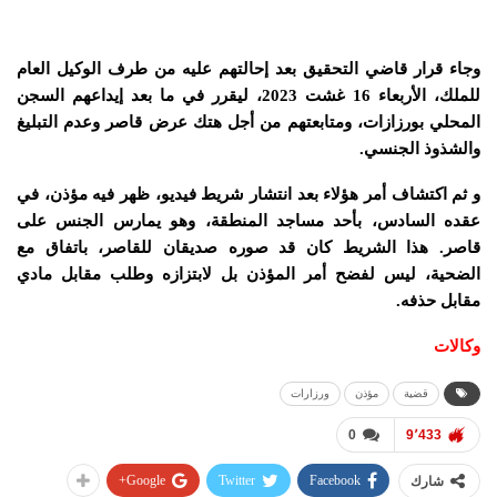
وجاء قرار قاضي التحقيق بعد إحالتهم عليه من طرف الوكيل العام
للملك، الأربعاء 16 غشت 2023، ليقرر في ما بعد إيداعهم السجن
المحلي بورزازات، ومتابعتهم من أجل هتك عرض قاصر وعدم التبليغ
والشذوذ الجنسي.
و ثم اكتشاف أمر هؤلاء بعد انتشار شريط فيديو، ظهر فيه مؤذن، في
عقده السادس، بأحد مساجد المنطقة، وهو يمارس الجنس على
قاصر. هذا الشريط كان قد صوره صديقان للقاصر، باتفاق مع
الضحية، ليس لفضح أمر المؤذن بل لابتزازه وطلب مقابل مادي
مقابل حذفه.
وكالات
قضية
مؤذن
ورزارات
0
9٬433
Google+
Twitter
Facebook
شارك