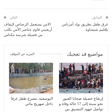
السابق
التالي
غرق طفل بطريق بواد أمزناس
الامن يستعمل الرصاص لإيقاف
بإقليم شيشاوة
أربعيني قاوم عناصر الأمن بكلب
من فصيلة شرسة مكناس
مواضيع قد تعجبك
المزيد عن المؤلف
إرتفاع حصيلة ضحايا العبور
اليوسفية..مصرع طفل غرقا
نحو سبتة إلى 57 حالة وفاة و
داخل صهريج مائي
تواصل جهود التنسيق بين