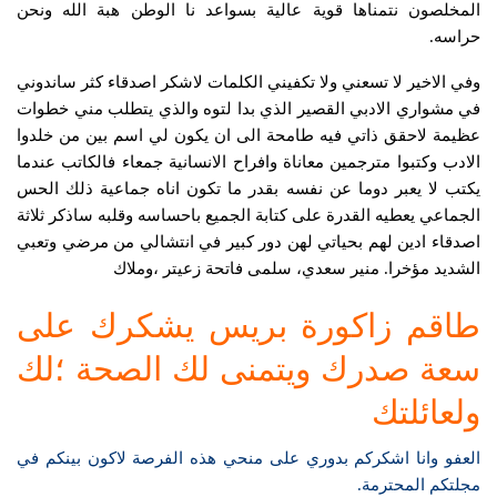
المخلصون نتمناها قوية عالية بسواعد نا الوطن هبة الله ونحن
حراسه.
وفي الاخير لا تسعني ولا تكفيني الكلمات لاشكر اصدقاء كثر ساندوني
في مشواري الادبي القصير الذي بدا لتوه والذي يتطلب مني خطوات
عظيمة لاحقق ذاتي فيه طامحة الى ان يكون لي اسم بين من خلدوا
الادب وكتبوا مترجمين معاناة وافراح الانسانية جمعاء فالكاتب عندما
يكتب لا يعبر دوما عن نفسه بقدر ما تكون اناه جماعية ذلك الحس
الجماعي يعطيه القدرة على كتابة الجميع باحساسه وقلبه ساذكر ثلاثة
اصدقاء ادين لهم بحياتي لهن دور كبير في انتشالي من مرضي وتعبي
الشديد مؤخرا. منير سعدي، سلمى فاتحة زعيتر ،وملاك
طاقم زاكورة بريس يشكرك على
سعة صدرك ويتمنى لك الصحة ؛لك
ولعائلتك
العفو وانا اشكركم بدوري على منحي هذه الفرصة لاكون بينكم في
مجلتكم المحترمة.