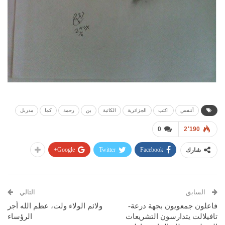
أتنفس
اكتب
الجزائرية
الكاتبة
بن
رحمة
كما
مدربل
0
2٬190
Google+
Twitter
Facebook
شارك
السابق
التالي
فاعلون جمعويون بجهة درعة-
ولائم الولاء ولت، عظم الله أجر
تافيلالت يتدارسون التشريعات
الرؤساء