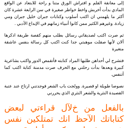
إلى معانقة القلم و افتراش الورق متنا و راحة للابتعاد عن الواقع
المادي بدأت أخربش واخط خواطر صغيرة في سن الرابعة عشرة كان
أكثر ما يلهمني ان اكتب أسلوب وكتابات جبران خليل جبران ومي
زيادة. وغيرهم الكثير ممن كانوا أنبياء زمانهم في الإبداع الأدبي .
ثم صرت اكتب لصديقاتي رسائل بطلب منهم كقصة طريفة اذكرها
ألان لأنها صقلت موهبتي جدا كنت اكتب كل رسالة بنفس عاشقة
متغيرة
فتشرح لي أحداهن طلبها المراد كتابته فأتقمص الدور واكتب بشاعرية
كبيرة وبعدها بدأت رحلتي مع الحرف صرت مدمنة كتابة اكتب كما
أتنفس.
نصوصا طويلة او قصيرة. وولجت باب الشعر فوجدتني ارتاح عند عتبة
القصيدة النثرية والشعر النثري الذي يحررني
بالفعل من خﻵل قراءتي لبعض
كتاباتك اﻵحظ انك تمتلكين نفس