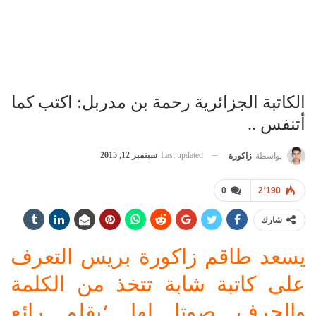
الكاتبة الجزائرية رحمة بن مدربل: اكتب كما
أتنفس ..
Last updated
سبتمبر 12, 2015
بواسطة
زاكورة
0
2٬190
شارك
يسعد طاقم زاكورة بريس التعرف
على كاتبة شابة تتخذ من الكلمة
والحرف صوتا لها ؛بقلم رائع