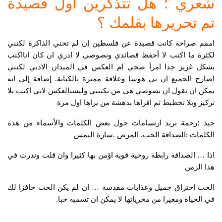
شعري ؛ هل تتذكرين أول قصيدة
تم تحريرها بقلمك ؟
اممم صراحة كانت قصيدة عن فلسطين إن لم تخني الذاكرة لكنني
لكثرة ما اكتب لا أحفظ قصائدي ونصوصي لا ادري ان كان انااكتب
بشكل غزير جدا امرأ صحي ام العكس في الميدان الادبي لكنني
اصارح الجميع ان بي هوسا وعلاقة مميزة بالكتابة. إضافة إلى انه
يمكن ان تقول ان نصوصي هي من تكتبني وليسىالعكس لاني اكتب بلا
تركيز وبلا تخطيط ثم اقراها بدهشة من يراها اول مرة
جيد ؛رحمة نريد ارتسامات حول بعض الكلمات واﻷسماء من هذه
الكلمات :الصداقة الحب. المرض .سارة النمس
اذا … الصداقة رابطة روحية قوية اؤمن بها كثيرا وان قلت وندرت في
هذا الزمن
الحب احتراق جميل وعذابات مقدسة … ان لم يكن الحب حافزا لك
في الحياة ومغيرا من مجرياتها لا يمكن ان تسميه حبا.