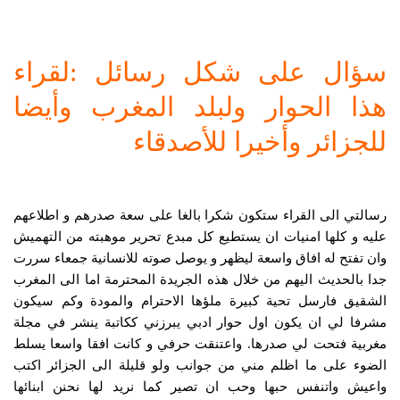
سؤال على شكل رسائل :لقراء
هذا الحوار ولبلد المغرب وأيضا
للجزائر وأخيرا للأصدقاء
رسالتي الى القراء ستكون شكرا بالغا على سعة صدرهم و اطلاعهم
عليه و كلها امنيات ان يستطيع كل مبدع تحرير موهبته من التهميش
وان تفتح له افاق واسعة ليظهر و يوصل صوته للانسانية جمعاء سررت
جدا بالحديث اليهم من خلال هذه الجريدة المحترمة اما الى المغرب
الشقيق فارسل تحية كبيرة ملؤها الاحترام والمودة وكم سيكون
مشرفا لي ان يكون اول حوار ادبي يبرزني ككاتبة ينشر في مجلة
مغربية فتحت لي صدرها. واعتنقت حرفي و كانت افقا واسعا يسلط
الضوء على ما اظلم مني من جوانب ولو قليلة الى الجزائر اكتب
واعيش واتنفس حبها وحب ان تصير كما نريد لها نحنن ابنائها