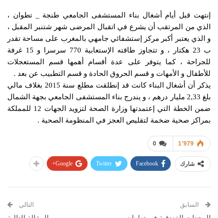
إنتهت قبل أيام أشغال بناء المستشفى الجامعي طنجة _ تطوان ،
الذي من المرتقب أن يشرع في اتقبال المرضى شهر شتنبر المقبل ،
و الذي يعتبر أكبر مركز إستشفائي جامهي بالمغرب على مساحة تقدر
ب 23 هكتار ، و تتجاوز طاقته الإستعابية 770 سرسرا و 15 غرفة
للجراحة ، كما يتوفر على عدة أقسام أهمها قسم المستعجلات
للأطفال و الأمهات و قسم الحروق الحادة و قسم التطبيب عن بعد .
يذكر أن أشغال البناء كانت قد إنطلقت مطلع سنة 2015 بغلاف مالي
بلغ 2,33 مليار درهم ، و يندرج بناء المستشفى الجامعي بجهة الشمال
ضمن الخطة التي إعتمدتها وزارة الصحة لتزويد الجهات 12 للمملكة
بمراكز صحية ضخمة لتقليص العجز في المنظومة الصحية .
0
1٬979
Google+
Twitter
Facebook
شارك
السابق
التالي
الوحدات الفندقية في تطوان
المقالة التالية