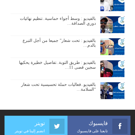
بالفيديو : وسط أجواء حماسية..تنظيم نهائيات
دوري الصداقة…
بالفيديو : تحت شعار” جميعا من أجل التبرع
بالدم…
بالفيديو : طريق التوبة..تفاصيل خطيرة يحكيها
سجين قضى 11…
بالفيديو..فعاليات حملة تحسيسية تحت شعار
“السلامة…
فايسبوك
تويتر
تابعنا على فايسبوك
انضم إلينا في تويتر