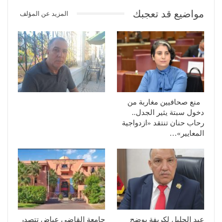
مواضيع قد تعجبك
المزيد عن المؤلف
منع صحافيين مغاربة من
دخول سبتة يثير الجدل..
رحاب حنان تنتقد «ازدواجية
المعايير»…
عبد الجليل لكريفة يوضح
جامعة القاضي عياض تتصدر