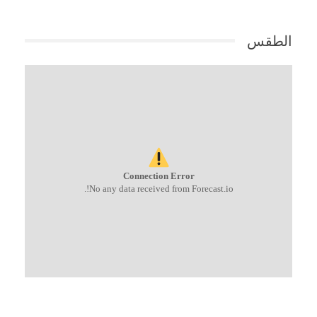
الطقس
Connection Error
No any data received from Forecast.io!.