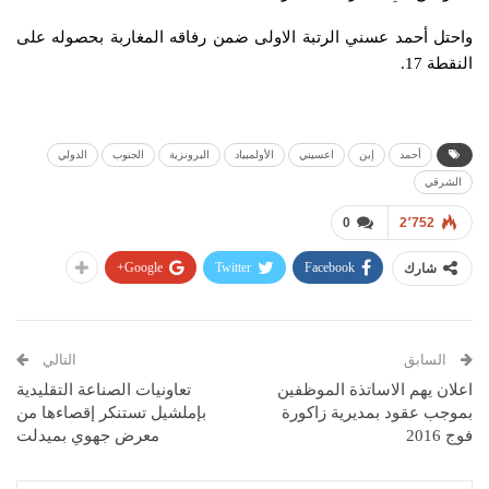
واحتل أحمد عسني الرتبة الاولى ضمن رفاقه المغاربة بحصوله على
النقطة 17.
أحمد
إبن
اعسيني
الأولمبياد
البرونزية
الجنوب
الدولي
الشرقي
0
2٬752
Google+
Twitter
Facebook
شارك
السابق
التالي
اعلان يهم الاساتذة الموظفين
تعاونيات الصناعة التقليدية
بموجب عقود بمديرية زاكورة
بإملشيل تستنكر إقصاءها من
فوج 2016
معرض جهوي بميدلت