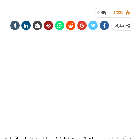
0
1٬239
شارك
يبدو أن البوليساريو والجزائر ستحتفظ ذاكرتهما لمدة طويلة بالأسابيع