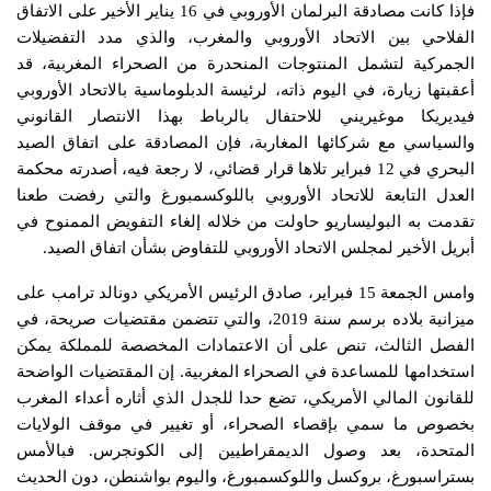
فإذا كانت مصادقة البرلمان الأوروبي في 16 يناير الأخير على الاتفاق
الفلاحي بين الاتحاد الأوروبي والمغرب، والذي مدد التفضيلات
الجمركية لتشمل المنتوجات المنحدرة من الصحراء المغربية، قد
أعقبتها زيارة، في اليوم ذاته، لرئيسة الدبلوماسية بالاتحاد الأوروبي
فيديريكا موغيريني للاحتفال بالرباط بهذا الانتصار القانوني
والسياسي مع شركائها المغاربة، فإن المصادقة على اتفاق الصيد
البحري في 12 فبراير تلاها قرار قضائي، لا رجعة فيه، أصدرته محكمة
العدل التابعة للاتحاد الأوروبي باللوكسمبورغ والتي رفضت طعنا
تقدمت به البوليساريو حاولت من خلاله إلغاء التفويض الممنوح في
أبريل الأخير لمجلس الاتحاد الأوروبي للتفاوض بشأن اتفاق الصيد.
وامس الجمعة 15 فبراير، صادق الرئيس الأمريكي دونالد ترامب على
ميزانية بلاده برسم سنة 2019، والتي تتضمن مقتضيات صريحة، في
الفصل الثالث، تنص على أن الاعتمادات المخصصة للمملكة يمكن
استخدامها للمساعدة في الصحراء المغربية. إن المقتضيات الواضحة
للقانون المالي الأمريكي، تضع حدا للجدل الذي أثاره أعداء المغرب
بخصوص ما سمي بإقصاء الصحراء، أو تغيير في موقف الولايات
المتحدة، بعد وصول الديمقراطيين إلى الكونجرس. فبالأمس
بستراسبورغ، بروكسل واللوكسمبورغ، واليوم بواشنطن، دون الحديث