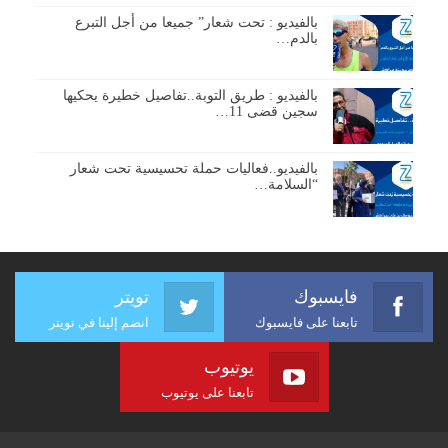
بالفيديو : تحت شعار” جميعا من أجل التبرع
بالدم…
بالفيديو : طريق التوبة..تفاصيل خطيرة يحكيها
سجين قضى 11…
بالفيديو..فعاليات حملة تحسيسية تحت شعار
“السلامة…
فايسبوك
تويتر
تابعنا على فايسبوك
انضم إلينا في تويتر
يوتيوب
تابعنا على يوتيوب