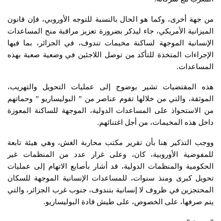
من جهة أخرى، وكما هو الحال بالنسبة للتوجه الأوروبي، فإن قانون
الميزانية الأمريكي، جاء ليذكر بضرورة تعزيز مراقبة منح المساعدات
الإنسانية الموجهة لساكنة مخيمات تندوف، في الجزائر، بما فيها
الإجراءات المتخذة للتأكد من توصل اللاجئين في وضعية صعبة بهذه
المساعدات.
هذه المقتضيات تشير بوضوح إلى عمليات التحويل والتهريب،
الموثقة، والتي من خلالها تقوم عناصر من ” البوليساريو ” وحماتهم
من الاستحواذ على المساعدات الدولية، الموجهة للساكنة المعوزة
داخل هذه المخيمات، من أجل اغتنائهم.
ووجب التذكير هنا بأن تقرير مكتب محاربة الغش، وهي هيئة تابعة
للمفوضية الأوروبية، كان، وعلى غرار عدد من المنظمات غير
الحكومية والمنظمات الدولية، قد أشار بأصابع الاتهام إلى عمليات
تحويل كبرى ومنذ سنوات، للمساعدات الإنسانية الموجهة للسكان
المحتجزين في ظروف لا إنسانية بتندوف، جنوب غرب الجزائر، والتي
يتم صرفها، على الخصوص، على طيش قادة البوليساريو.