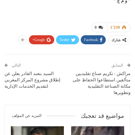
” و م ع ”
0
1٬239
Google+
Twitter
Facebook
شارك
السابق
التالي
مراكش : تكريم صناع تقليديين
السيد بنعبد القادر يعلن عن
متألقين استطاعوا الحفاظ على
إطلاق مشروع المركز المغربي
مكانة الصناعة التقليدية
لتقديم الخدمات الإدارية
وتطويرها
مواضيع قد تعجبك
المزيد عن المؤلف