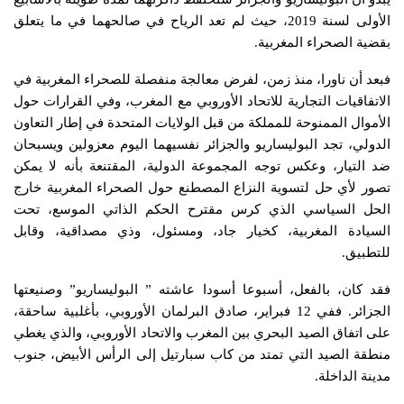
الأولى لسنة 2019، حيث لم تعد الرياح في صالحهما في ما يتعلق
بقضية الصحراء المغربية.
فبعد أن ناورا، منذ زمن، لفرض معالجة منفصلة للصحراء المغربية في
الاتفاقيات التجارية للاتحاد الأوروبي مع المغرب، وفي القرارات حول
الأموال الممنوحة للمملكة من قبل الولايات المتحدة في إطار التعاون
الدولي، تجد البوليساريو والجزائر نفسيهما اليوم معزولين ويسبحان
ضد التيار، وعكس توجه المجموعة الدولية، المقتنعة بأنه لا يمكن
تصور لأي حل لتسوية النزاع المصطنع حول الصحراء المغربية خارج
الحل السياسي الذي كرس مقترح الحكم الذاتي الموسع، تحت
السيادة المغربية، كخيار جاد، ومسئول، وذي مصداقية، وقابل
للتطبيق.
فقد كان، بالفعل، أسبوعا أسودا عاشته ” البوليساريو” وصنيعتها
الجزائر. ففي 12 فبراير، صادق البرلمان الأوروبي، بأغلبية ساحقة،
على اتفاق الصيد البحري بين المغرب والاتحاد الأوروبي، والذي يغطي
منطقة الصيد التي تمتد من كاب سبارتيل إلى الرأس الأبيض، جنوب
مدينة الداخلة.