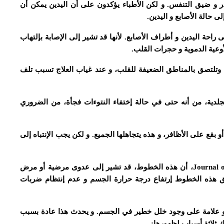
و ضيق التنفس. و لكن الأطباء يؤكدون على أن اليدين يمكن أن
ى حالة الأصابع و اليدين.
حة اليدين و أطراف الأصابع. لأنها قد تشير إلى الإصابة بإلتهاب
عية الدموية و حجرات القلب.
 وتلتصق بالمناطق الضعيفة للقلب، و عند غياب العلاج تسبب تلف
الجلدية، من أنه حتى في حالة إختفاء النتوءات فجأة، من الضروري
بقع على الأظافر، و هذه يتجاهلها الجميع. و لكن يجب الإنتباه إلى
فقد أظهرت نتائج دراسة نشرت في Journal of Travel Medicine، أن هذه الخطوط، قد تشير إلى عدوى مرضية أو مرض
افق هذه الخطوط إرتفاع درجة حرارة الجسم و عدم إنتظام ضربات
 علامة على وجود خلل خطير في الجسم. و يحدث هذا عادة بسبب
 ثلاثة أسباب لظهورها: