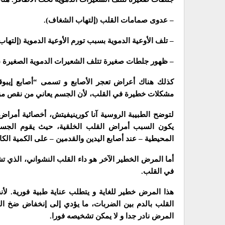
– عدوى صمامات القلب (إلتهاب الشغاف).
– تلف الأوعية الدموية بسبب تورم الأوعية الدموية (إلتهاب 
– ظهور جلطات صغيرة تتلف الشعيرات الدموية الصغيرة (
كذلك هناك أعراض تعجر الأصابع و تسمى “أصابع إيبوقرا
مشكلات خطيرة في القلب، لأن الجسم يعاني من نقص مز
لتوضح الطبيبة الروسية آنا كورينيفيتش، أخصائية أمراض
يكون السبب أمراض القلب الخلقية، حيث يقوم الجسم
المحيطية – عند أصابع اليدين والقدمين – على الكمية الكاف
أما المرض الخطير الآخر هو داء القلب النشواني، الذي تش
في القلب.
هذا المرض خطير للغاية و يتطلب عناية طبية فورية. لأنه 
القلب بالدم بين الضربات، ما يؤدي إلى إنخفاض ضخ ال
المرض نادر جدا و لا يمكن تشخيصه فورا.