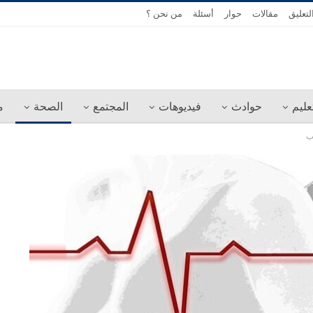
لتعليق
مقالات
حوار
أسئلة
من نحن ؟
عليم
حوادث
فيديوهات
المجتمع
الصحة
م
ب