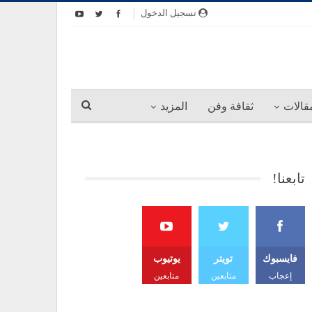
تسجيل الدخول
قالات
ثقافة وفن
المزيد
تابعنا!
فايسبوك
تويتر
يوتيوب
إعجاب
متابعين
متابعين