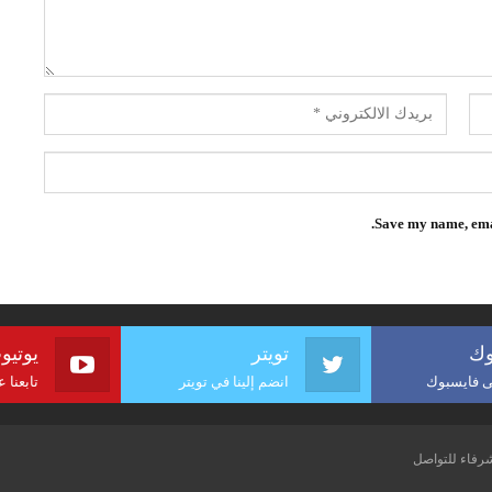
Save my name, emai
وك
تويتر
يوتيو
لى فايسبوك
انضم إلينا في تويتر
تابعنا 