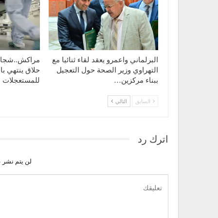
البرلماني واعمرو يعقد لقاء ثنائيا مع
مراكش..شجار 
التهراوي وزير الصحة حول التعجيل
حلاق ينتهي با
ببناء مركزين…
للمستعجلات
السابق
التالي
اترك رد
لن يتم نشر ع