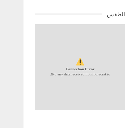
الطقس
Connection Error
No any data received from Forecast.io!.