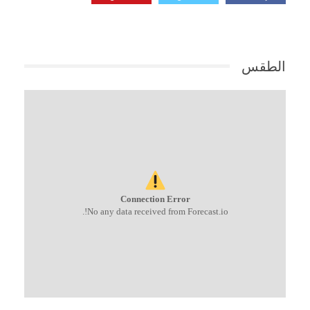
الطقس
Connection Error
No any data received from Forecast.io!.