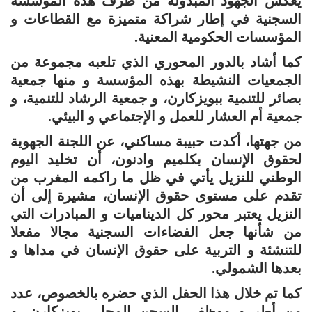
يعكس الجهود المبذولة من طرف هذه المؤسسة
السجنية في إطار شراكة متميزة مع القطاعات و
المؤسسات الحكومية المعنية.
كما أشاد بالدور المحوري الذي تلعبه مجموعة من
الجمعيات النشيطة بهذه المؤسسة و منها جمعية
بصائر للتنمية ببويزكارن، و جمعية الرشاد للتنمية، و
جمعية أم العشار للعمل و الإجتماعي و البيئي.
من جهتها، أكدت حبيبة مساكني، عن اللجنة الجهوية
لحقوق الإنسان بكلميم وادنون، أن تخليد اليوم
الوطني للنزيل يأتي في ظل ما راكمه المغرب من
تقدم على مستوى حقوق الإنسان، مشيرة إلى أن
النزيل يعتبر محور كل الديناميات و المبادرات التي
من شأنها جعل الفضاءات السجنية مجالا مفعلا
للتنشئة و التربية على حقوق الإنسان في مداها و
بعدها الشمولي.
كما تم خلال هذا الحفل الذي حضره بالخصوص، عدد
من أطر و موظفي السجن المحلي بويزكارن، و