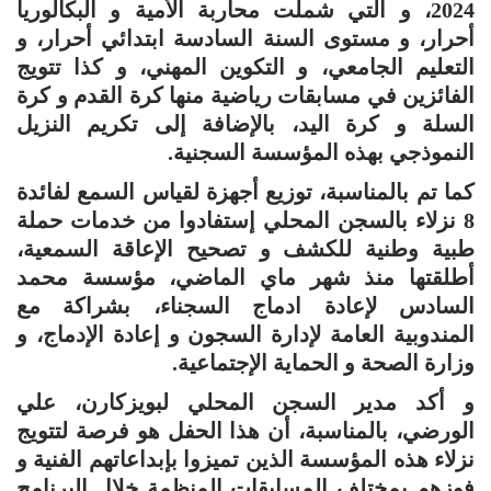
2024، و التي شملت محاربة الأمية و البكالوريا
أحرار، و مستوى السنة السادسة ابتدائي أحرار، و
التعليم الجامعي، و التكوين المهني، و كذا تتويج
الفائزين في مسابقات رياضية منها كرة القدم و كرة
السلة و كرة اليد، بالإضافة إلى تكريم النزيل
النموذجي بهذه المؤسسة السجنية.
كما تم بالمناسبة، توزيع أجهزة لقياس السمع لفائدة
8 نزلاء بالسجن المحلي إستفادوا من خدمات حملة
طبية وطنية للكشف و تصحيح الإعاقة السمعية،
أطلقتها منذ شهر ماي الماضي، مؤسسة محمد
السادس لإعادة ادماج السجناء، بشراكة مع
المندوبية العامة لإدارة السجون و إعادة الإدماج، و
وزارة الصحة و الحماية الإجتماعية.
و أكد مدير السجن المحلي لبويزكارن، علي
الورضي، بالمناسبة، أن هذا الحفل هو فرصة لتتويج
نزلاء هذه المؤسسة الذين تميزوا بإبداعاتهم الفنية و
فوزهم بمختلف المسابقات المنظمة خلال البرنامج