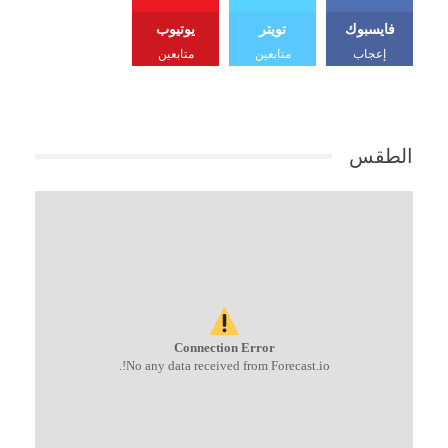
فايسبوك
تويتر
يوتيوب
إعجاب
متابعين
متابعين
الطقس
Connection Error
No any data received from Forecast.io!.