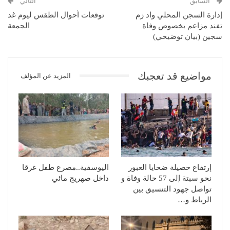
السابق
التالي
إدارة السجن المحلي واد زم
توقعات أحوال الطقس ليوم غد
تفند مزاعم بخصوص وفاة
الجمعة
سجين (بيان توضيحي)
مواضيع قد تعجبك
المزيد عن المؤلف
إرتفاع حصيلة ضحايا العبور
اليوسفية..مصرع طفل غرقا
نحو سبتة إلى 57 حالة وفاة و
داخل صهريج مائي
تواصل جهود التنسيق بين
الرباط و…