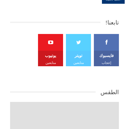
تابعنا!
فايسبوك
تويتر
يوتيوب
إعجاب
متابعين
متابعين
الطقس