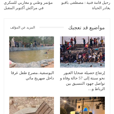
رحيل قامة فنية : مصطفى باقبو
مؤتمر وطني و مغاربي للسكري
يغادر الحياة
في مراكش أكتوبر المقبل
مواضيع قد تعجبك
المزيد عن المؤلف
إرتفاع حصيلة ضحايا العبور
اليوسفية..مصرع طفل غرقا
نحو سبتة إلى 57 حالة وفاة و
داخل صهريج مائي
تواصل جهود التنسيق بين
الرباط و…