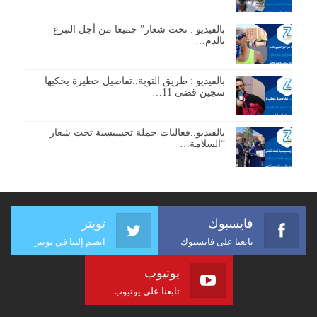
بالفيديو : تحت شعار” جميعا من أجل التبرع
بالدم…
بالفيديو : طريق التوبة..تفاصيل خطيرة يحكيها
سجين قضى 11…
بالفيديو..فعاليات حملة تحسيسية تحت شعار
“السلامة…
فايسبوك
تويتر
تابعنا على فايسبوك
انضم إلينا في تويتر
يوتيوب
تابعنا على يوتيوب