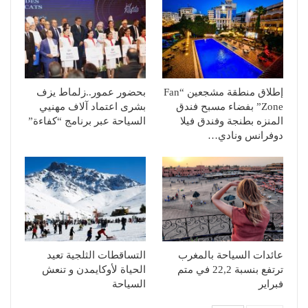
إطلاق منطقة مشجعين “Fan
بحضور عمور..زلماط يزف
Zone” بفضاء مسبح فندق
بشرى اعتماد آلاف مهنيي
المنزه بطنجة وفندق فيلا
السياحة عبر برنامج “كفاءة”
دوفرانس ونادي…
عائدات السياحة بالمغرب
التساقطات الثلجية تعيد
ترتفع بنسبة 22,2 في متم
الحياة لأوكايمدن و تنعش
فبراير
السياحة