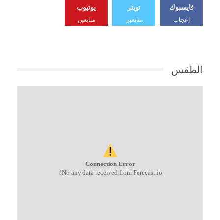
فايسبوك
تويتر
يوتيوب
إعجاب
متابعين
متابعين
الطقس
Connection Error
No any data received from Forecast.io!.