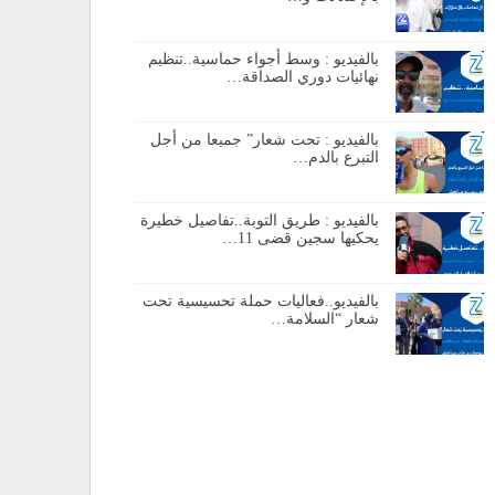
بالفيديو : وسط أجواء حماسية..تنظيم
نهائيات دوري الصداقة…
بالفيديو : تحت شعار” جميعا من أجل
التبرع بالدم…
بالفيديو : طريق التوبة..تفاصيل خطيرة
يحكيها سجين قضى 11…
بالفيديو..فعاليات حملة تحسيسية تحت
شعار “السلامة…