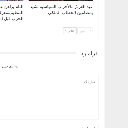
عيد العرش..الأحزاب السياسية تشيد
البام يراهن ع
بمضامين الخطاب الملكي
التنظيم..معر
الحزب قبل إم
السابق
التالي
اترك رد
لن يتم نشر ع