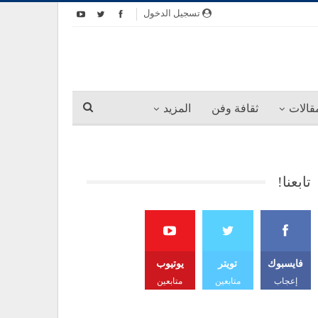
تسجيل الدخول
قالات
ثقافة وفن
المزيد
تابعنا!
فايسبوك
تويتر
يوتيوب
إعجاب
متابعين
متابعين