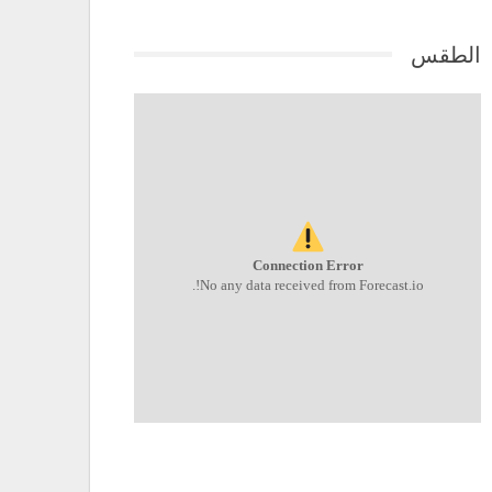
الطقس
Connection Error
No any data received from Forecast.io!.