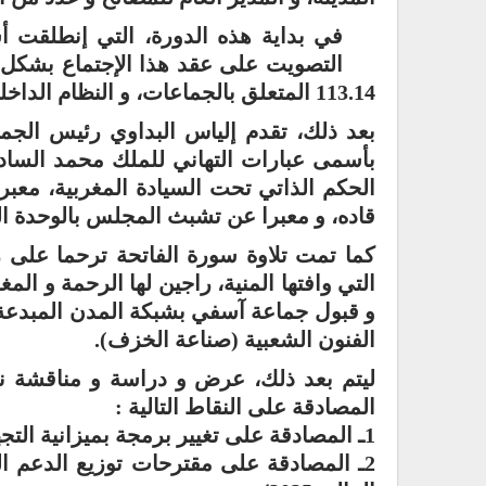
في بداية هذه الدورة، التي إنطلقت 
التصويت على عقد هذا الإجتماع بشكل غ
113.14 المتعلق بالجماعات، و النظام الداخلي للمجلس.
بعد ذلك، تقدم إلياس البداوي رئيس الجم
بأسمى عبارات التهاني للملك محمد الساد
الحكم الذاتي تحت السيادة المغربية، معبرا 
قاده، و معبرا عن تشبث المجلس بالوحدة التر
كما تمت تلاوة سورة الفاتحة ترحما على ر
التي وافتها المنية، راجين لها الرحمة و ال
و قبول جماعة آسفي بشبكة المدن المبدعة 
الفنون الشعبية (صناعة الخزف).
ليتم بعد ذلك، عرض و دراسة و مناقشة 
المصادقة على النقاط التالية :
1ـ المصادقة على تغيير برمجة بميزانية التجهيز؛
2ـ المصادقة على مقترحات توزيع الدعم ا