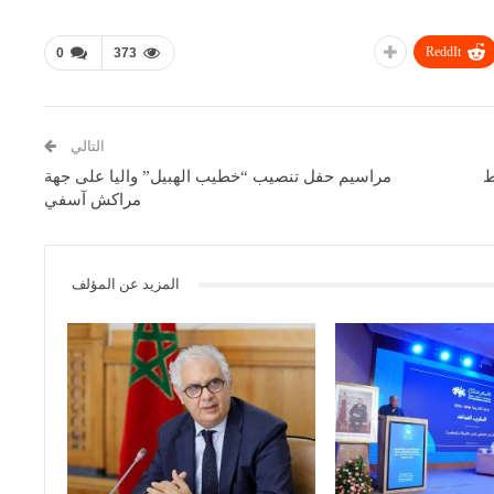
ReddIt
0
373
التالي
ط
مراسيم حفل تنصيب “خطيب الهبيل” واليا على جهة
مراكش آسفي
المزيد عن المؤلف