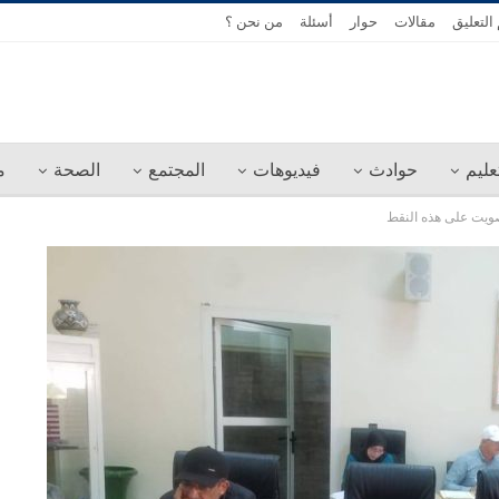
التعليق
مقالات
حوار
أسئلة
من نحن ؟
عليم
حوادث
فيديوهات
المجتمع
الصحة
م
صويت على هذه النقط