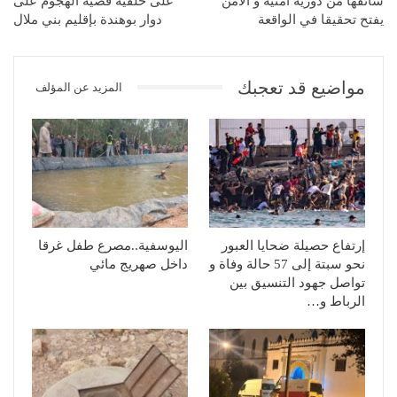
سائقها من دورية أمنية و الأمن
على خلفية قضية الهجوم على
يفتح تحقيقا في الواقعة
دوار بوهندة بإقليم بني ملال
مواضيع قد تعجبك
المزيد عن المؤلف
إرتفاع حصيلة ضحايا العبور
اليوسفية..مصرع طفل غرقا
نحو سبتة إلى 57 حالة وفاة و
داخل صهريج مائي
تواصل جهود التنسيق بين
الرباط و…