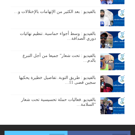
بالفيديو : بعد الكثير من الإتهامات بالإختلالات و…
بالفيديو : وسط أجواء حماسية..تنظيم نهائيات
دوري الصداقة…
بالفيديو : تحت شعار” جميعا من أجل التبرع
بالدم…
بالفيديو : طريق التوبة..تفاصيل خطيرة يحكيها
سجين قضى 11…
بالفيديو..فعاليات حملة تحسيسية تحت شعار
“السلامة…