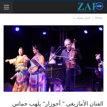
Home
أخبار محلية
الفنان الأمازيغي ” أحوزار” يلهب حماس