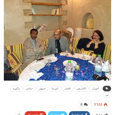
أحوزار
الأمازيغي
الفنان
تاورسا
جمهور
حماس
زاكورة
في
0
3٬112
Google+
Twitter
Facebook