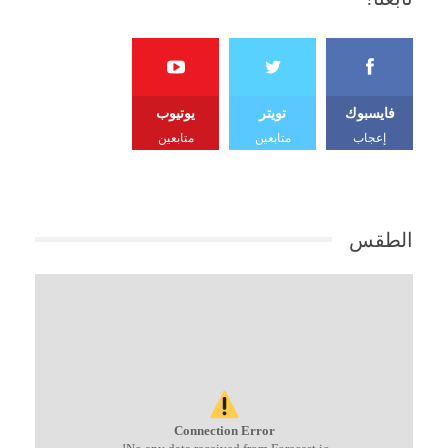
فايسبوك
تويتر
يوتيوب
إعجاب
متابعين
متابعين
الطقس
Connection Error