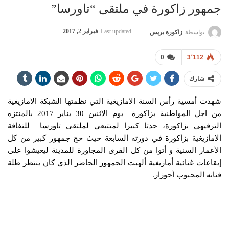
جمهور زاكورة في ملتقى “تاورسا”
Last updated
فبراير 2, 2017
بواسطة
زاكورة بريس
0
3٬112
شارك
شهدت أمسية رأس السنة الامازيغية التي نظمتها الشبكة الامازيغية
من اجل المواطنية بزاكورة يوم الاثنين 30 يناير 2017 بالمنتزه
الترفيهي بزاكورة، حدثا كبيرا لمتتبعي لملتقى تاورسا للتفافة
الامازيغية بزاكورة في دورته السابعة حيث حج جمهور كبير من كل
الأعمار السنية و أتوا من كل القرى المجاورة للمدينة ليعيشوا على
إيقاعات غنائية أمازيغية ألهبت الجمهور الحاضر الذي كان ينتظر طلة
فنانه المحبوب أحوزار.