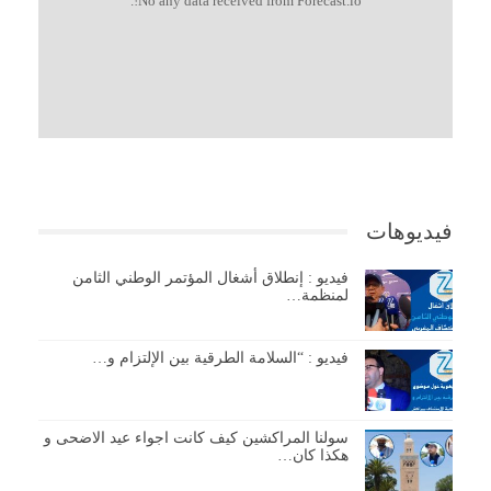
No any data received from Forecast.io!.
فيديوهات
فيديو : إنطلاق أشغال المؤتمر الوطني الثامن
لمنظمة…
فيديو : “السلامة الطرقية بين الإلتزام و…
سولنا المراكشين كيف كانت اجواء عيد الاضحى و
هكذا كان…