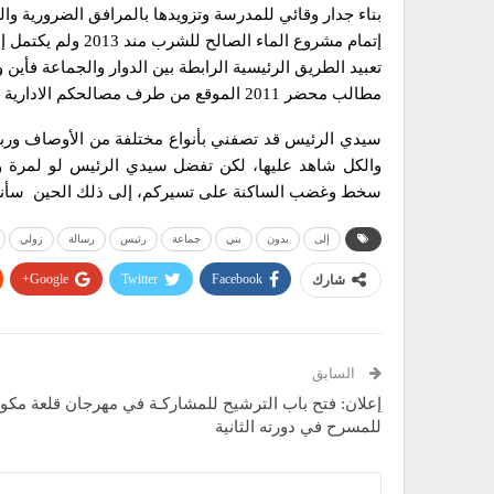
بناء جدار وقائي للمدرسة وتزويدها بالمرافق الضرورية و
إتمام مشروع الماء الصالح للشرب مند 2013 ولم يكتمل إلى اليوم يا سبحان الله.
تعبيد الطريق الرئيسية الرابطة بين الدوار والجماعة فأين 
مطالب محضر 2011 الموقع من طرف مصالحكم الادارية والتقنية والكل بقي اعوجا.
سيدي الرئيس قد تصفني بأنواع مختلفة من الأوصاف ورب
والكل شاهد عليها، لكن تفضل سيدي الرئيس لو لمرة و
سخط وغضب الساكنة على تسيركم، إلى ذلك الحين سأنت
إلى
بدون
بني
جماعة
رئيس
رسالة
زولي
Google+
Twitter
Facebook
شارك
السابق
إعلان: فتح باب الترشيح للمشاركـة في مهرجان قلعة مكون
للمسرح في دورته الثانية