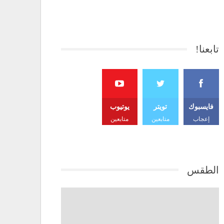
تابعنا!
فايسبوك
تويتر
يوتيوب
إعجاب
متابعين
متابعين
الطقس