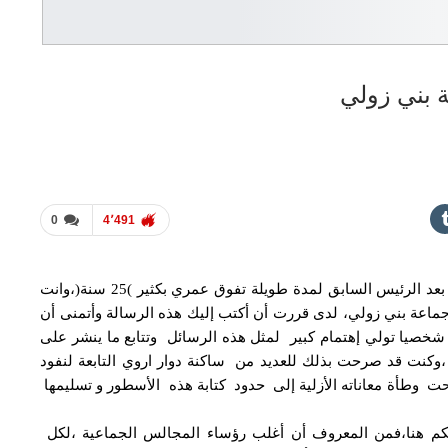
 بني زولي
0
4٬491
انت الآن سيدي الرئيس ثاني رئيس تتولى تسير الجماعة بعد الرئيس السابق لمدة طويلة تفوق عمري بكثير )25 سنة(،وانت
 جماعة بني زولي، لدى قررت أن أكتب إليك هذه الرسالة وأتمنى أن
شخصيا تولي إهتمام كبير لمثل هذه الرسائل وتتابع ما ينشر على
ار ،وكنت قد صرحت بذلك للعديد من ساكنة دوار اروي التابعة لنفود
 تحت وطأة معاناته الأزلية إلى حدود كتابة هذه الأسطور و تسليمها
تكم هنا،فمن المعروف أن أغلب رؤساء المجالس الجماعية ،لكل