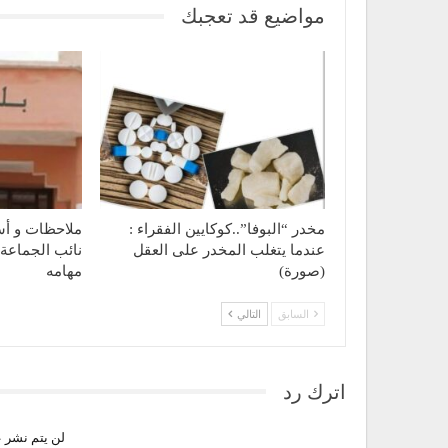
مواضيع قد تعجبك
مخدر “البوفا”..كوكايين الفقراء :
ملاحظات و أس
عندما يتغلب المخدر على العقل
نائب الجماعة 
(صورة)
مهامه
السابق
التالي
اترك رد
لن يتم نشر ع