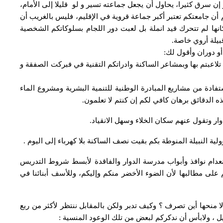
ن سرق كثيرا، يحاول أن يجعل جماعته تسير و لو قليلا إلى الأمام،
 أن جامعتكم تعتبر أكبر جماعة قروية في الإقليم، فليس بالغريب أن
انها لم تتحرك قيد انملة بل لعبت دور اللجام بسلوكاتكم الشخصية
بيلة أروي خاصة.
 دوران وأقول لك:
لاعبتم بها وبمشاعر الساكنة وادراتكم التقنية في فبركت الصفقة و
تفادة من مشاريع المبادرة الوطنية للتنمية البشرية ومشروع الماء
دوار وتقول عنهم سكان الخلاء وسهل الانقياد.
 النبيلة المنوطة بكم بقيت نصف الساكنة بلا كهرباء إلى اليوم .
ام نوافذ وأبواب مدرسة الدوار والفاقدة لأبسط شروط التدريس
كم على مطالبها لأن الضوء الأخضر منكم وإليكم، وللأسف أبنائنا في
نحها أين تصرف ؟ وكيف تدبر ولكن بالمقابل ننتظر لأكثر من ربع
يل ، ولابأس أن ندكركم لبعض من تلك الوعود المنسية :