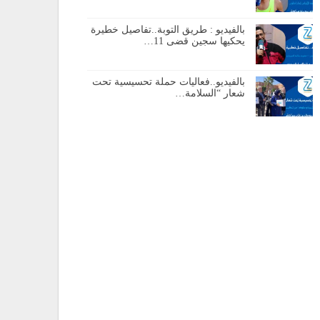
بالفيديو : طريق التوبة..تفاصيل خطيرة
يحكيها سجين قضى 11…
بالفيديو..فعاليات حملة تحسيسية تحت
شعار “السلامة…