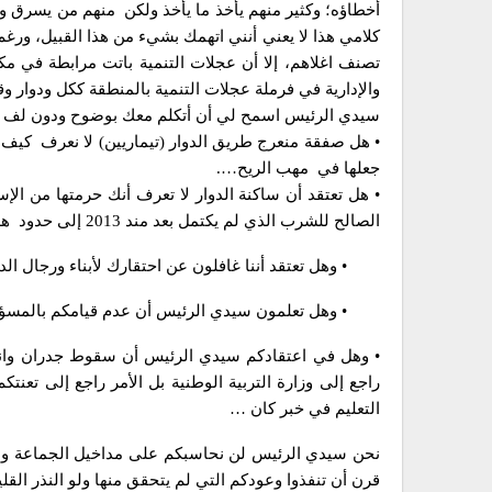
أخطاؤه؛ وكثير منهم يأخذ ما يأخذ ولكن منهم من يسرق و إ
كلامي هذا لا يعني أنني اتهمك بشيء من هذا القبيل، ورغم
تصنف اغلاهم، إلا أن عجلات التنمية باتت مرابطة في مك
والإدارية في فرملة عجلات التنمية بالمنطقة ككل ودوار وق
سيدي الرئيس اسمح لي أن أتكلم معك بوضوح ودون لف أو
• هل صفقة منعرج طريق الدوار (تيماريين) لا نعرف كيف ت
جعلها في مهب الريح….
• هل تعتقد أن ساكنة الدوار لا تعرف أنك حرمتها من الإس
الصالح للشرب الذي لم يكتمل بعد مند 2013 إلى حدود هذه الدقائق برهان كافي لكم إن كنتم لا تعلمون.
• وهل تعتقد أننا غافلون عن احتقارك لأبناء ورجال ال
• وهل تعلمون سيدي الرئيس أن عدم قيامكم بالمسؤولية
• وهل في اعتقادكم سيدي الرئيس أن سقوط جدران وانعد
راجع إلى وزارة التربية الوطنية بل الأمر راجع إلى تعنت
التعليم في خبر كان …
نحن سيدي الرئيس لن نحاسبكم على مداخيل الجماعة ولا م
قرن أن تنفذوا وعودكم التي لم يتحقق منها ولو النذر القل