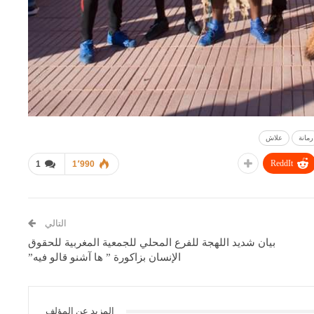
رمانة
علاش
ReddIt
1
1٬990
التالي
بيان شديد اللهجة للفرع المحلي للجمعية المغربية للحقوق
الإنسان بزاكورة ” ها آشنو قالو فيه”
المزيد عن المؤلف