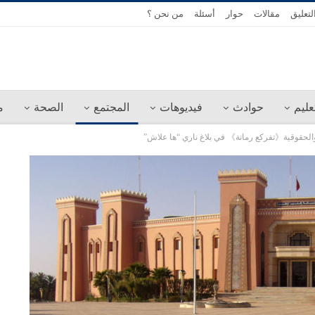
لتعليق
مقالات
حوار
أسئلة
من نحن ؟
عليم
حوادث
فيديوهات
المجتمع
الصحة
م
ية والحقوقية《تفركع رمانة》 في بلاغ ناري “ها علاش”