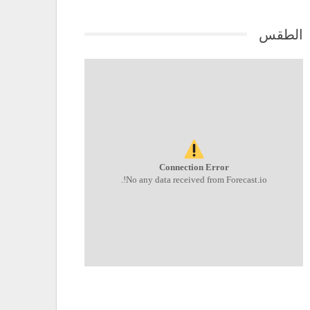
الطقس
Connection Error
No any data received from Forecast.io!.