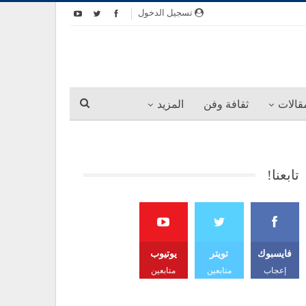
تسجيل الدخول
قالات
ثقافة وفن
المزيد
تابعنا!
فايسبوك
تويتر
يوتيوب
إعجاب
متابعين
متابعين