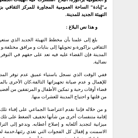
بـ”إبادة” الساحة العمومية المجاورة للمركز الثقافي ب
التهيئة الجديد للمدينة.
و هذا نص البلاغ :
بلغ إلى علمنا بأن مخطط التهيئة الجديد الذي ستعر
الثقافي بزاكورة،و تحويلها إلى بنايات و مرافق مختلفة،و
المدينة فإن القضاء عليه فيه تعد على حقهم في التوفر 
نضالية.
ففي الوقت الذي نسجل باستياء عميق عدم توفر المد
للإهمال و عدم صيانة تجهيزاتها التالفة،كان الأحرى ب
قضاء أوقات رحبة و تمكين الأطفال و المرتفقين من أفضية
من قلتها و احتياج المدينة للعشرات منها.
إقامة متنفسات أخرى من شأنها تخفيف الضغط على تلك الس
ميزانية لتجديد أللعابه و إصلاح أعطابه. وندعو إلى الت
الاسمنت و إقفال كل الفجوات التي تغذي رئتها،خدمة ل