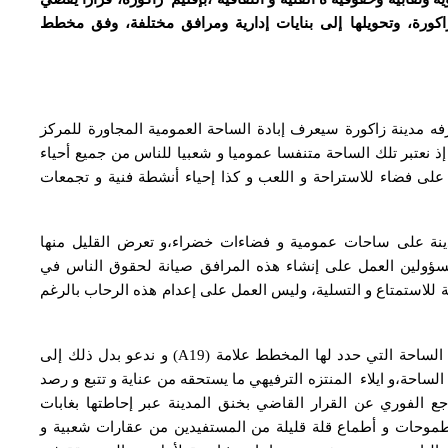
زاكورة، وتحويلها إلى بنايات إدارية ومرافق مختلفة، وفق مخطط
فه مدينة زاكورة سيعرف إبادة الساحة العمومية المجاورة للمركز
 إذ نعتبر تلك الساحة متنفسا عموميا و شعبيا للناس من جميع أحياء
على فضاء للاستراحة و اللعب و كذا إحياء أنشطة فنية و تجمعات
ينة على ساحات عمومية و فضاءات خضراء،و تعرض القليل منها
المسؤولين العمل على إنشاء هذه المرافق صيانة لحقوق الناس في
 للاستمتاع و التسلية، وليس العمل على إعدام هذه الرحاب بالرغم
و من خلاله فإننا نقدم اعتراضنا الجماعي على إفناء تلك الساحة التي حدد لها المخطط علامة (A19) و ندعو بدل ذلك إلى
احة،و ايلاء المنتزه الترفيهي ما يستحقه من عناية و تتبع و رصد
راجع الفوري عن القرار القاضي بخنق المدينة عبر إحاطتها بغابات
طموحات و أطماع قلة قليلة من المستفيدين من عقارات شعبية و