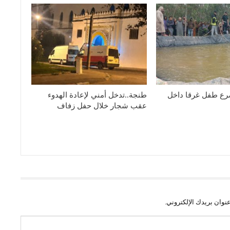
رع طفل غرقا داخل
طنجة..تدخل أمني لإعادة الهدوء
عقب شجار خلال حفل زفاف
نوان بريدك الإلكتروني.