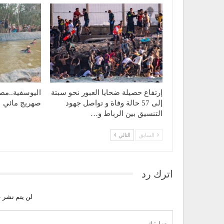
إرتفاع حصيلة ضحايا العبور نحو سبتة
اليوسفية..مص
إلى 57 حالة وفاة و تواصل جهود
صهريج مائي
التنسيق بين الرباط و…
السابق
التالي
اترك رد
لن يتم نشر ع