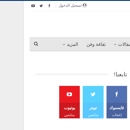
تسجيل الدخول
قالات
ثقافة وفن
المزيد
تابعنا!
فايسبوك
تويتر
يوتيوب
إعجاب
متابعين
متابعين