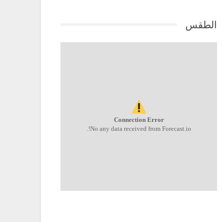
الطقس
Connection Error
No any data received from Forecast.io!.