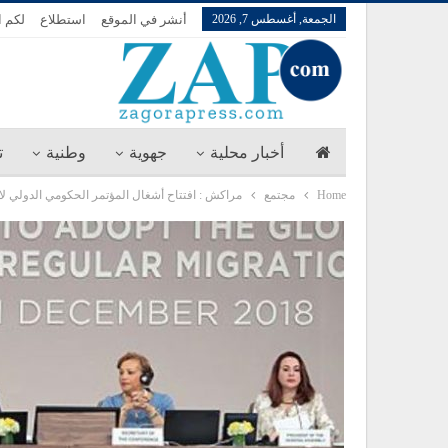
الجمعة, أغسطس 7, 2026
أنشر في الموقع
استطلاع
لكم ا
أخبار محلية
جهوية
وطنية
ت
Home
مجتمع
مراكش : افتتاح أشغال المؤتمر الحكومي الدولي لاع