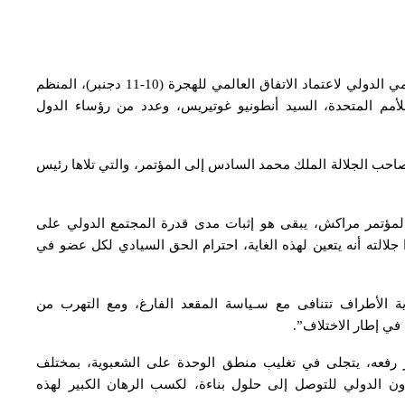
افتتحت يوم الاثنين بمراكش، أشغال المؤتمر الحكومي الدولي لاعتماد الاتفاق العالمي للهجرة (10-11 دجنبر)، المنظم
أمم المتحدة، السيد أنطونيو غوتيريس، وعدد من رؤساء الدول
 صاحب الجلالة الملك محمد السادس إلى المؤتمر، والتي تلاها رئيس
 لمؤتمر مراكش، يبقى هو إثبات مدى قدرة المجتمع الدولي على
الته أنه يتعين لهذه الغاية، احترام الحق السيادي لكل عضو في
دية الأطراف تتنافى مع سـياسة المقعد الفارغ، ومع التهرب من
 في إطار الاختلاف”.
ر رفعه، يتجلى في تغليب منطق الوحدة على الشعبوية، بمختلف
اون الدولي للتوصل إلى حلول بناءة، لكسب الرهان الكبير لهذه