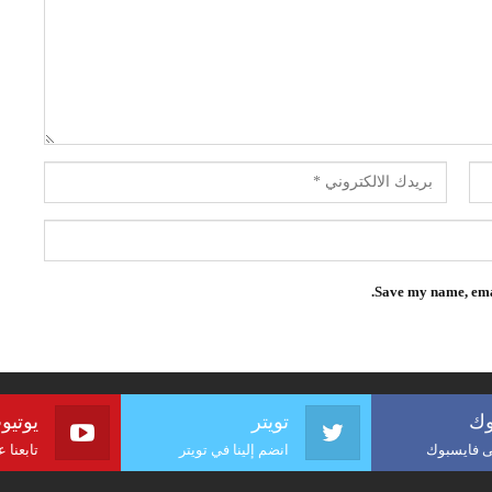
Save my name, emai
وك
تويتر
يوتيو
لى فايسبوك
انضم إلينا في تويتر
تابعنا 