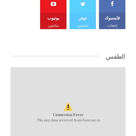
فايسبوك
تويتر
يوتيوب
إعجاب
متابعين
متابعين
الطقس
Connection Error
No any data received from Forecast.io!.