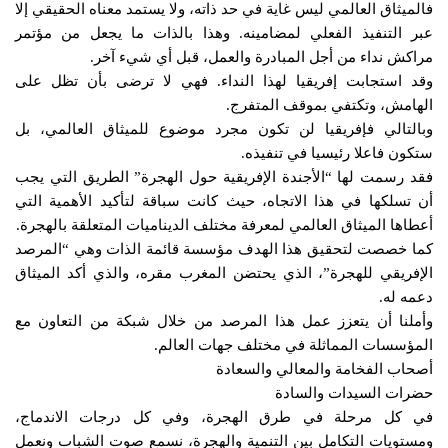
فالميثاق العالمي ليس غاية في حد ذاته، ولا يستمد معناه الحقيقي إلا
عبر التنفيذ الفعلي لمضامينه. وهذا بالذات ما يجعل من مؤتمر
مراكش نداء من أجل المبادرة والعمل، قبل أي شيء آخر.
وقد استجابت إفريقيا لهذا النداء. فهي لا ترضى بأن تظل على
الهامش، وتكتفي بموقف المتفرج.
وبالتالي فإفريقيا لن تكون مجرد موضوع للميثاق العالمي، بل
ستكون فاعلا رئيسيا في تنفيذه.
فقد رسمت لها “الأجندة الإفريقية حول الهجرة” الطريق التي يجب
أن تسلكها في هذا الاتجاه، حيث كانت سباقة لتأكيد الأهمية التي
أعطاها الميثاق العالمي لمعرفة مختلف الديناميات المتعلقة بالهجرة.
كما خصصت لتحقيق هذا الهدف مؤسسة قائمة الذات وهي “المرصد
الإفريقي للهجرة”، الذي يحتضن المغرب مقره، والذي أكد الميثاق
دعمه له.
وأملنا أن يتعزز عمل هذا المرصد من خلال شبكة من التعاون مع
المؤسسات المماثلة في مختلف جهات العالم.
أصحاب الفخامة والمعالي والسعادة
حضرات السيدات والسادة
في كل مرحلة في طرق الهجرة، وفي كل درجات الاندماج،
ومستويات التكامل بين التنمية والهجرة، نسمع صوت الشباب ونعمل