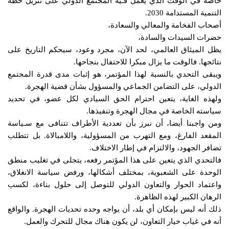
خاصة في الوقت الذي يعمل فـيه المجتمع الدولي على تنزيل خطة
التنمية المستدامة 2030.
أصحاب الفخامة والمعالي والسعادة،
حضرات السيدات والسادة،
يظل الميثاق العالمي، لحد الآن، مجرد وعود، سيحكم التاريخ على
نتائجها. فالوقت ما يزال مبكرا للاحتفال بنجاحها.
ويبقى التحدي بالنسبة لهذا المؤتمر، هو إثبات مدى قدرة المجتمع
الدولي، على التضامن الجماعي والمسؤول بشأن قضية الهجرة.
ولهذه الغاية، يتعين احترام الحق السيادي لكل عضو، في تحديد
سياسته الخاصة في مجال الهجرة وتنفيذها.
ومن واجبنا أيضا، أن نبرز بأن تعددية الأطراف تتنافى مع سـياسة
المقعد الفارغ، ومع التهرب من المسؤولية، واللامبالاة. بل تتطلب
تضافر الجهود، والالتزام في إطار الاختلاف.
فالتحدي الذي يتعين على هذا المؤتمر رفعه، يتجلى في تغليب منطق
الوحدة على الشعبوية، بمختلف أشكالها، ورفض سياسة الانغلاق،
واعتماد الحوار والتعاون الدولي للتوصل إلى حلول بناءة، لكسب
الرهان الكبير لهذه الظاهرة.
ذلك أنه ليس بإمكان أي بلد، أن يواجه وحده تحديات الهجرة. والواقع
أنه في غياب خيار التعاون، لن يكون هناك مجال للتحرك والعمل.