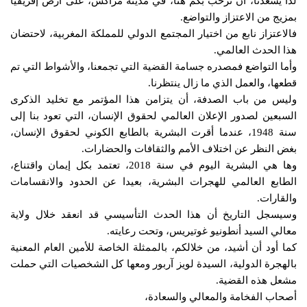
لذا يسعدنا، أن نرحب بكم هنا، في مدينة مراكش، على أرض إفريقيا
بمزيج من الاعتزاز والتواضع.
فالاعتزاز نابع من اختيار المجتمع الدولي للمملكة المغربية، لاحتضان
هذا الحدث العالمي.
وأما التواضع فمصدره جسامة القضية التي تجمعنا، والأشواط التي تم
قطعها، والعمل الذي ما زال ينتظرنا.
وليس من باب الصدفة، أن يتزامن هذا المؤتمر مع تخليد الذكرى
السبعين لصدور الإعلان العالمي لحقوق الإنسان، التي تعود بنا إلى
سنة 1948، عندما أقرت البشرية بالطابع الكوني لحقوق الإنسان،
بغض النظر عن اختلاف الأمم والثقافات والحضارات.
وها هي البشرية اليوم في سنة 2018، تعتمد بكل إيمان واقتناع،
الطابع العالمي للهجرات البشرية، بعيدا عن الحدود والانقسامات
والقارات.
وسيسجل التاريخ أن هذا الحدث التأسيسي قد انعقد خلال ولاية
معالي السيد أنطونيو غوتيريس، وتحت رعايته.
كما أود أن أشيد، من خلالكم، بالممثلة الخاصة للأمين العام المعنية
بالهجرة الدولية، السيدة لويز آربور ومعها كل الشخصيات التي حملت
مشعل هذه القضية.
أصحاب الفخامة والمعالي والسعادة،