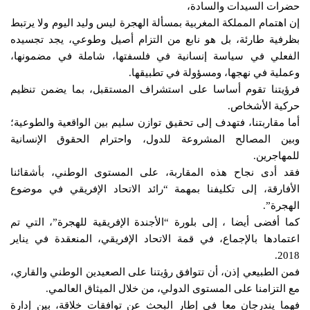
حضرات السيدات والسادة،
إن اهتمام المملكة المغربية بمسألة الهجرة ليس وليد اليوم ولا يرتبط
بظرفية طارئة، بل هو نابع من التزام أصيل وطوعي، يجد تجسيده
الفعلي في سياسة إنسانية في فلسفتها، شاملة في مضمونها،
وعملية في نهجها، ومسؤولة في تطبيقها.
فرؤيتنا تقوم أساسا على استشراف المستقبل، بما يضمن تنظيم
حركية الأشخاص.
أما مقاربتنا، فتهدف إلى تحقيق توازن سليم بين الواقعية والطوعية؛
وبين المصالح المشروعة للدول، واحترام الحقوق الإنسانية
للمهاجرين.
فقد أدى نجاح هذه المقاربة، على المستوى الوطني، بأشقائنا
الأفارقة، إلى تكليفنا بمهمة “رائد الاتحاد الإفريقي في موضوع
الهجرة”.
كما أفضى أيضا ، إلى بلورة “الأجندة الإفريقية للهجرة”، التي تم
اعتمادها بالإجماع، في قمة الاتحاد الإفريقي، المنعقدة في يناير
2018.
فمن الطبيعي إذن، أن تتوافق رؤيتنا على الصعيدين الوطني والقاري،
مع التزامنا على المستوى الدولي، من خلال الميثاق العالمي.
فهما يندرجان معا في إطار البحث عن توافقات خلاقة، بين إدارة