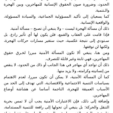
الحدود، وضرورة صون الحقوق الإنسانية للمهاجرين، وبين الهجرة
والـتنمية.
كما يسعيان إلى تأكيد المسؤولية الجماعية، والسيادة المسؤولة،
والواقعية الإنسانية.
ذلك أن مسألة الهجرة ليست – ولا ينبغي أن تصبح – مسألة أمنية.
فإذا قامت على العقاب والقمع، فلن يكون لها أي تأثير رادع. بل
سـتودي إلى نتيجة عكسية، حيث ستغير مسارات حركات الهجرة،
ولكنها لن توقفها.
ومن هنا، ينبغي ألا تكون المسألة الأمنية مبررا لخـرق حقوق
المهاجرين، فهي ثابتة وغير قابلة للتصرف.
ذلك أن تواجد أي مهاجر في هذا الجانب أو ذاك من الحدود، لا ينقص
من إنسانيته وكرامته، ولا يزيد منها.
كما أن المسألة الأمنية، لا يمكن أن تكون مبررا، لعدم الاهتمام
بسياسات التنمية الاجتماعية والاقتصادية، التي تهدف إلى الحد من
الأسباب العميقة للهجرة، الناجمة أساسا عن هشاشة أوضاع
المهاجرين.
وإضافة إلى ذلك، فإن الاعتبارات الأمنية يجب أن لا تمس بحرية
التنقل والحركة؛ بل ينبغي أن تحولها إلى رافعة للتنمية المستدامة،