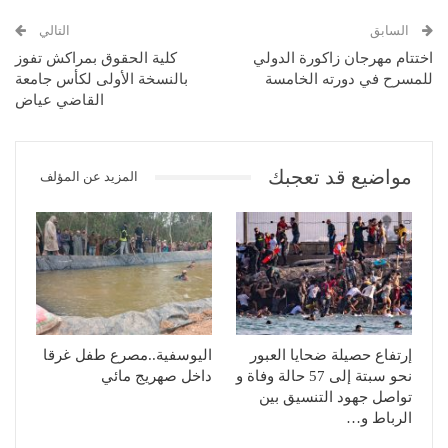
السابق
التالي
اختتام مهرجان زاكورة الدولي
كلية الحقوق بمراكش تفوز
للمسرح في دورته الخامسة
بالنسخة الأولى لكأس جامعة
القاضي عياض
مواضيع قد تعجبك
المزيد عن المؤلف
إرتفاع حصيلة ضحايا العبور
اليوسفية..مصرع طفل غرقا
نحو سبتة إلى 57 حالة وفاة و
داخل صهريج مائي
تواصل جهود التنسيق بين
الرباط و…