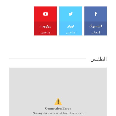
فايسبوك
تويتر
يوتيوب
إعجاب
متابعين
متابعين
الطقس
Connection Error
No any data received from Forecast.io!.