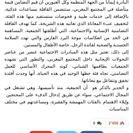
البادرة إيمانا من الجهة المنظمة وكل الغيورين أن قيم التضامن قيمة
متأصلة في المجتمع المغربي، ستتضمن القافلة مساعدات غذائية،
بالإضافة إلى خدمات طبية و فحوصات ستستفيد منها هذه الفئة،
لتخفيف عبء المعاناة الذي تعانيه هذه الشريحة، كما تهدف القافلة
التضامنية الإنسانية والاجتماعية، التي أطلقتها الجمعية، المساهمة
في الحد من انعكاسات موجة البرد القارس والتي تهدد السلامة
الجسدية والصحية لفائدة الرحل، خاصة الأطفال والمسنين.
إلى ذلك، تعتبر مثل هذه المبادرات الاجتماعية عنصر من عناصر
التحولات الإيجابية داخل المجتمع المغربي، والتطور التي تشهده
الجمعيات بطاقمها الشبابي، كونه المحرك الأساسي للعمل
التضامني، تجاه فئة حظها الوحيد في هذه الحياة، أنها وجدت أفئدة
تخفق وتتفاعل مع معاناتها.
و الجدير بالذكر هو أن الجمعية، منذ تأسيسها، وهي تشتغل في
المجال الاجتماعي، سواء عن طريق إدخال الدفء على المحتجين
وإيلاء الاهتمام بالفئات المهمشة والفقيرة، ومساعدتهم في مختلف
المناسبات
0
2٬458