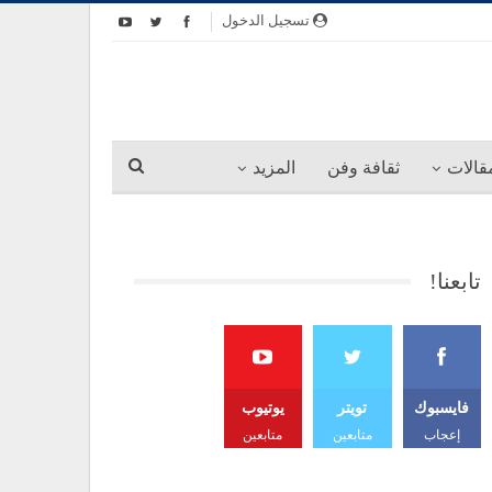
تسجيل الدخول
قالات
ثقافة وفن
المزيد
تابعنا!
فايسبوك
تويتر
يوتيوب
إعجاب
متابعين
متابعين