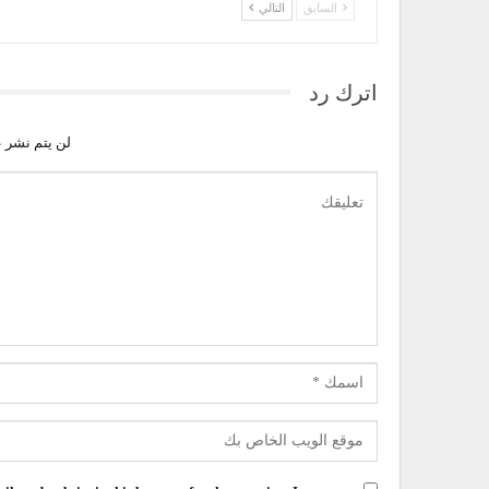
السابق
التالي
اترك رد
لن يتم نشر ع