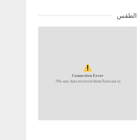
الطقس
Connection Error
No any data received from Forecast.io!.