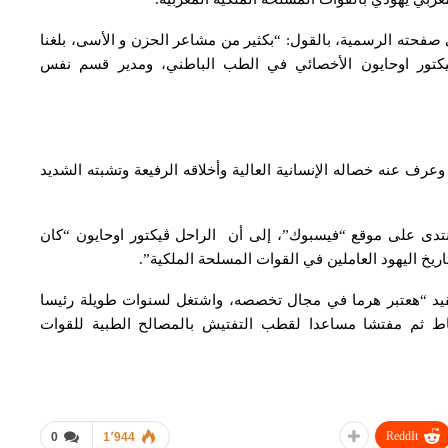
صفحته الرسمية، بالقول: “بكثير من مشاعر الحزن و الأسى، بلغنا
 ڤيكتور اوحايون الأخصائي في الطب الباطني، ومدير قسم نفس
وعرف عنه خصاله الإنسانية العالية وأخلاقه الرفيعة وتشبته الشديد
تدى على موقع “فيسبوك”، إلى أن الراحل ڤيكتور اوحايون “كان
خ اليهود العاملين في القوات المسلحة الملكية”.
قيد “هعتبر هرما في مجال تخصصه، واشتغل لسنوات طويلة رئيسا
اط ثم مفتشا مساعدا لقطب التفتيش بالمصالح الطبية للقوات
ReddIt
0
1٬944