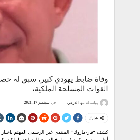
وفاة ضابط يهودي كبير، سبق له حصل
القوات المسلحة الملكية،
في
سبتمبر 17, 2021
بواسطة
مها الدرعي
شارك
كشف “فار-ماروك” المنتدى غير الرسمي المهتم بأخبار
أعلى رتبة عسكرية في تاريخ القوات المسلحة الملكية، كم