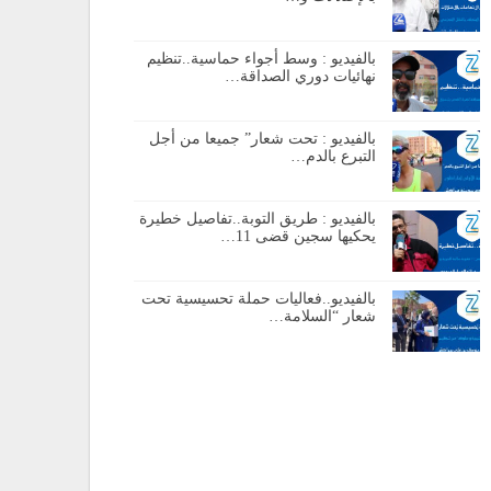
بالفيديو : وسط أجواء حماسية..تنظيم
نهائيات دوري الصداقة…
بالفيديو : تحت شعار” جميعا من أجل
التبرع بالدم…
بالفيديو : طريق التوبة..تفاصيل خطيرة
يحكيها سجين قضى 11…
بالفيديو..فعاليات حملة تحسيسية تحت
شعار “السلامة…