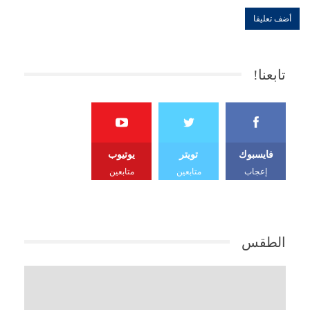
تابعنا!
فايسبوك
تويتر
يوتيوب
إعجاب
متابعين
متابعين
الطقس