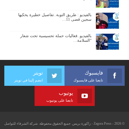
بالفيديو : طريق التوبة..تفاصيل خطيرة يحكيها
سجين قضى 11…
بالفيديو..فعاليات حملة تحسيسية تحت شعار
“السلامة…
فايسبوك
تويتر
تابعنا على فايسبوك
انضم إلينا في تويتر
يوتيوب
تابعنا على يوتيوب
© 2026 - Zagora Press - زاكورة بريس. جميع الحقوق محفوظة. شركة الشرفاء للتواصل