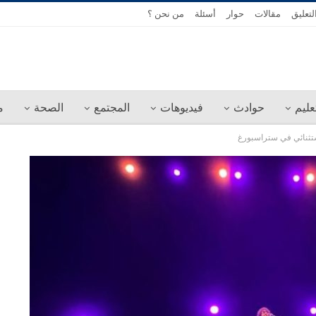
لتعليق
مقالات
حوار
أسئلة
من نحن ؟
عليم
حوادث
فيديوهات
المجتمع
الصحة
م
تثنائي في ستراسبورغ