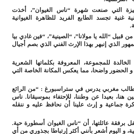
لمميزة التي صنعت شهرة “ناس الغيوان”، أخذت
غنية تجسد الطابع الفريد للظاهرة الغيوانية
.
من قبيل “الله يا مولانا”، “الصينية”، “فين غادي بيا
ر الذي إنبهر بهذا الإرث الفني الذي بصم أجيال
لخالدة للمجموعة، المعروفة بكلماتها الشعرية
 و الحضور واضحا، مما يعكس المكانة الخاصة التي
طالب مغربي يدرس في ستراسبورغ : “من الرائع
ن هنا، بعيدا عن وطننا، للإحتفاء بموسيقانا. ناس
ة جماعية و إرث علينا أن نحافظ عليه و ننقله
ل برفقة عائلتها، أن “ناس الغيوان أسطورة حية.
ية، و اليوم أشعر بأنني أكثر إرتباطا بجذوري من أي