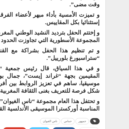
وقت مضى”.
و تميزت الأمسية بأداء مبهر لأعضاء الفر
إستثنائيا بكل المقاييس.
و إختتم الحفل بترديد النشيد الوطني المغر
المجموعة الأسطورية التي تجاوزت الحدود و 
و تم تنظيم هذا الحفل بشراكة مع الق
“ستراسبورغ بلورييل”.
و في هذا السياق، قال رئيس جمعية “ست
المقيمين بجهة “غراند إيست”، جمال ب
موسيقيا، ساهم في تعزيز الروابط بين أفراد
شكل فرصة للتعريف بغنى الثقافة المغربية 
و تحتفل هذا العام مجموعة “ناس الغيوان” 
المناسبة أوركسترا الموسيقى الأندلسية ال
جمهور
حماس
ناس الغيوان