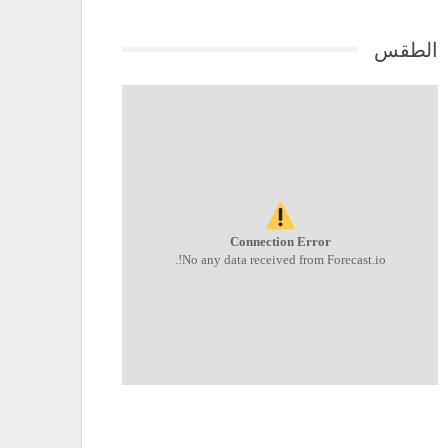
الطقس
Connection Error
No any data received from Forecast.io!.