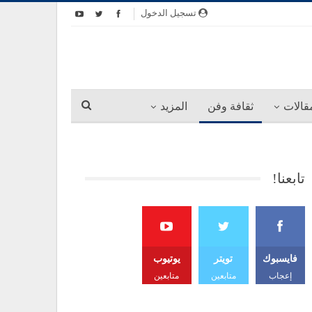
تسجيل الدخول
قالات
ثقافة وفن
المزيد
تابعنا!
فايسبوك
تويتر
يوتيوب
إعجاب
متابعين
متابعين