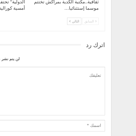
ثقافية..مكتبة الكدية بمراكش تختتم
الدولية” تحت
موسما إستثنائيا…
أمسية كورالي
السابق
التالي
اترك رد
لن يتم نشر ع