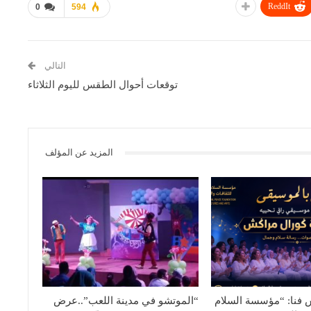
ReddIt
0
594
التالي
توقعات أحوال الطقس لليوم الثلاثاء
المزيد عن المؤلف
فنا: “مؤسسة السلام
“الموتشو في مدينة اللعب”..عرض