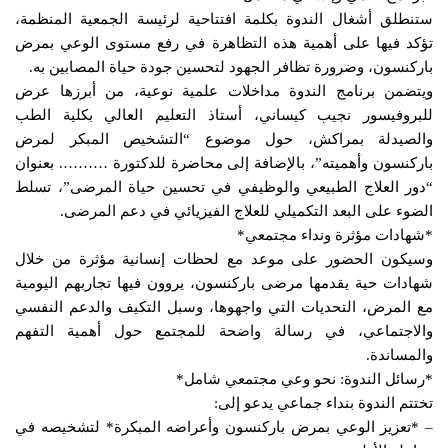
ستنطلق أشغال الندوة بكلمة افتتاحية لرئيسة الجمعية المنظمة،
تؤكد فيها على أهمية هذه التظاهرة في رفع مستوى الوعي بمرض
باركنسون، وضرورة تظافر الجهود لتحسين جودة حياة المصابين به.
ويتضمن برنامج الندوة مداخلات علمية نوعية، من أبرزها عرض
للبروفيسور نجيب كيساني، أستاذ التعليم العالي بكلية الطب
والصيدلة بمراكش، حول موضوع “التشخيص المبكر لمرض
باركنسون وأهميته”، بالإضافة إلى محاضرة للدكتورة ………. بعنوان
“دور العلاج الطبيعي والوظيفي في تحسين حياة المرضى”، تسلط
الضوء على البعد التكميلي للعلاج الفيزيائي في دعم المرضى.
*شهادات مؤثرة ونداء مجتمعي*
وسيكون الحضور على موعد مع لحظات إنسانية مؤثرة من خلال
شهادات حية يقدمها مرضى باركنسون، يروون فيها تجاربهم اليومية
مع المرض، التحديات التي واجهوها، وسبل التكيف والدعم النفسي
والاجتماعي، في رسالة واضحة للمجتمع حول أهمية التفهم
والمساندة.
*رسائل الندوة: نحو وعي مجتمعي شامل*
تختتم الندوة بنداء جماعي يدعو إلى:
– *تعزيز الوعي بمرض باركنسون وأعراضه المبكرة* لتشخيصه في