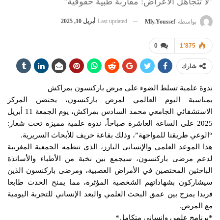
"لا تتجاهل الأعراض: مقاربة طبية حقوقية"
Last updated
أبريل 10, 2025
بواسطة
Mly.youssef
0
1٬875
شارك
ندوة علمية تسلط الضوء على مرض باركنسون بمراكش
بمناسبة اليوم العالمي لمرض باركنسون، يحتضن المركز
الاستشفائي الجامعي محمد السادس بمراكش، يوم الجمعة 11 أبريل
2025 على الساعة العاشرة صباحاً، ندوة علمية مميزة تحت شعار:
“الوعي طريقنا للمواجهة”، وذلك بقاعة حريف للأبحاث السريرية.
هذا الموعد العلمي والإنساني البارز، الذي تنظمه الجمعية المغربية
لدعم مرضى باركنسون، سيجمع بين نخبة من الأطباء والأساتذة
الباحثين المختصين في الأمراض العصبية، ومرضى باركنسون الذين
سيشاركون بشهاداتهم الشخصية المؤثرة، مما يمنح الحدث طابعا
فريدا يمزج بين عمق البحث العلمي والبعد الإنساني للتجربة اليومية
مع المرض.
*برنامج علمي وإنساني متكامل*