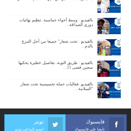
بالفيديو : وسط أجواء حماسية..تنظيم نهائيات
دوري الصداقة…
بالفيديو : تحت شعار” جميعا من أجل التبرع
بالدم…
بالفيديو : طريق التوبة..تفاصيل خطيرة يحكيها
سجين قضى 11…
بالفيديو..فعاليات حملة تحسيسية تحت شعار
“السلامة…
فايسبوك
تويتر
تابعنا على فايسبوك
انضم إلينا في تويتر