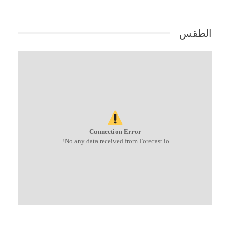
الطقس
Connection Error
No any data received from Forecast.io!.