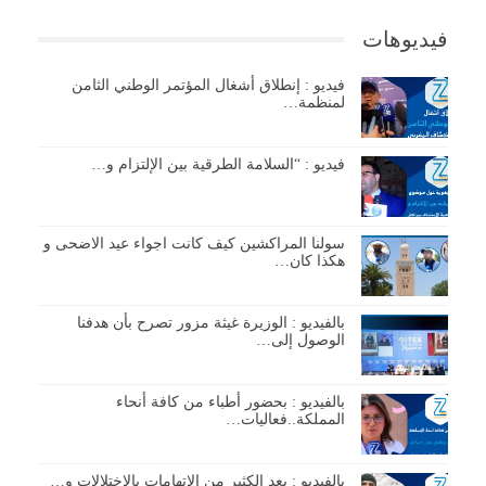
فيديوهات
فيديو : إنطلاق أشغال المؤتمر الوطني الثامن
لمنظمة…
فيديو : “السلامة الطرقية بين الإلتزام و…
سولنا المراكشين كيف كانت اجواء عيد الاضحى و
هكذا كان…
بالفيديو : الوزيرة غيثة مزور تصرح بأن هدفنا
الوصول إلى…
بالفيديو : بحضور أطباء من كافة أنحاء
المملكة..فعاليات…
بالفيديو : بعد الكثير من الإتهامات بالإختلالات و…