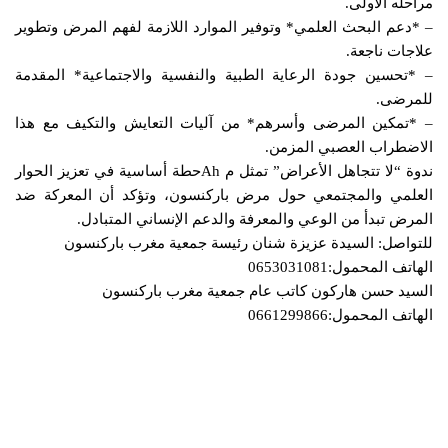
مراحله الأولى.
– *دعم البحث العلمي* وتوفير الموارد اللازمة لفهم المرض وتطوير
علاجات ناجعة.
– *تحسين جودة الرعاية الطبية والنفسية والاجتماعية* المقدمة
للمرضى.
– *تمكين المرضى وأسرهم* من آليات التعايش والتكيف مع هذا
الاضطراب العصبي المزمن.
ندوة “لا تتجاهل الأعراض” تمثل م Ahحطة أساسية في تعزيز الحوار
العلمي والمجتمعي حول مرض باركنسون، وتؤكد أن المعركة ضد
المرض تبدأ من الوعي والمعرفة والدعم الإنساني المتبادل.
للتواصل: السيدة عزيزة شنان رئيسة جمعية مغرب باركنسون
الهاتف المحمول:0653031081
السيد حسن هاركون كاتب عام جمعية مغرب باركنسون
الهاتف المحمول:0661299866