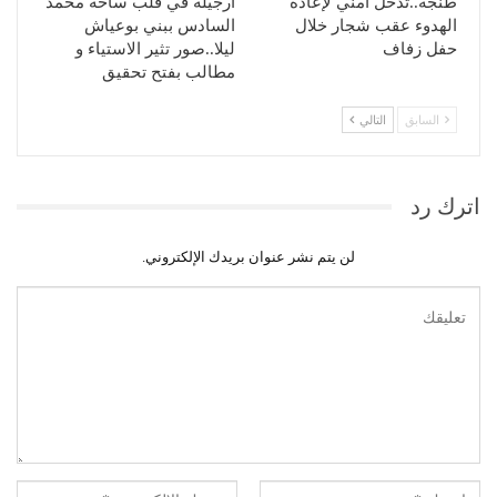
طنجة..تدخل أمني لإعادة
أرجيلة في قلب ساحة محمد
الهدوء عقب شجار خلال
السادس ببني بوعياش
حفل زفاف
ليلا..صور تثير الاستياء و
مطالب بفتح تحقيق
السابق
التالي
اترك رد
لن يتم نشر عنوان بريدك الإلكتروني.