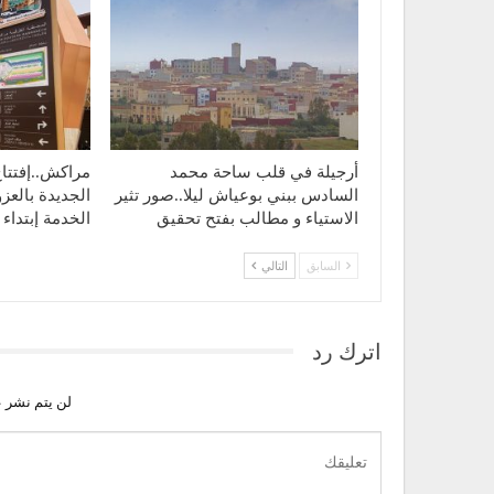
أرجيلة في قلب ساحة محمد
مراكش..إفتتا
السادس ببني بوعياش ليلا..صور تثير
الجديدة بالعزو
الاستياء و مطالب بفتح تحقيق
الخدمة إبتدا
السابق
التالي
اترك رد
لن يتم نشر ع