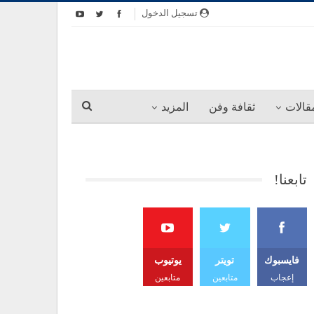
تسجيل الدخول
قالات
ثقافة وفن
المزيد
تابعنا!
فايسبوك
تويتر
يوتيوب
إعجاب
متابعين
متابعين