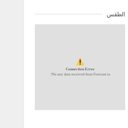
الطقس
Connection Error
No any data received from Forecast.io!.