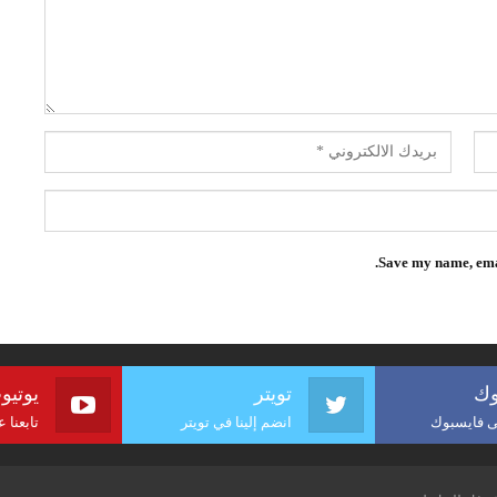
Save my name, emai
وك
تويتر
يوتيو
لى فايسبوك
انضم إلينا في تويتر
تابعنا 